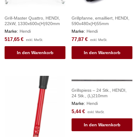
Grill-Master Quattro, HENDI,
Grillpfanne, emailliert, HENDI,
22kW, 1330x600x(H)920mm
590x480x(H)55mm
Marke:
Hendi
Marke:
Hendi
517,65
€
77,87
€
exkl. MwSt.
exkl. MwSt.
In den Warenkorb
In den Warenkorb
Grillspiess – 24 Stk., HENDI,
24 Stk., (L)210mm
Marke:
Hendi
5,44
€
exkl. MwSt.
In den Warenkorb