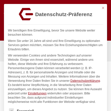
Mit die
Datenschutz-Präferenz
0
Wir benötigen Ihre Einwilligung, bevor Sie unsere Website weiter
besuchen können.
Wenn Sie unter 16 Jahre alt sind und Ihre Einwilligung zu optionalen
Suchen
Services geben möchten, müssen Sie Ihre Erziehungsberechtigten um
Start
/
Gastronomiebedarf & Gastro Geräte für Profis
/
Erlaubnis bitten.
Grill- & Heizgeräte
Wir verwenden Cookies und andere Technologien auf unserer
Website. Einige von ihnen sind essenziell, während andere uns
helfen, diese Website und Ihre Erfahrung zu verbessern.
Personenbezogene Daten können verarbeitet werden (z. B. IP-
Adressen), z. B. für personalisierte Anzeigen und Inhalte oder die
GRILL- & HEIZGERÄTE
Messung von Anzeigen und Inhalten.
Weitere Informationen über die
Verwendung Ihrer Daten finden Sie in unserer
Datenschutzerklärung
.
Es besteht keine Verpflichtung, in die Verarbeitung Ihrer Daten
einzuwilligen, um dieses Angebot zu nutzen.
Sie können Ihre Auswahl
47
Produkte gefunden
jederzeit unter
Einstellungen
widerrufen oder anpassen.
Bitte
beachten Sie, dass aufgrund individueller Einstellungen
möglicherweise nicht alle Funktionen der Website verfügbar sind.
Standardsortierung
Filter
Es folgt eine Liste der Service-Gruppen, für die eine Einwilligung
Essenziell