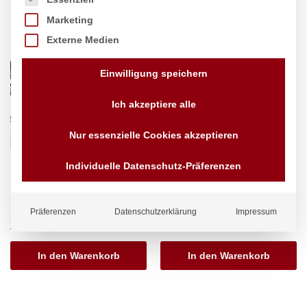
Marketing
Externe Medien
Einwilligung speichern
Ich akzeptiere alle
Nur essenzielle Cookies akzeptieren
Individuelle Datenschutz-Präferenzen
Bake-Master Maxi, HENDI,
Bake-Master Mini, HENDI,
11,6kW, 650x540x(H)300mm
5,8kW, 340x540x(H)300mm
Marke:
Hendi
Marke:
Hendi
Präferenzen
Datenschutzerklärung
Impressum
234,47
€
147,47
€
exkl. MwSt.
exkl. MwSt.
In den Warenkorb
In den Warenkorb