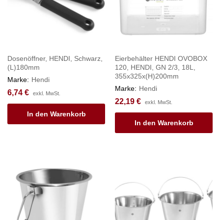
Dosenöffner, HENDI, Schwarz,
Eierbehälter HENDI OVOBOX
(L)180mm
120, HENDI, GN 2/3, 18L,
355x325x(H)200mm
Marke:
Hendi
Marke:
Hendi
6,74
€
exkl. MwSt.
22,19
€
exkl. MwSt.
In den Warenkorb
In den Warenkorb