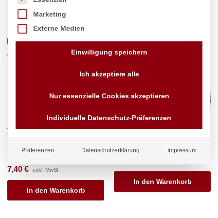
Marketing
Externe Medien
Einwilligung speichern
Ich akzeptiere alle
Nur essenzielle Cookies akzeptieren
Individuelle Datenschutz-Präferenzen
Allzweckzange mit
Allzweckzange, HENDI,
Teflonbeschichtung, HENDI,
(L)270mm
Schwarz, (L)270mm
Marke:
Hendi
Präferenzen
Datenschutzerklärung
Impressum
Marke:
Hendi
6,92
€
exkl. MwSt.
7,40
€
exkl. MwSt.
In den Warenkorb
In den Warenkorb