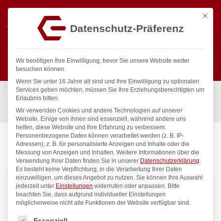
Mit die
Datenschutz-Präferenz
0
Wir benötigen Ihre Einwilligung, bevor Sie unsere Website weiter
besuchen können.
Wenn Sie unter 16 Jahre alt sind und Ihre Einwilligung zu optionalen
Suchen
Services geben möchten, müssen Sie Ihre Erziehungsberechtigten um
Start
/
Gastronomiebedarf & Gastro Geräte für Profis
/
Erlaubnis bitten.
Küchenartikel
/
Küchenutensilien
Wir verwenden Cookies und andere Technologien auf unserer
Website. Einige von ihnen sind essenziell, während andere uns
helfen, diese Website und Ihre Erfahrung zu verbessern.
Personenbezogene Daten können verarbeitet werden (z. B. IP-
Adressen), z. B. für personalisierte Anzeigen und Inhalte oder die
KÜCHENUTENSILIEN
Messung von Anzeigen und Inhalten.
Weitere Informationen über die
Verwendung Ihrer Daten finden Sie in unserer
Datenschutzerklärung
.
Es besteht keine Verpflichtung, in die Verarbeitung Ihrer Daten
einzuwilligen, um dieses Angebot zu nutzen.
Sie können Ihre Auswahl
186
Produkte gefunden
jederzeit unter
Einstellungen
widerrufen oder anpassen.
Bitte
beachten Sie, dass aufgrund individueller Einstellungen
möglicherweise nicht alle Funktionen der Website verfügbar sind.
Standardsortierung
Filter
Es folgt eine Liste der Service-Gruppen, für die eine Einwilligung
Essenziell