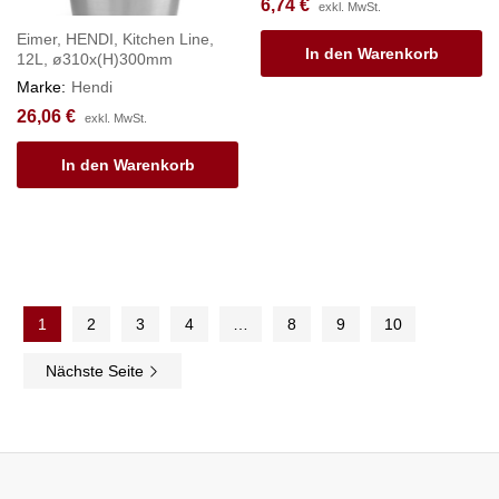
6,74
€
exkl. MwSt.
Eimer, HENDI, Kitchen Line,
In den Warenkorb
12L, ø310x(H)300mm
Marke:
Hendi
26,06
€
exkl. MwSt.
In den Warenkorb
1
2
3
4
…
8
9
10
Nächste Seite