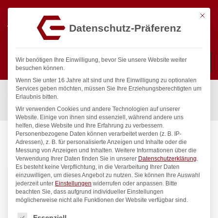
Mit die
Datenschutz-Präferenz
0
Wir benötigen Ihre Einwilligung, bevor Sie unsere Website weiter
besuchen können.
Wenn Sie unter 16 Jahre alt sind und Ihre Einwilligung zu optionalen
Suchen
Services geben möchten, müssen Sie Ihre Erziehungsberechtigten um
Start
/
Gastronomiebedarf & Gastro Geräte für Profis
/
Erlaubnis bitten.
Küchenartikel
/
Waagen & Messbecher
Wir verwenden Cookies und andere Technologien auf unserer
Website. Einige von ihnen sind essenziell, während andere uns
helfen, diese Website und Ihre Erfahrung zu verbessern.
Personenbezogene Daten können verarbeitet werden (z. B. IP-
Adressen), z. B. für personalisierte Anzeigen und Inhalte oder die
WAAGEN & MESSBECHER
Messung von Anzeigen und Inhalten.
Weitere Informationen über die
Verwendung Ihrer Daten finden Sie in unserer
Datenschutzerklärung
.
Es besteht keine Verpflichtung, in die Verarbeitung Ihrer Daten
einzuwilligen, um dieses Angebot zu nutzen.
Sie können Ihre Auswahl
18
Produkte gefunden
jederzeit unter
Einstellungen
widerrufen oder anpassen.
Bitte
beachten Sie, dass aufgrund individueller Einstellungen
möglicherweise nicht alle Funktionen der Website verfügbar sind.
Standardsortierung
Filter
Es folgt eine Liste der Service-Gruppen, für die eine Einwilligung
Essenziell