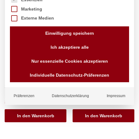
Marketing
Externe Medien
Einwilligung speichern
Ich akzeptiere alle
Nur essenzielle Cookies akzeptieren
Individuelle Datenschutz-Präferenzen
Digital-Waage 200 kg, HENDI,
Küchenwaage 10 kg, HENDI,
298x248x(H)37mm
160x210x(H)19mm
Marke:
Hendi
Marke:
Hendi
Präferenzen
Datenschutzerklärung
Impressum
86,57
€
18,23
€
exkl. MwSt.
exkl. MwSt.
In den Warenkorb
In den Warenkorb