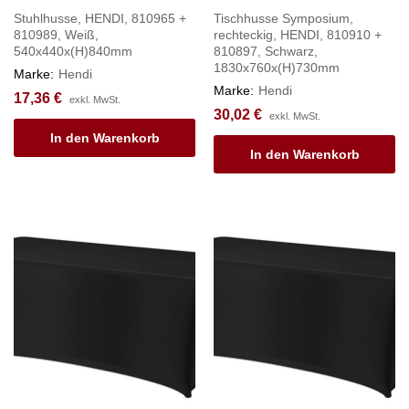
Stuhlhusse, HENDI, 810965 +
Tischhusse Symposium,
810989, Weiß,
rechteckig, HENDI, 810910 +
540x440x(H)840mm
810897, Schwarz,
1830x760x(H)730mm
Marke:
Hendi
Marke:
Hendi
17,36
€
exkl. MwSt.
30,02
€
exkl. MwSt.
In den Warenkorb
In den Warenkorb