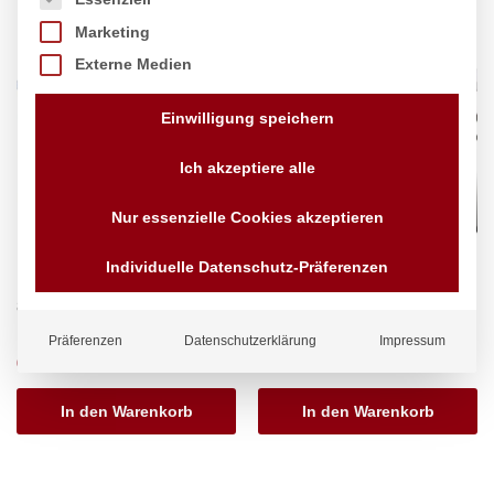
Marketing
Externe Medien
Einwilligung speichern
Ich akzeptiere alle
Nur essenzielle Cookies akzeptieren
Individuelle Datenschutz-Präferenzen
Buffet-Tisch, HENDI,
Buffet-Tisch, HENDI, Max. Last
870x870x(H)740mm
130 kg., 1220x610x(H)740mm
Marke:
Hendi
Marke:
Hendi
Präferenzen
Datenschutzerklärung
Impressum
60,47
€
51,77
€
exkl. MwSt.
exkl. MwSt.
In den Warenkorb
In den Warenkorb