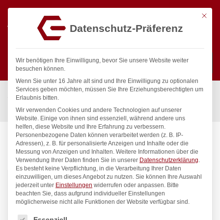
Mit die
Datenschutz-Präferenz
0
Wir benötigen Ihre Einwilligung, bevor Sie unsere Website weiter
besuchen können.
Wenn Sie unter 16 Jahre alt sind und Ihre Einwilligung zu optionalen
Suchen
Services geben möchten, müssen Sie Ihre Erziehungsberechtigten um
Start
/
Gastronomiebedarf & Gastro Geräte für Profis
/
Erlaubnis bitten.
Präsentation
/
Möbel & Absperrungen
Wir verwenden Cookies und andere Technologien auf unserer
Website. Einige von ihnen sind essenziell, während andere uns
helfen, diese Website und Ihre Erfahrung zu verbessern.
Personenbezogene Daten können verarbeitet werden (z. B. IP-
Adressen), z. B. für personalisierte Anzeigen und Inhalte oder die
MÖBEL & ABSPERRUNGEN
Messung von Anzeigen und Inhalten.
Weitere Informationen über die
Verwendung Ihrer Daten finden Sie in unserer
Datenschutzerklärung
.
Es besteht keine Verpflichtung, in die Verarbeitung Ihrer Daten
einzuwilligen, um dieses Angebot zu nutzen.
Sie können Ihre Auswahl
23
Produkte gefunden
jederzeit unter
Einstellungen
widerrufen oder anpassen.
Bitte
beachten Sie, dass aufgrund individueller Einstellungen
möglicherweise nicht alle Funktionen der Website verfügbar sind.
Standardsortierung
Filter
Es folgt eine Liste der Service-Gruppen, für die eine Einwilligung
Essenziell