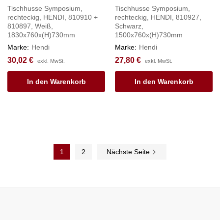
Tischhusse Symposium,
Tischhusse Symposium,
rechteckig, HENDI, 810910 +
rechteckig, HENDI, 810927,
810897, Weiß,
Schwarz,
1830x760x(H)730mm
1500x760x(H)730mm
Marke:
Hendi
Marke:
Hendi
30,02
€
27,80
€
exkl. MwSt.
exkl. MwSt.
In den Warenkorb
In den Warenkorb
1
2
Nächste Seite