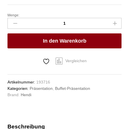
Menge:
Flüssigbrennstoff
mit
Docht,
HENDI,
In den Warenkorb
Brenndauer
±
6
Stunden,
Vergleichen
6
Stk
Anzahl
Artikelnummer:
193716
Kategorien:
Präsentation
,
Buffet-Präsentation
Brand:
Hendi
Beschreibung