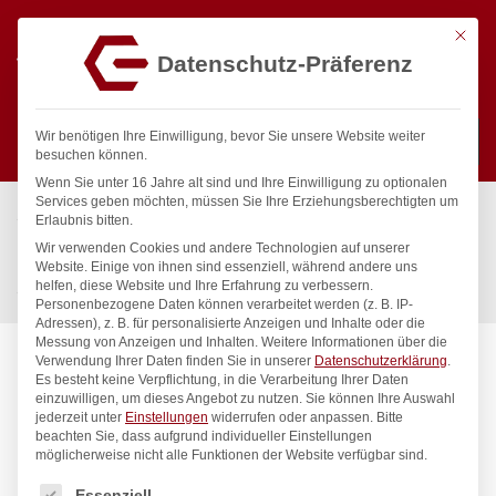
Mit die
Datenschutz-Präferenz
0
Wir benötigen Ihre Einwilligung, bevor Sie unsere Website weiter
besuchen können.
Wenn Sie unter 16 Jahre alt sind und Ihre Einwilligung zu optionalen
Suchen
Services geben möchten, müssen Sie Ihre Erziehungsberechtigten um
Start
/
Gastronomiebedarf & Gastro Geräte für Profis
/
Erlaubnis bitten.
Präsentation
/
Buffet-Präsentation
/
Wir verwenden Cookies und andere Technologien auf unserer
Flüssigbrennstoff mit Docht, HENDI, Brenndauer ± 6 Stunden, 6
Website. Einige von ihnen sind essenziell, während andere uns
helfen, diese Website und Ihre Erfahrung zu verbessern.
Stk
Personenbezogene Daten können verarbeitet werden (z. B. IP-
Adressen), z. B. für personalisierte Anzeigen und Inhalte oder die
Messung von Anzeigen und Inhalten.
Weitere Informationen über die
Verwendung Ihrer Daten finden Sie in unserer
Datenschutzerklärung
.
Es besteht keine Verpflichtung, in die Verarbeitung Ihrer Daten
einzuwilligen, um dieses Angebot zu nutzen.
Sie können Ihre Auswahl
jederzeit unter
Einstellungen
widerrufen oder anpassen.
Bitte
beachten Sie, dass aufgrund individueller Einstellungen
möglicherweise nicht alle Funktionen der Website verfügbar sind.
Es folgt eine Liste der Service-Gruppen, für die eine Einwilligung
Essenziell