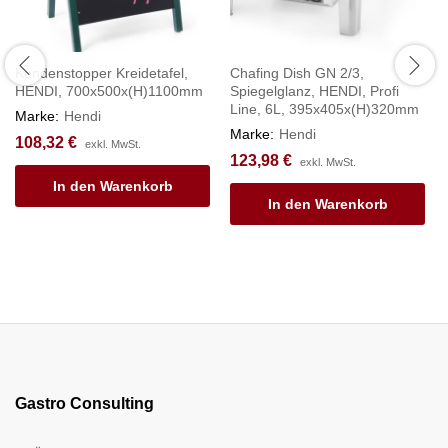
Kundenstopper Kreidetafel,
Chafing Dish GN 2/3,
HENDI, 700x500x(H)1100mm
Spiegelglanz, HENDI, Profi
Line, 6L, 395x405x(H)320mm
Marke:
Hendi
Marke:
Hendi
108,32
€
exkl. MwSt.
123,98
€
exkl. MwSt.
In den Warenkorb
In den Warenkorb
Gastro Consulting