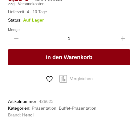
zzgl.
Versandkosten
Lieferzeit:
4 - 10 Tage
Status:
Auf Lager
Menge:
Brotkorb,
oval,
HENDI,
Schwarz,
In den Warenkorb
250x190x(H)65mm
Anzahl
Vergleichen
Artikelnummer:
426623
Kategorien:
Präsentation
,
Buffet-Präsentation
Brand:
Hendi