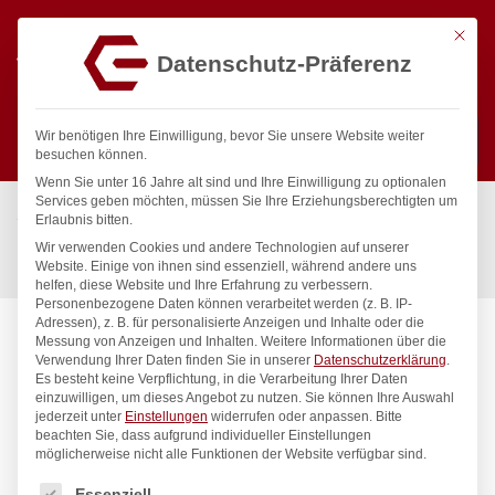
Mit die
Datenschutz-Präferenz
0
Wir benötigen Ihre Einwilligung, bevor Sie unsere Website weiter
besuchen können.
Wenn Sie unter 16 Jahre alt sind und Ihre Einwilligung zu optionalen
Suchen
Services geben möchten, müssen Sie Ihre Erziehungsberechtigten um
Start
/
Gastronomiebedarf & Gastro Geräte für Profis
/
Erlaubnis bitten.
Präsentation
/
Buffet-Präsentation
/
Wir verwenden Cookies und andere Technologien auf unserer
Brotkorb, oval, HENDI, Schwarz, 250x190x(H)65mm
Website. Einige von ihnen sind essenziell, während andere uns
helfen, diese Website und Ihre Erfahrung zu verbessern.
Personenbezogene Daten können verarbeitet werden (z. B. IP-
Adressen), z. B. für personalisierte Anzeigen und Inhalte oder die
Messung von Anzeigen und Inhalten.
Weitere Informationen über die
Verwendung Ihrer Daten finden Sie in unserer
Datenschutzerklärung
.
Es besteht keine Verpflichtung, in die Verarbeitung Ihrer Daten
einzuwilligen, um dieses Angebot zu nutzen.
Sie können Ihre Auswahl
jederzeit unter
Einstellungen
widerrufen oder anpassen.
Bitte
beachten Sie, dass aufgrund individueller Einstellungen
möglicherweise nicht alle Funktionen der Website verfügbar sind.
Es folgt eine Liste der Service-Gruppen, für die eine Einwilligung
Essenziell