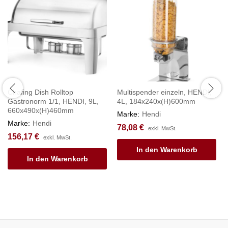
Chafing Dish Rolltop
Multispender einzeln, HENDI,
Gastronorm 1/1, HENDI, 9L,
4L, 184x240x(H)600mm
660x490x(H)460mm
Marke:
Hendi
Marke:
Hendi
78,08
€
exkl. MwSt.
156,17
€
exkl. MwSt.
In den Warenkorb
In den Warenkorb