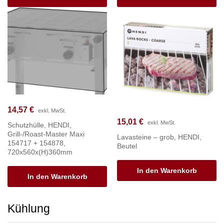
14,57
€
exkl. MwSt.
15,01
€
exkl. MwSt.
Schutzhülle, HENDI,
Grill-/Roast-Master Maxi
Lavasteine – grob, HENDI,
154717 + 154878,
Beutel
720x560x(H)360mm
In den Warenkorb
In den Warenkorb
Kühlung