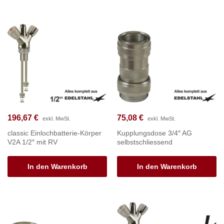
196,67
€
75,08
€
exkl. MwSt.
exkl. MwSt.
classic Einlochbatterie-Körper
Kupplungsdose 3/4″ AG
V2A 1/2″ mit RV
selbstschliessend
In den Warenkorb
In den Warenkorb