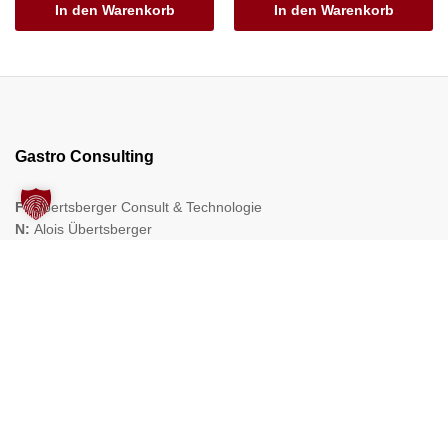
In den Warenkorb
In den Warenkorb
Gastro Consulting
F:
Übertsberger Consult & Technologie
N:
Alois Übertsberger
A:
Mühlstr. 1, 5162 Obertrum a. See
M:
info (at) gastro-consulting.at
Rechtliches
Kontakt
Versandarten
Zahlungsarten