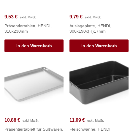
9,53
€
9,79
€
exkl. MwSt.
exkl. MwSt.
Präsentiertablett, HENDI,
Auslageplatte, HENDI,
310x230mm
300x190x(H)17mm
In den Warenkorb
In den Warenkorb
10,88
€
11,09
€
exkl. MwSt.
exkl. MwSt.
Präsentiertablett für Süßwaren,
Fleischwanne, HENDI,