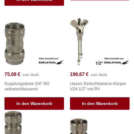
75,08
€
196,67
€
exkl. MwSt.
exkl. MwSt.
Kupplungsdose 3/4″ AG
classic Einlochbatterie-Körper
selbstschliessend
V2A 1/2″ mit RV
In den Warenkorb
In den Warenkorb