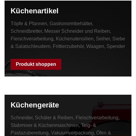
Küchenartikel
Töpfe & Pfannen, Gastronormbehälter,
Schneidbretter, Messer Schneider und Reiben,
Fleischverarbeitung, Küchenutensilien, Seiher, Siebe
& Salatschleudern, Frittierzubehör, Waagen, Spender
Produkt shoppen
Küchengeräte
Schneider, Schäler & Reiben, Fleischverarbeitung,
Stabmixer & Küchenmaschinen, Teig- &
Pastazubereitung, Vakuumverpackung, Öfen &