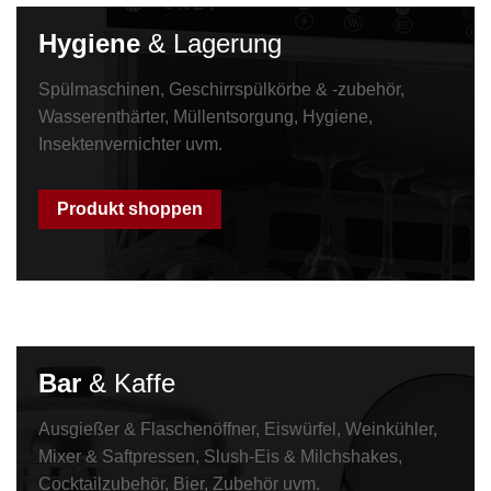
Hygiene
& Lagerung
Spülmaschinen, Geschirrspülkörbe & -zubehör,
Wasserenthärter, Müllentsorgung, Hygiene,
Insektenvernichter uvm.
Produkt shoppen
Bar
& Kaffe
Ausgießer & Flaschenöffner, Eiswürfel, Weinkühler,
Mixer & Saftpressen, Slush-Eis & Milchshakes,
Cocktailzubehör, Bier, Zubehör uvm.