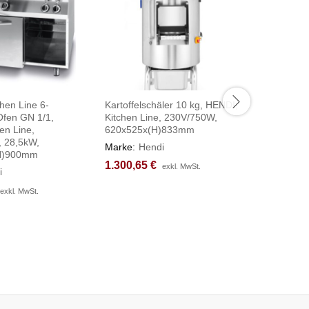
hen Line 6-
Kartoffelschäler 10 kg, HENDI,
Kombidäm
Ofen GN 1/1,
Kitchen Line, 230V/750W,
12x GN1/
en Line,
620x525x(H)833mm
400V/16
 28,5kW,
935x881
Marke:
Hendi
H)900mm
Marke:
H
1.300,65
1.300,65
€
€
exkl. MwSt.
exkl. MwSt.
i
5.650,6
5.650,6
exkl. MwSt.
exkl. MwSt.