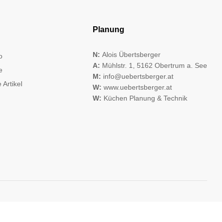
Planung
N:
Alois Übertsberger
o
A:
Mühlstr. 1, 5162 Obertrum a. See
e
M:
info@uebertsberger.at
 Artikel
W:
www.uebertsberger.at
W:
Küchen Planung & Technik