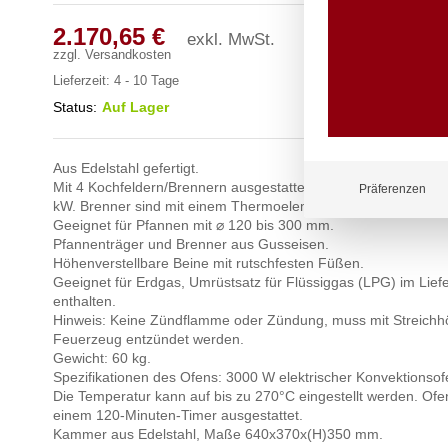
2.170,65
€
exkl. MwSt.
zzgl.
Versandkosten
Lieferzeit:
4 - 10 Tage
Status:
Auf Lager
Aus Edelstahl gefertigt.
Mit 4 Kochfeldern/Brennern ausgestattet: – 2 mit je 6,0 kW. – 2
Präferenzen
kW. Brenner sind mit einem Thermoelement ausgestattet.
Geeignet für Pfannen mit ⌀ 120 bis 300 mm.
Pfannenträger und Brenner aus Gusseisen.
Höhenverstellbare Beine mit rutschfesten Füßen.
Geeignet für Erdgas, Umrüstsatz für Flüssiggas (LPG) im Lie
enthalten.
Hinweis: Keine Zündflamme oder Zündung, muss mit Streichh
Feuerzeug entzündet werden.
Gewicht: 60 kg.
Spezifikationen des Ofens: 3000 W elektrischer Konvektionsof
Die Temperatur kann auf bis zu 270°C eingestellt werden. Ofen
einem 120-Minuten-Timer ausgestattet.
Kammer aus Edelstahl, Maße 640x370x(H)350 mm.