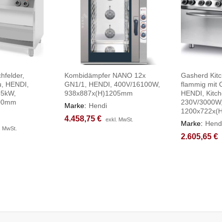
hfelder,
Kombidämpfer NANO 12x
Gasherd Kitc
u, HENDI,
GN1/1, HENDI, 400V/16100W,
flammig mit 
,5kW,
938x887x(H)1205mm
HENDI, Kitch
900mm
230V/3000W,
Marke:
Hendi
1200x722x(
4.458,75
4.458,75
€
€
exkl. MwSt.
exkl. MwSt.
Marke:
Hend
. MwSt.
. MwSt.
2.605,65
2.605,65
€
€