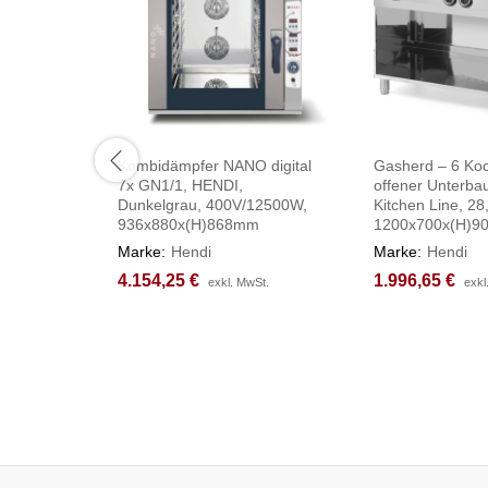
Kombidämpfer NANO digital
Gasherd – 6 Koc
7x GN1/1, HENDI,
offener Unterba
Dunkelgrau, 400V/12500W,
Kitchen Line, 28
936x880x(H)868mm
1200x700x(H)
Marke:
Hendi
Marke:
Hendi
4.154,25
4.154,25
€
€
1.996,65
1.996,65
€
€
exkl. MwSt.
exkl. MwSt.
exkl
exkl