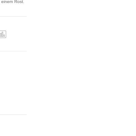
e einem Rost.
ergl
iche