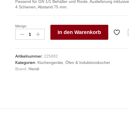
Passend für GN 1/1 Behälter und Roste, Auslieferung inklusiv
4 Schienen, Abstand 75 mm.
Menge:
Gasherd
In den Warenkorb
4-
flammig
V
mit
e
Ofen
n
Artikelnummer:
225882
GN
Kategorien:
Küchengeräte
,
Öfen & Induktionskocher
1/1,
Brand:
Hendi
HENDI,
Kitchen
Line,
230V/3000W,
19kW,
800x722x(H)900mm
Anzahl