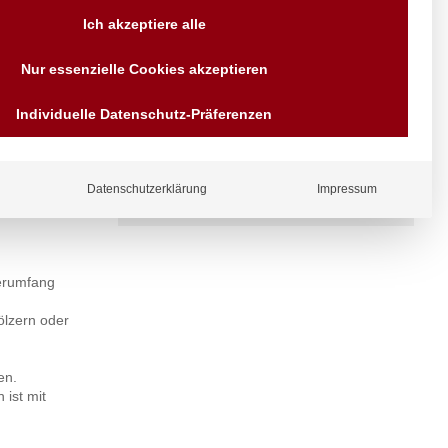
Ich akzeptiere alle
Versand AT & DE weitere auf
Anfragen
Nur essenzielle Cookies akzeptieren
Wir sind seit über 40 Jahren
für Sie da
Individuelle Datenschutz-Präferenzen
Bezahlen Sie mit
Vorrauskasse Paypal,
Kreditkarte, Direkt
Banküberweisung, Sofort,
EPS oder GiroPay
 mit je 3,5
Datenschutzerklärung
Impressum
ferumfang
ölzern oder
en.
 ist mit