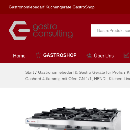
800x722x(H)900mm
Gastronomiebedarf Küchengeräte GastroShop
Beschreibung
Alle
GASTROSHOP
Home
Über Uns
Start
/
Gastronomiebedarf & Gastro Geräte für Profis
/
K
Gasherd 4-flammig mit Ofen GN 1/1, HENDI, Kitchen L