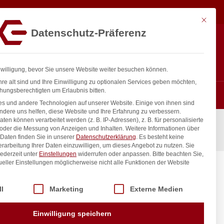
2.170,65
€
In den Warenkorb
exkl. MwSt.
Mit diese
Datenschutz-Präferenz
ntakt
Anmelden
nfo@gastro-consulting.at
Registrieren
0
nwilligung, bevor Sie unsere Website weiter besuchen können.
re alt sind und Ihre Einwilligung zu optionalen Services geben möchten,
hungsberechtigten um Erlaubnis bitten.
s und andere Technologien auf unserer Website. Einige von ihnen sind
ndere uns helfen, diese Website und Ihre Erfahrung zu verbessern.
n können verarbeitet werden (z. B. IP-Adressen), z. B. für personalisierte
 oder die Messung von Anzeigen und Inhalten.
Weitere Informationen über
Daten finden Sie in unserer
Datenschutzerklärung
.
Es besteht keine
Verarbeitung Ihrer Daten einzuwilligen, um dieses Angebot zu nutzen.
Sie
ederzeit unter
Einstellungen
widerrufen oder anpassen.
Bitte beachten Sie,
ueller Einstellungen möglicherweise nicht alle Funktionen der Website
, HENDI,
kW,
 der Service-Gruppen, für die eine Einwilligung erteilt werden kann. Di
ll
Marketing
Externe Medien
inkl. / exkl. MwSt.
Einwilligung speichern