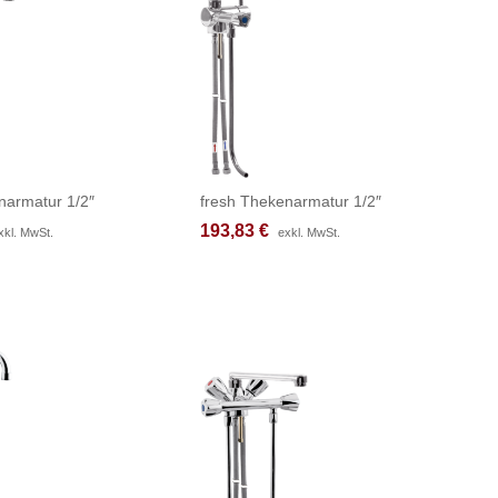
narmatur 1/2″
fresh Thekenarmatur 1/2″
193,83
193,83
€
€
xkl. MwSt.
xkl. MwSt.
exkl. MwSt.
exkl. MwSt.