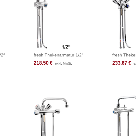
/2″
fresh Thekenarmatur 1/2″
fresh Theke
218,50
218,50
€
€
233,67
233,67
€
€
exkl. MwSt.
exkl. MwSt.
e
e