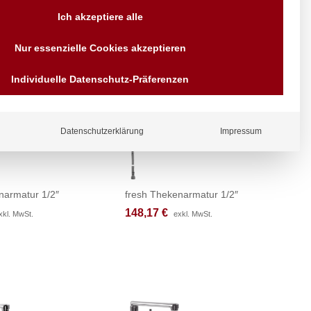
Ich akzeptiere alle
Nur essenzielle Cookies akzeptieren
Individuelle Datenschutz-Präferenzen
Datenschutzerklärung
Impressum
narmatur 1/2″
fresh Thekenarmatur 1/2″
148,17
148,17
€
€
xkl. MwSt.
xkl. MwSt.
exkl. MwSt.
exkl. MwSt.