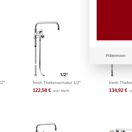
Präferenzen
/2″
fresh Thekenarmatur 1/2″
fresh Theke
122,58
122,58
€
€
134,92
134,92
€
€
exkl. MwSt.
exkl. MwSt.
e
e