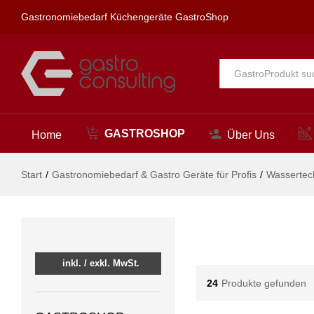
Gastronomiebedarf Küchengeräte GastroShop
Alle
GASTROSHOP
Home
Über Uns
Start
/
Gastronomiebedarf & Gastro Geräte für Profis
/
Wassertec
inkl. / exkl. MwSt.
24
Produkte gefunden