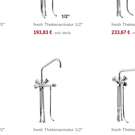
/2″
fresh Thekenarmatur 1/2″
fresh Theke
193,83
193,83
€
€
233,67
233,67
€
€
exkl. MwSt.
exkl. MwSt.
e
e
/2″
fresh Thekenarmatur 1/2″
fresh Theke