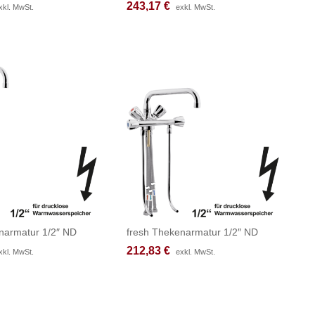
243,17
243,17
€
€
xkl. MwSt.
xkl. MwSt.
exkl. MwSt.
exkl. MwSt.
narmatur 1/2″ ND
fresh Thekenarmatur 1/2″ ND
212,83
212,83
€
€
xkl. MwSt.
xkl. MwSt.
exkl. MwSt.
exkl. MwSt.