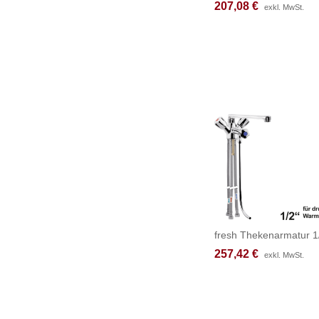
207,08
207,08
€
€
exkl. MwSt.
exkl. MwSt.
fresh Thekenarmatur 1
257,42
257,42
€
€
exkl. MwSt.
exkl. MwSt.