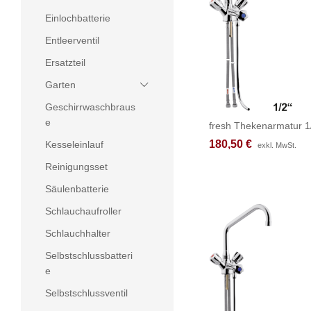
Einlochbatterie
Entleerventil
Ersatzteil
Garten
Geschirrwaschbraus
e
fresh Thekenarmatur 1
180,50
180,50
€
€
Kesseleinlauf
exkl. MwSt.
exkl. MwSt.
Reinigungsset
Säulenbatterie
Schlauchaufroller
Schlauchhalter
Selbstschlussbatteri
e
Selbstschlussventil