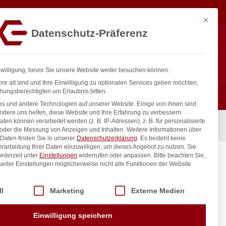
Mit diese
Datenschutz-Präferenz
ntakt
Anmelden
nfo@gastro-consulting.at
Registrieren
0
nwilligung, bevor Sie unsere Website weiter besuchen können.
re alt sind und Ihre Einwilligung zu optionalen Services geben möchten,
hungsberechtigten um Erlaubnis bitten.
s und andere Technologien auf unserer Website. Einige von ihnen sind
ndere uns helfen, diese Website und Ihre Erfahrung zu verbessern.
n können verarbeitet werden (z. B. IP-Adressen), z. B. für personalisierte
 oder die Messung von Anzeigen und Inhalten.
Weitere Informationen über
Daten finden Sie in unserer
Datenschutzerklärung
.
Es besteht keine
Verarbeitung Ihrer Daten einzuwilligen, um dieses Angebot zu nutzen.
Sie
ederzeit unter
Einstellungen
widerrufen oder anpassen.
Bitte beachten Sie,
ueller Einstellungen möglicherweise nicht alle Funktionen der Website
TUR
 der Service-Gruppen, für die eine Einwilligung erteilt werden kann. Di
ll
Marketing
Externe Medien
Standardsortierung
Einwilligung speichern