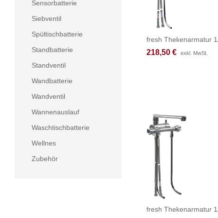
Sensorbatterie
Siebventil
Spültischbatterie
fresh Thekenarmatur 1
Standbatterie
218,50
218,50
€
€
exkl. MwSt.
exkl. MwSt.
Standventil
Wandbatterie
Wandventil
Wannenauslauf
Waschtischbatterie
Wellnes
Zubehör
fresh Thekenarmatur 1