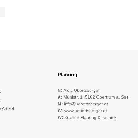
Planung
N:
Alois Übertsberger
o
A:
Mühlstr. 1, 5162 Obertrum a. See
e
M:
info@uebertsberger.at
 Artikel
W:
www.uebertsberger.at
W:
Küchen Planung & Technik