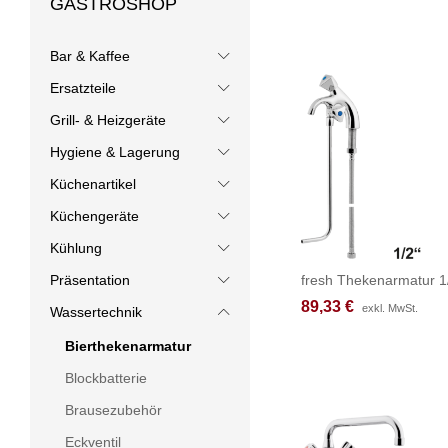
GASTROSHOP
Bar & Kaffee
Ersatzteile
Grill- & Heizgeräte
Hygiene & Lagerung
Küchenartikel
Küchengeräte
Kühlung
fresh Thekenarmatur 1
Präsentation
89,33
89,33
€
€
exkl. MwSt.
exkl. MwSt.
Wassertechnik
Bierthekenarmatur
Blockbatterie
Brausezubehör
Eckventil