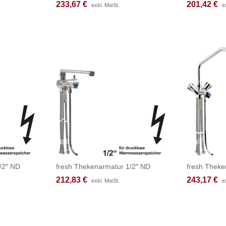
233,67
233,67
€
€
201,42
201,42
€
€
exkl. MwSt.
exkl. MwSt.
e
e
/2″ ND
fresh Thekenarmatur 1/2″ ND
fresh Theke
212,83
212,83
€
€
243,17
243,17
€
€
exkl. MwSt.
exkl. MwSt.
e
e