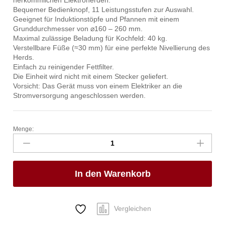
Bequemer Bedienknopf, 11 Leistungsstufen zur Auswahl.
Geeignet für Induktionstöpfe und Pfannen mit einem
Grunddurchmesser von ⌀160 – 260 mm.
Maximal zulässige Beladung für Kochfeld: 40 kg.
Verstellbare Füße (≈30 mm) für eine perfekte Nivellierung des
Herds.
Einfach zu reinigender Fettfilter.
Die Einheit wird nicht mit einem Stecker geliefert.
Vorsicht: Das Gerät muss von einem Elektriker an die
Stromversorgung angeschlossen werden.
Menge:
4-
flammiger
Induktionsherd,
HENDI,
In den Warenkorb
400V/17000W,
800x720x(H)854mm
Anzahl
Vergleichen