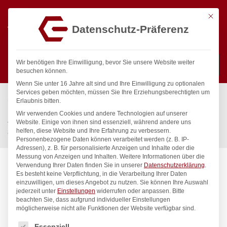
Mit die
Datenschutz-Präferenz
0
Wir benötigen Ihre Einwilligung, bevor Sie unsere Website weiter
besuchen können.
Wenn Sie unter 16 Jahre alt sind und Ihre Einwilligung zu optionalen
Suchen
Services geben möchten, müssen Sie Ihre Erziehungsberechtigten um
Start
/
Gastronomiebedarf & Gastro Geräte für Profis
/
Erlaubnis bitten.
Küchengeräte
/
Öfen & Induktionskocher
/
Wir verwenden Cookies und andere Technologien auf unserer
4-flammiger Induktionsherd, HENDI, 400V/17000W,
Website. Einige von ihnen sind essenziell, während andere uns
helfen, diese Website und Ihre Erfahrung zu verbessern.
800x720x(H)854mm
Personenbezogene Daten können verarbeitet werden (z. B. IP-
Adressen), z. B. für personalisierte Anzeigen und Inhalte oder die
Messung von Anzeigen und Inhalten.
Weitere Informationen über die
Verwendung Ihrer Daten finden Sie in unserer
Datenschutzerklärung
.
Es besteht keine Verpflichtung, in die Verarbeitung Ihrer Daten
einzuwilligen, um dieses Angebot zu nutzen.
Sie können Ihre Auswahl
jederzeit unter
Einstellungen
widerrufen oder anpassen.
Bitte
beachten Sie, dass aufgrund individueller Einstellungen
möglicherweise nicht alle Funktionen der Website verfügbar sind.
Es folgt eine Liste der Service-Gruppen, für die eine Einwilligung
Essenziell