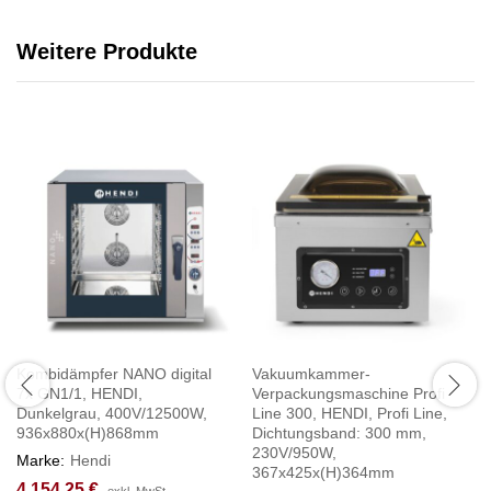
Weitere Produkte
Kombidämpfer NANO digital
Vakuumkammer-
7x GN1/1, HENDI,
Verpackungsmaschine Profi
Dunkelgrau, 400V/12500W,
Line 300, HENDI, Profi Line,
936x880x(H)868mm
Dichtungsband: 300 mm,
230V/950W,
Marke:
Hendi
367x425x(H)364mm
4.154,25
€
exkl. MwSt.