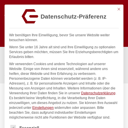
Mit die
Datenschutz-Präferenz
0
Wir benötigen Ihre Einwilligung, bevor Sie unsere Website weiter
besuchen können.
Wenn Sie unter 16 Jahre alt sind und Ihre Einwilligung zu optionalen
Suchen
Services geben möchten, müssen Sie Ihre Erziehungsberechtigten um
Start
/
Gastronomiebedarf & Gastro Geräte für Profis
/
Erlaubnis bitten.
Küchengeräte
/
Öfen & Induktionskocher
/
Wir verwenden Cookies und andere Technologien auf unserer
Nudel- und Knödelkocher, HENDI, 10L, 230V/3500W,
Website. Einige von ihnen sind essenziell, während andere uns
helfen, diese Website und Ihre Erfahrung zu verbessern.
330x600x(H)380mm
Personenbezogene Daten können verarbeitet werden (z. B. IP-
Adressen), z. B. für personalisierte Anzeigen und Inhalte oder die
Messung von Anzeigen und Inhalten.
Weitere Informationen über die
Verwendung Ihrer Daten finden Sie in unserer
Datenschutzerklärung
.
Es besteht keine Verpflichtung, in die Verarbeitung Ihrer Daten
einzuwilligen, um dieses Angebot zu nutzen.
Sie können Ihre Auswahl
jederzeit unter
Einstellungen
widerrufen oder anpassen.
Bitte
beachten Sie, dass aufgrund individueller Einstellungen
möglicherweise nicht alle Funktionen der Website verfügbar sind.
Es folgt eine Liste der Service-Gruppen, für die eine Einwilligung
Essenziell