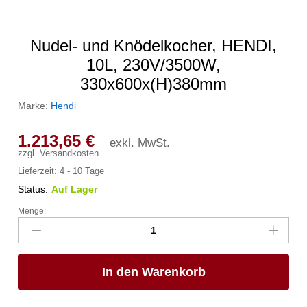
Nudel- und Knödelkocher, HENDI,
10L, 230V/3500W,
330x600x(H)380mm
Marke:
Hendi
1.213,65
€
exkl. MwSt.
zzgl.
Versandkosten
Lieferzeit:
4 - 10 Tage
Status:
Auf Lager
Menge:
Nudel-
und
Knödelkocher,
HENDI,
In den Warenkorb
10L,
230V/3500W,
330x600x(H)380mm