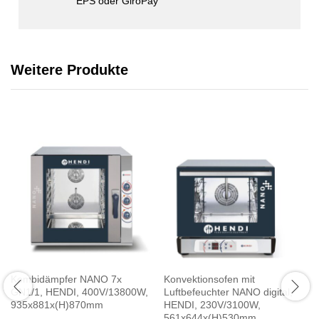
EPS oder GiroPay
Weitere Produkte
Kombidämpfer NANO 7x
Konvektionsofen mit
GN1/1, HENDI, 400V/13800W,
Luftbefeuchter NANO digital,
935x881x(H)870mm
HENDI, 230V/3100W,
561x644x(H)530mm