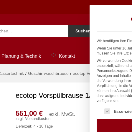
5
Ko
Suchen
i
Wir benötigen Ihre Ei
Wenn Sie unter 16 Jah
müssen Sie Ihre Erzie
Planung & Technik
Kontakt
Wir verwenden Cookie
essenziell, während a
Personenbezogene Date
assertechnik
/
Geschirrwaschbrause
/
ecotop Vorspülbrause 1/2″
Anzeigen und Inhalte
die Verwendung Ihrer 
Verpflichtung, in die 
können Ihre Auswahl j
ecotop Vorspülbrause 1/2″
dass aufgrund individ
verfügbar sind.
Es folgt eine Liste
Essenzie
551,00
€
exkl. MwSt.
zzgl.
Versandkosten
Lieferzeit:
4 - 10 Tage