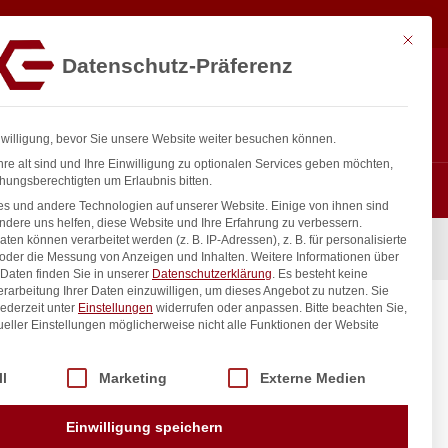
51,00
€
In den Warenkorb
exkl. MwSt.
Mit diese
Datenschutz-Präferenz
ntakt
Anmelden
nfo@gastro-consulting.at
Registrieren
0
nwilligung, bevor Sie unsere Website weiter besuchen können.
re alt sind und Ihre Einwilligung zu optionalen Services geben möchten,
hungsberechtigten um Erlaubnis bitten.
s und andere Technologien auf unserer Website. Einige von ihnen sind
ndere uns helfen, diese Website und Ihre Erfahrung zu verbessern.
n können verarbeitet werden (z. B. IP-Adressen), z. B. für personalisierte
 oder die Messung von Anzeigen und Inhalten.
Weitere Informationen über
Daten finden Sie in unserer
Datenschutzerklärung
.
Es besteht keine
Verarbeitung Ihrer Daten einzuwilligen, um dieses Angebot zu nutzen.
Sie
ederzeit unter
Einstellungen
widerrufen oder anpassen.
Bitte beachten Sie,
ueller Einstellungen möglicherweise nicht alle Funktionen der Website
 der Service-Gruppen, für die eine Einwilligung erteilt werden kann. Di
ll
Marketing
Externe Medien
inkl. / exkl. MwSt.
Einwilligung speichern