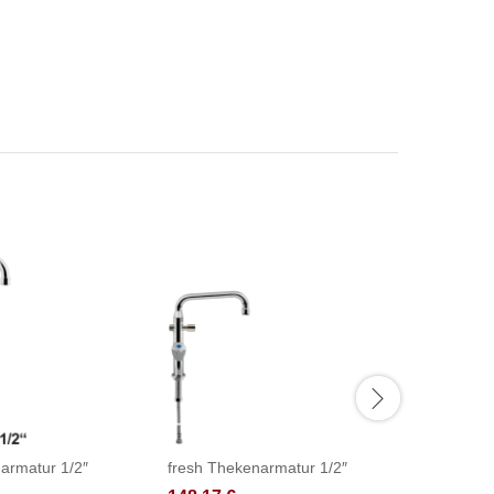
armatur 1/2″
fresh Thekenarmatur 1/2″
fresh Th