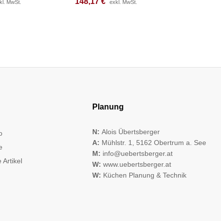
148,17
148,17
€
€
122,58
122,58
kl. MwSt.
kl. MwSt.
exkl. MwSt.
exkl. MwSt.
Planung
N:
Alois Übertsberger
o
A:
Mühlstr. 1, 5162 Obertrum a. See
e
M:
info@uebertsberger.at
 Artikel
W:
www.uebertsberger.at
W:
Küchen Planung & Technik