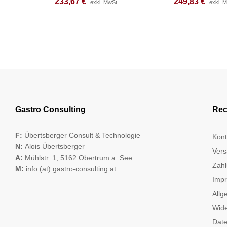
233,67
233,67
€
€
249,83
249,83
€
€
exkl. MwSt.
exkl. MwSt.
exkl. 
exkl. 
Gastro Consulting
Rec
F:
Übertsberger Consult & Technologie
Kont
N:
Alois Übertsberger
Vers
A:
Mühlstr. 1, 5162 Obertrum a. See
Zahl
M:
info (at) gastro-consulting.at
Imp
Allg
Wide
Date