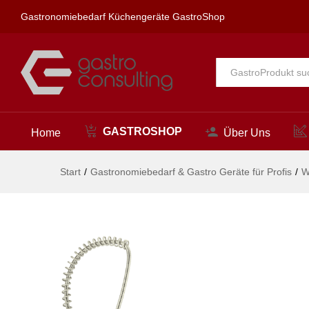
ecotop Vorspülbrause 1/2"
Gastronomiebedarf Küchengeräte GastroShop
Beschreibung
Alle
GASTROSHOP
Home
Über Uns
Start
/
Gastronomiebedarf & Gastro Geräte für Profis
/
W