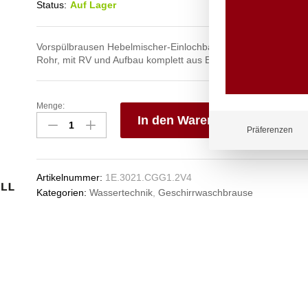
Status:
Auf Lager
Vorspülbrausen Hebelmischer-Einlochbatterie 1/2″ mit Auslauf
Rohr, mit RV und Aufbau komplett aus Edelstahl
Menge:
ecotop
In den Warenkorb
Vorspülbrause
Präferenzen
1/2"
V
Anzahl
e
n
Artikelnummer:
1E.3021.CGG1.2V4
Kategorien:
Wassertechnik
,
Geschirrwaschbrause