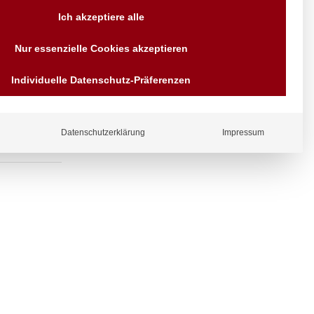
Versand AT & DE weitere auf
Ich akzeptiere alle
Anfragen
Wir sind seit über 40 Jahren
ventil am
Nur essenzielle Cookies akzeptieren
für Sie da
Bezahlen Sie mit
Individuelle Datenschutz-Präferenzen
Vorrauskasse Paypal,
Kreditkarte, Direkt
Banküberweisung, Sofort,
EPS oder GiroPay
Datenschutzerklärung
Impressum
ergl
iche