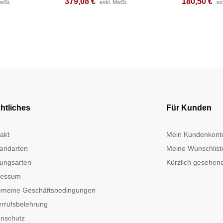
379,08
379,08
€
€
180,50
180,50
€
€
MwSt.
MwSt.
exkl. MwSt.
exkl. MwSt.
ex
ex
htliches
Für Kunden
akt
Mein Kundenkont
andarten
Meine Wunschlist
ungsarten
Kürzlich gesehene
ressum
emeine Geschäftsbedingungen
rrufsbelehrung
nschutz