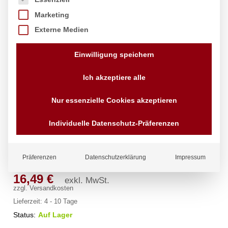
Marketing
Externe Medien
Einwilligung speichern
Ich akzeptiere alle
Nur essenzielle Cookies akzeptieren
Fleischtopf – mit Deckel, HENDI,
Individuelle Datenschutz-Präferenzen
Kitchen Line, 1,9L, ⌀160x(H)95mm
Marke:
Hendi
Präferenzen
Datenschutzerklärung
Impressum
16,49
€
exkl. MwSt.
zzgl.
Versandkosten
Lieferzeit:
4 - 10 Tage
Status:
Auf Lager