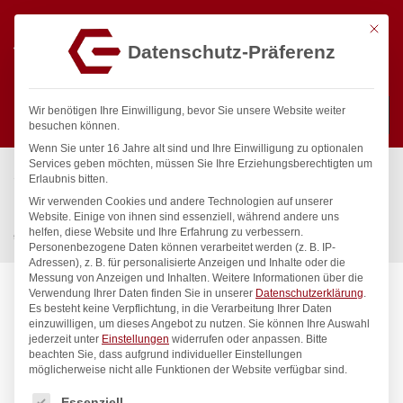
Mit die
Datenschutz-Präferenz
0
Wir benötigen Ihre Einwilligung, bevor Sie unsere Website weiter
besuchen können.
Wenn Sie unter 16 Jahre alt sind und Ihre Einwilligung zu optionalen
Suchen
Services geben möchten, müssen Sie Ihre Erziehungsberechtigten um
Start
/
Gastronomiebedarf & Gastro Geräte für Profis
/
Erlaubnis bitten.
Küchenartikel
/
Töpfe & Pfannen
/
Wir verwenden Cookies und andere Technologien auf unserer
Fleischtopf – mit Deckel, HENDI, Kitchen Line, 1,9L,
Website. Einige von ihnen sind essenziell, während andere uns
helfen, diese Website und Ihre Erfahrung zu verbessern.
⌀160x(H)95mm
Personenbezogene Daten können verarbeitet werden (z. B. IP-
Adressen), z. B. für personalisierte Anzeigen und Inhalte oder die
Messung von Anzeigen und Inhalten.
Weitere Informationen über die
Verwendung Ihrer Daten finden Sie in unserer
Datenschutzerklärung
.
Es besteht keine Verpflichtung, in die Verarbeitung Ihrer Daten
einzuwilligen, um dieses Angebot zu nutzen.
Sie können Ihre Auswahl
jederzeit unter
Einstellungen
widerrufen oder anpassen.
Bitte
beachten Sie, dass aufgrund individueller Einstellungen
möglicherweise nicht alle Funktionen der Website verfügbar sind.
Es folgt eine Liste der Service-Gruppen, für die eine Einwilligung
Essenziell