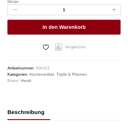
Menge:
Fleischtopf
-
mit
Deckel,
In den Warenkorb
HENDI,
Kitchen
Line,
1,9L,
Vergleichen
⌀160x(H)95mm
Anzahl
Artikelnummer:
836101
Kategorien:
Küchenartikel
,
Töpfe & Pfannen
Brand:
Hendi
Beschreibung