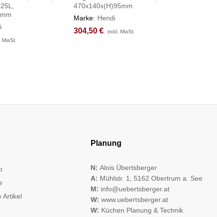
 25L,
470x140x(H)95mm
Line, 25
0mm
Marke:
Hendi
Marke:
H
i
304,50
304,50
€
€
77,87
77,87
€
€
exkl. MwSt.
exkl. MwSt.
. MwSt.
. MwSt.
Planung
N:
Alois Übertsberger
o
A:
Mühlstr. 1, 5162 Obertrum a. See
e
M:
info@uebertsberger.at
 Artikel
W:
www.uebertsberger.at
W:
Küchen Planung & Technik