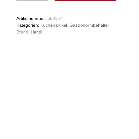
Spender
V
für
e
GN-
n
Artikelnummer:
558157
Behälter,
Kategorien:
Küchenartikel
,
Gastronormbehälter
aus
Brand:
Hendi
rostfreiem
Stahl,
HENDI,
GN
1/3,
330x180mm
Anzahl