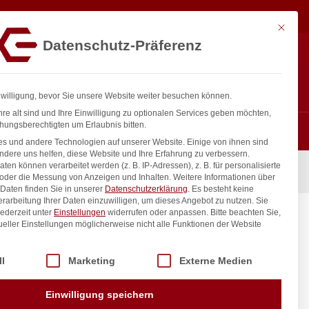
213,15
€
exkl.
In den Warenkorb
MwSt.
Mit diese
Datenschutz-Präferenz
ntakt
Anmelden
nfo@gastro-consulting.at
Registrieren
0
nwilligung, bevor Sie unsere Website weiter besuchen können.
re alt sind und Ihre Einwilligung zu optionalen Services geben möchten,
hungsberechtigten um Erlaubnis bitten.
s und andere Technologien auf unserer Website. Einige von ihnen sind
ndere uns helfen, diese Website und Ihre Erfahrung zu verbessern.
n können verarbeitet werden (z. B. IP-Adressen), z. B. für personalisierte
er, aus rostfreiem Stahl, HENDI, GN 1/3, 330x180mm
 oder die Messung von Anzeigen und Inhalten.
Weitere Informationen über
Daten finden Sie in unserer
Datenschutzerklärung
.
Es besteht keine
Verarbeitung Ihrer Daten einzuwilligen, um dieses Angebot zu nutzen.
Sie
ederzeit unter
Einstellungen
widerrufen oder anpassen.
Bitte beachten Sie,
r, aus
ueller Einstellungen möglicherweise nicht alle Funktionen der Website
/3,
 der Service-Gruppen, für die eine Einwilligung erteilt werden kann. Di
ll
Marketing
Externe Medien
inkl. / exkl. MwSt.
Einwilligung speichern