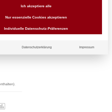
Versand AT & DE weitere auf
Ich akzeptiere alle
Anfragen
Wir sind seit über 40 Jahren
Nur essenzielle Cookies akzeptieren
für Sie da
Bezahlen Sie mit
Individuelle Datenschutz-Präferenzen
Vorrauskasse Paypal,
Kreditkarte, Direkt
us Edelstahl
Banküberweisung, Sofort,
EPS oder GiroPay
Datenschutzerklärung
Impressum
nthalten).