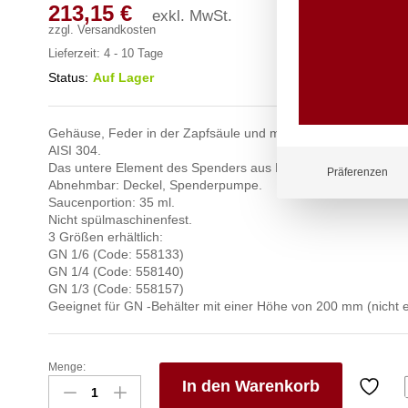
213,15
€
exkl. MwSt.
zzgl.
Versandkosten
Lieferzeit:
4 - 10 Tage
Status:
Auf Lager
Gehäuse, Feder in der Zapfsäule und mechanisches System a
AISI 304.
Das untere Element des Spenders aus Polypropylen.
Präferenzen
Abnehmbar: Deckel, Spenderpumpe.
Saucenportion: 35 ml.
Nicht spülmaschinenfest.
3 Größen erhältlich:
GN 1/6 (Code: 558133)
GN 1/4 (Code: 558140)
GN 1/3 (Code: 558157)
Geeignet für GN -Behälter mit einer Höhe von 200 mm (nicht e
Menge:
Deckel
In den Warenkorb
mit