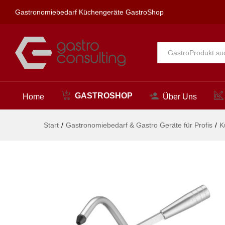
330x180mm
Gastronomiebedarf Küchengeräte GastroShop
Beschreibung
Alle
GASTROSHOP
Home
Über Uns
Start
/
Gastronomiebedarf & Gastro Geräte für Profis
/
K