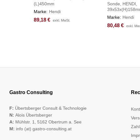
(L)450mm
Sonde, HENDI,
39x53x(H)158
Marke:
Hendi
Marke:
Hendi
89,18
89,18
€
€
exkl. MwSt.
exkl. MwSt.
80,48
80,48
€
€
exkl. Mw
exkl. Mw
Gastro Consulting
Rec
F:
Übertsberger Consult & Technologie
Kont
N:
Alois Übertsberger
Vers
A:
Mühlstr. 1, 5162 Obertrum a. See
Zahl
M:
info (at) gastro-consulting.at
Imp