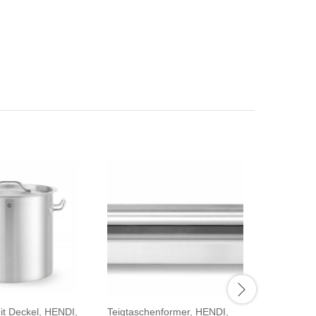
it Deckel, HENDI,
Teigtaschenformer, HENDI,
Dosenöffn