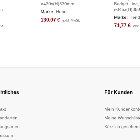
ø430x(H)530mm
Budget Line,
mm
⌀345x(H)35
Marke:
Hendi
Marke:
Hend
130,07
130,07
€
€
exkl. MwSt.
exkl. MwSt.
71,77
71,77
€
€
St.
St.
exkl
exkl
htliches
Für Kunden
akt
Mein Kundenkont
andarten
Meine Wunschlist
ungsarten
Kürzlich gesehene
ressum