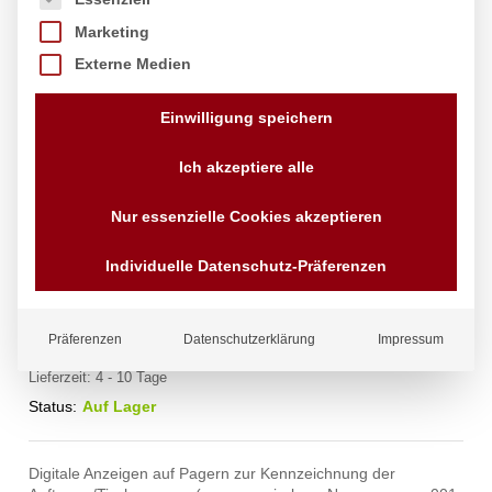
Marketing
Externe Medien
Einwilligung speichern
Ich akzeptiere alle
Pager-System, HENDI,
Nur essenzielle Cookies akzeptieren
210x130x(H)40mm
Individuelle Datenschutz-Präferenzen
Marke:
Hendi
282,75
€
exkl. MwSt.
Präferenzen
Datenschutzerklärung
Impressum
zzgl.
Versandkosten
Lieferzeit:
4 - 10 Tage
Status:
Auf Lager
Digitale Anzeigen auf Pagern zur Kennzeichnung der