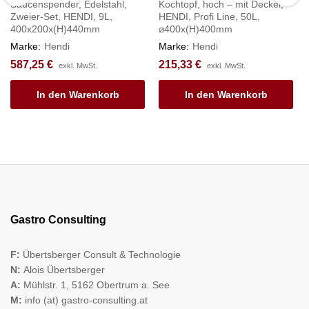
Saucenspender, Edelstahl,
Kochtopf, hoch – mit Deckel,
Zweier-Set, HENDI, 9L,
HENDI, Profi Line, 50L,
400x200x(H)440mm
⌀400x(H)400mm
Marke:
Hendi
Marke:
Hendi
587,25
€
215,33
€
exkl. MwSt.
exkl. MwSt.
In den Warenkorb
In den Warenkorb
Gastro Consulting
F:
Übertsberger Consult & Technologie
N:
Alois Übertsberger
A:
Mühlstr. 1, 5162 Obertrum a. See
M:
info (at) gastro-consulting.at