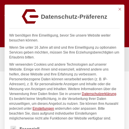
Mit die
Datenschutz-Präferenz
0
Wir benötigen Ihre Einwilligung, bevor Sie unsere Website weiter
besuchen können.
Wenn Sie unter 16 Jahre alt sind und Ihre Einwilligung zu optionalen
Suchen
Services geben möchten, müssen Sie Ihre Erziehungsberechtigten um
Start
/
Gastronomiebedarf & Gastro Geräte für Profis
/
Erlaubnis bitten.
Küchenartikel
/
Pager-System, HENDI, 210x130x(H)40mm
Wir verwenden Cookies und andere Technologien auf unserer
Website. Einige von ihnen sind essenziell, während andere uns
helfen, diese Website und Ihre Erfahrung zu verbessern.
Personenbezogene Daten können verarbeitet werden (z. B. IP-
Adressen), z. B. für personalisierte Anzeigen und Inhalte oder die
Messung von Anzeigen und Inhalten.
Weitere Informationen über die
Verwendung Ihrer Daten finden Sie in unserer
Datenschutzerklärung
.
Es besteht keine Verpflichtung, in die Verarbeitung Ihrer Daten
einzuwilligen, um dieses Angebot zu nutzen.
Sie können Ihre Auswahl
jederzeit unter
Einstellungen
widerrufen oder anpassen.
Bitte
beachten Sie, dass aufgrund individueller Einstellungen
möglicherweise nicht alle Funktionen der Website verfügbar sind.
Es folgt eine Liste der Service-Gruppen, für die eine Einwilligung
Essenziell