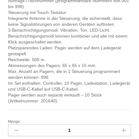
Auftrags-/Tischnummer (programmierbare Nummern von 001
bis 998).
Steuerung mit Touch-Tastatur.
Integrierte Antenne in der Steuerung, die sicherstellt, dass
keine Signalstörungen von anderen Geräten auftreten.
3 Benachrichtigungsmodi: Vibration, Ton, LED-Licht.
Benachrichtigungsmodi können kombinier und alle mit einem
Klick ausgeschaltet werden.
Platzsparendes Laden: Pager werden auf dem Ladegerät
gestapelt.
Reichweite: 500 m.
Abmessungen des Pagers: 65 x 65 x 15 mm.
Max. Anzahl an Pagern, die in 1 Steuerung programmiert
werden können: 998.
Im Set enthalten: Controller, 10 Pager, Ladestation, Ladegerät
und USB-C-Kabel auf USB-C-Kabel.
Pager werden auch separat verkauft – 10 Stück
(Artikelnummer: 201640).
Menge:
Pager-
System,
HENDI,