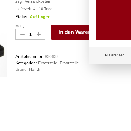
zzgl.
Versandkosten
Lieferzeit:
4 - 10 Tage
Status:
Auf Lager
Menge:
Frittierkorb,
In den Warenkorb
HENDI,
6
V
Liter
e
Friteuse
n
Präferenzen
Artikelnummer:
930632
205815
Kategorien:
Ersatzteile
,
Ersatzteile
205853,
Brand:
Hendi
238x185x(H)100mm
Anzahl