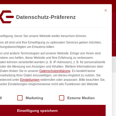
19,14
€
In den Warenkorb
exkl. MwSt.
Mit diese
Datenschutz-Präferenz
ntakt
Anmelden
nfo@gastro-consulting.at
Registrieren
0
nwilligung, bevor Sie unsere Website weiter besuchen können.
re alt sind und Ihre Einwilligung zu optionalen Services geben möchten,
hungsberechtigten um Erlaubnis bitten.
s und andere Technologien auf unserer Website. Einige von ihnen sind
ndere uns helfen, diese Website und Ihre Erfahrung zu verbessern.
n können verarbeitet werden (z. B. IP-Adressen), z. B. für personalisierte
 205853, 238x185x(H)100mm
 oder die Messung von Anzeigen und Inhalten.
Weitere Informationen über
Daten finden Sie in unserer
Datenschutzerklärung
.
Es besteht keine
Verarbeitung Ihrer Daten einzuwilligen, um dieses Angebot zu nutzen.
Sie
ederzeit unter
Einstellungen
widerrufen oder anpassen.
Bitte beachten Sie,
e 205815
ueller Einstellungen möglicherweise nicht alle Funktionen der Website
 der Service-Gruppen, für die eine Einwilligung erteilt werden kann. Di
ll
Marketing
Externe Medien
inkl. / exkl. MwSt.
Einwilligung speichern