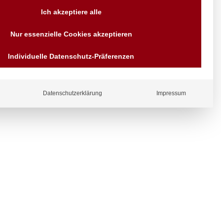
Versand AT & DE weitere auf
Ich akzeptiere alle
Anfragen
Wir sind seit über 40 Jahren
Nur essenzielle Cookies akzeptieren
für Sie da
Bezahlen Sie mit
Individuelle Datenschutz-Präferenzen
Vorrauskasse Paypal,
Kreditkarte, Direkt
ergl
Banküberweisung, Sofort,
iche
EPS oder GiroPay
Datenschutzerklärung
Impressum