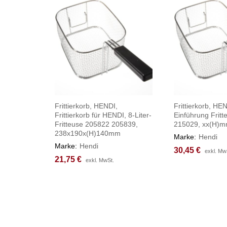
Frittierkorb, HENDI,
Frittierkorb, HE
Frittierkorb für HENDI, 8-Liter-
Einführung Frit
Fritteuse 205822 205839,
215029, xx(H)
238x190x(H)140mm
Marke:
Hendi
Marke:
Hendi
30,45
30,45
€
€
exkl. Mw
exkl. Mw
21,75
21,75
€
€
exkl. MwSt.
exkl. MwSt.