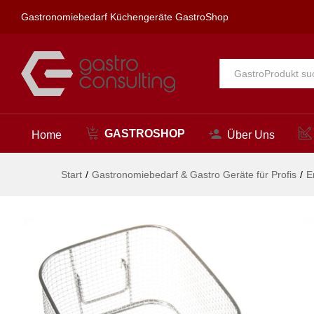
Frittierkorb, HENDI, 6 Liter F
Gastronomiebedarf Küchengeräte GastroShop
Beschreibung
Alle
GASTROSHOP
Home
Über Uns
Start
/
Gastronomiebedarf & Gastro Geräte für Profis
/
E