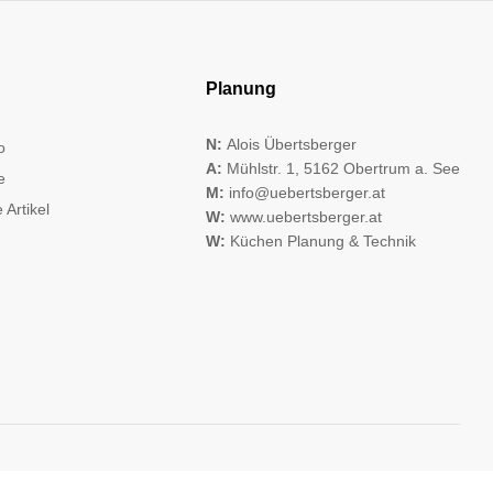
Planung
N:
Alois Übertsberger
o
A:
Mühlstr. 1, 5162 Obertrum a. See
e
M:
info@uebertsberger.at
 Artikel
W:
www.uebertsberger.at
W:
Küchen Planung & Technik