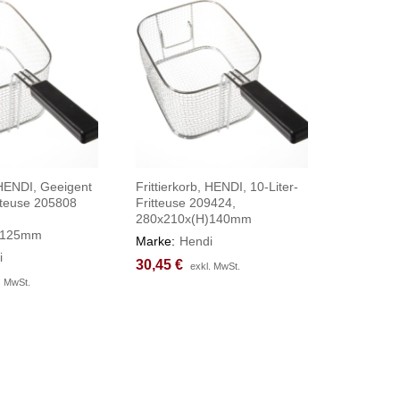
, HENDI, Geeigent
Frittierkorb, HENDI, 10-Liter-
riteuse 205808
Fritteuse 209424,
280x210x(H)140mm
)125mm
Marke:
Hendi
i
30,45
30,45
€
€
exkl. MwSt.
exkl. MwSt.
. MwSt.
. MwSt.