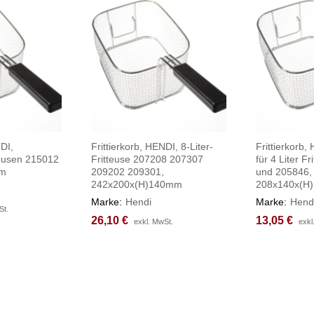
NDI,
Frittierkorb, HENDI, 8-Liter-
Frittierkorb
teusen 215012
Fritteuse 207208 207307
für 4 Liter F
mm
209202 209301,
und 205846,
242x200x(H)140mm
208x140x(H
Marke:
Hendi
Marke:
Hend
St.
St.
26,10
26,10
€
€
13,05
13,05
€
€
exkl. MwSt.
exkl. MwSt.
exkl
exkl