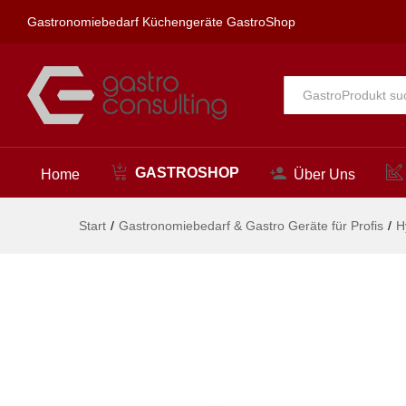
472x566x(H)705mm
Gastronomiebedarf Küchengeräte GastroShop
Beschreibung
Alle
GASTROSHOP
Home
Über Uns
Start
/
Gastronomiebedarf & Gastro Geräte für Profis
/
H