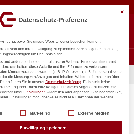
561,65
€
exkl.
In den Warenkorb
t.
Mit diese
Datenschutz-Präferenz
ntakt
Anmelden
nfo@gastro-consulting.at
Registrieren
0
nwilligung, bevor Sie unsere Website weiter besuchen können.
re alt sind und Ihre Einwilligung zu optionalen Services geben möchten,
hungsberechtigten um Erlaubnis bitten.
s und andere Technologien auf unserer Website. Einige von ihnen sind
ndere uns helfen, diese Website und Ihre Erfahrung zu verbessern.
n können verarbeitet werden (z. B. IP-Adressen), z. B. für personalisierte
onische Steuerung, HENDI, 472x566x(H)705mm
 oder die Messung von Anzeigen und Inhalten.
Weitere Informationen über
Daten finden Sie in unserer
Datenschutzerklärung
.
Es besteht keine
Verarbeitung Ihrer Daten einzuwilligen, um dieses Angebot zu nutzen.
Sie
ederzeit unter
Einstellungen
widerrufen oder anpassen.
Bitte beachten Sie,
sche
ueller Einstellungen möglicherweise nicht alle Funktionen der Website
705mm
 der Service-Gruppen, für die eine Einwilligung erteilt werden kann. Di
ll
Marketing
Externe Medien
inkl. / exkl. MwSt.
Einwilligung speichern