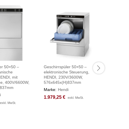
er 50×50 –
Geschirrspüler 50×50 –
Tisch mit
anische
elektronische Steuerung,
und Platz
ENDI, mit
HENDI, 230V/3600W,
HENDI, re
e, 400V/6600W,
576x645x(H)837mm
1200x70
)837mm
Marke:
Hendi
Marke:
H
i
1.979,25
1.979,25
€
€
500,25
500,25
exkl. MwSt.
exkl. MwSt.
exkl. MwSt.
exkl. MwSt.