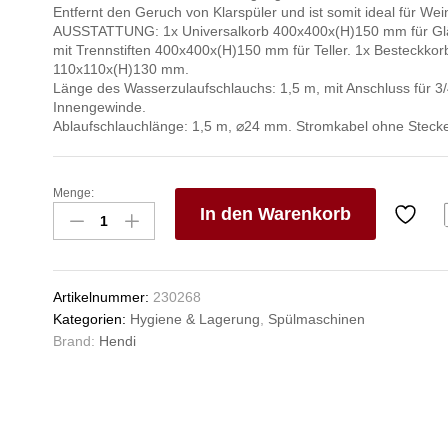
Entfernt den Geruch von Klarspüler und ist somit ideal für Wei
AUSSTATTUNG: 1x Universalkorb 400x400x(H)150 mm für Glä
mit Trennstiften 400x400x(H)150 mm für Teller. 1x Besteckkor
110x110x(H)130 mm.
Länge des Wasserzulaufschlauchs: 1,5 m, mit Anschluss für 3/
Innengewinde.
Ablaufschlauchlänge: 1,5 m, ⌀24 mm. Stromkabel ohne Stecke
Menge:
Geschirrspüler
In den Warenkorb
40x40
-
V
elektronische
e
Steuerung,
n
Artikelnummer:
230268
HENDI,
Kategorien:
Hygiene & Lagerung
,
Spülmaschinen
472x566x(H)705mm
Brand:
Hendi
Anzahl