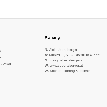
Planung
N:
Alois Übertsberger
o
A:
Mühlstr. 1, 5162 Obertrum a. See
e
M:
info@uebertsberger.at
 Artikel
W:
www.uebertsberger.at
W:
Küchen Planung & Technik