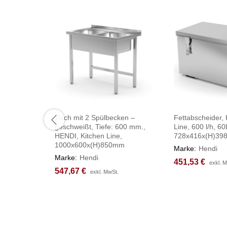
Tisch mit 2 Spülbecken –
Fettabscheider, 
geschweißt, Tiefe: 600 mm.,
Line, 600 l/h, 60
HENDI, Kitchen Line,
728x416x(H)3
1000x600x(H)850mm
Marke:
Hendi
Marke:
Hendi
451,53
451,53
€
€
exkl. 
exkl. 
547,67
547,67
€
€
exkl. MwSt.
exkl. MwSt.