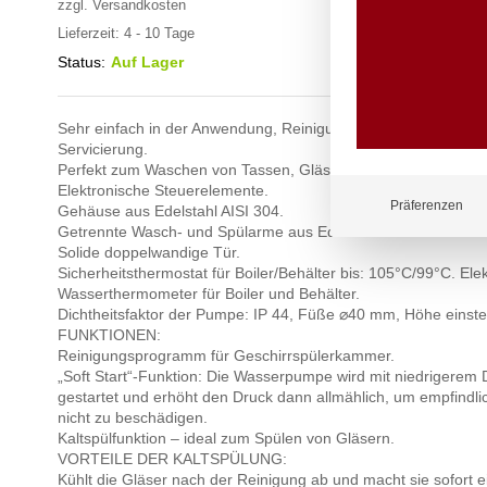
zzgl.
Versandkosten
Lieferzeit:
4 - 10 Tage
Status:
Auf Lager
Sehr einfach in der Anwendung, Reinigung, Wartung und soga
Servicierung.
Perfekt zum Waschen von Tassen, Gläsern, Besteck und Teller
Elektronische Steuerelemente.
Präferenzen
Gehäuse aus Edelstahl AISI 304.
Getrennte Wasch- und Spülarme aus Edelstahl.
Solide doppelwandige Tür.
Sicherheitsthermostat für Boiler/Behälter bis: 105°C/99°C. Ele
Wasserthermometer für Boiler und Behälter.
Dichtheitsfaktor der Pumpe: IP 44, Füße ⌀40 mm, Höhe einste
FUNKTIONEN:
Reinigungsprogramm für Geschirrspülerkammer.
„Soft Start“-Funktion: Die Wasserpumpe wird mit niedrigerem 
gestartet und erhöht den Druck dann allmählich, um empfindli
nicht zu beschädigen.
Kaltspülfunktion – ideal zum Spülen von Gläsern.
VORTEILE DER KALTSPÜLUNG:
Kühlt die Gläser nach der Reinigung ab und macht sie sofort ei