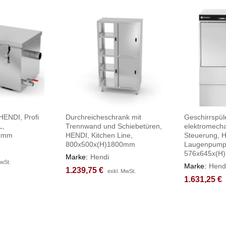
HENDI, Profi
Durchreicheschrank mit
Geschirrspül
L,
Trennwand und Schiebetüren,
elektromech
98mm
HENDI, Kitchen Line,
Steuerung, H
800x500x(H)1800mm
Laugenpump
576x645x(H
Marke:
Hendi
MwSt.
MwSt.
Marke:
Hend
1.239,75
1.239,75
€
€
exkl. MwSt.
exkl. MwSt.
1.631,25
1.631,25
€
€