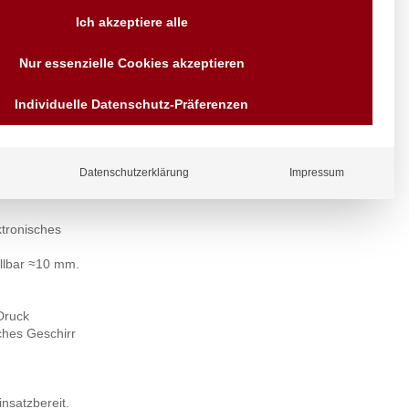
Versand AT & DE weitere auf
Ich akzeptiere alle
Anfragen
Wir sind seit über 40 Jahren
Nur essenzielle Cookies akzeptieren
für Sie da
Bezahlen Sie mit
Individuelle Datenschutz-Präferenzen
r
Vorrauskasse Paypal,
Kreditkarte, Direkt
Banküberweisung, Sofort,
n.
EPS oder GiroPay
Datenschutzerklärung
Impressum
ktronisches
llbar ≈10 mm.
Druck
ches Geschirr
nsatzbereit.