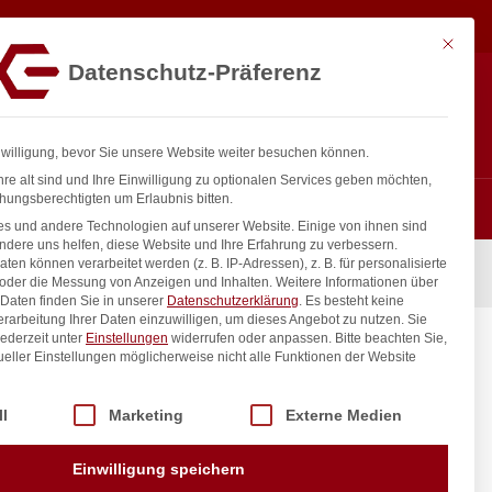
20,17
€
In den Warenkorb
exkl. MwSt.
Mit diese
Datenschutz-Präferenz
ntakt
Anmelden
nfo@gastro-consulting.at
Registrieren
0
nwilligung, bevor Sie unsere Website weiter besuchen können.
re alt sind und Ihre Einwilligung zu optionalen Services geben möchten,
hungsberechtigten um Erlaubnis bitten.
s und andere Technologien auf unserer Website. Einige von ihnen sind
ndere uns helfen, diese Website und Ihre Erfahrung zu verbessern.
n können verarbeitet werden (z. B. IP-Adressen), z. B. für personalisierte
 oder die Messung von Anzeigen und Inhalten.
Weitere Informationen über
Daten finden Sie in unserer
Datenschutzerklärung
.
Es besteht keine
Verarbeitung Ihrer Daten einzuwilligen, um dieses Angebot zu nutzen.
Sie
ederzeit unter
Einstellungen
widerrufen oder anpassen.
Bitte beachten Sie,
xcenter
ueller Einstellungen möglicherweise nicht alle Funktionen der Website
 der Service-Gruppen, für die eine Einwilligung erteilt werden kann. Di
ll
Marketing
Externe Medien
inkl. / exkl. MwSt.
Einwilligung speichern