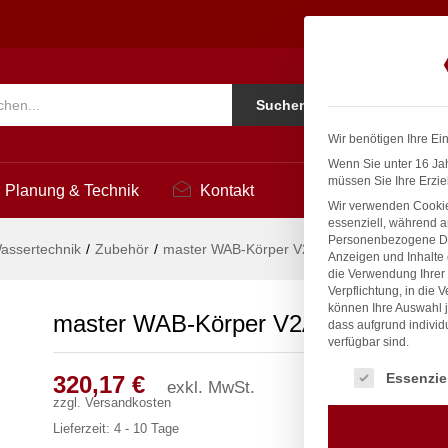
hne Excenter
3
Ko
Suchen
i
Wir benötigen Ihre Ei
Wenn Sie unter 16 Jah
müssen Sie Ihre Erzie
Planung & Technik
Kontakt
Wir verwenden Cookie
essenziell, während a
Personenbezogene Date
assertechnik
/
Zubehör
/
master WAB-Körper V2A 1/2″ ohne Excenter
Anzeigen und Inhalte
die Verwendung Ihrer 
Verpflichtung, in die 
können Ihre Auswahl j
master WAB-Körper V2A 1/2″ ohne E
dass aufgrund individ
verfügbar sind.
Es folgt eine Liste
Essenzie
320,17
€
exkl. MwSt.
zzgl.
Versandkosten
Lieferzeit:
4 - 10 Tage