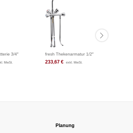
tterie 3/4″
fresh Thekenarmatur 1/2″
fresh Th
233,67
233,67
€
€
233,67
233,67
kl. MwSt.
kl. MwSt.
exkl. MwSt.
exkl. MwSt.
Planung