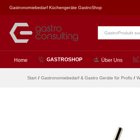
master WAB-Körper V2A 1/2" o
Gastronomiebedarf Küchengeräte GastroShop
Beschreibung
Alle
GASTROSHOP
Home
Über Uns
Start
/
Gastronomiebedarf & Gastro Geräte für Profis
/
W