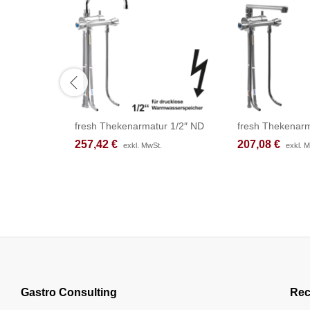
fresh Thekenarmatur 1/2″ ND
fresh Thekenarm
257,42
257,42
€
€
207,08
207,08
€
€
exkl. MwSt.
exkl. MwSt.
exkl. 
exkl. 
Gastro Consulting
Rec