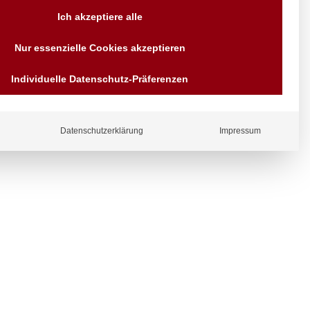
Versand AT & DE weitere auf
Ich akzeptiere alle
Anfragen
Wir sind seit über 40 Jahren
Nur essenzielle Cookies akzeptieren
für Sie da
Bezahlen Sie mit
Individuelle Datenschutz-Präferenzen
Vorrauskasse Paypal,
Kreditkarte, Direkt
Banküberweisung, Sofort,
EPS oder GiroPay
ergl
Datenschutzerklärung
Impressum
iche