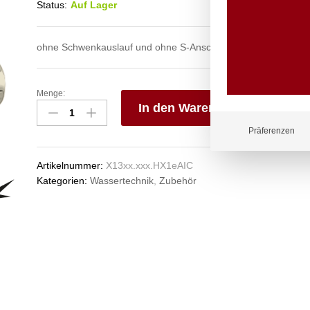
Status:
Auf Lager
ohne Schwenkauslauf und ohne S-Anschlüsse
Menge:
master
In den Warenkorb
WAB-
Körper
V
Präferenzen
V2A
e
1/2"
n
Artikelnummer:
X13xx.xxx.HX1eAIC
ohne
Kategorien:
Wassertechnik
,
Zubehör
Excenter
Anzahl