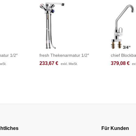
atur 1/2″
fresh Thekenarmatur 1/2″
chief Blockba
233,67
233,67
€
€
379,08
379,08
€
€
MwSt.
MwSt.
exkl. MwSt.
exkl. MwSt.
ex
ex
htliches
Für Kunden