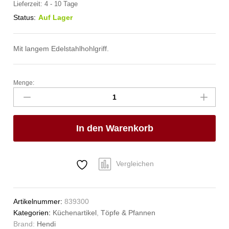
Lieferzeit:
4 - 10 Tage
Status:
Auf Lager
Mit langem Edelstahlhohlgriff.
Menge:
Sauteuse
-
ohne
Deckel,
In den Warenkorb
HENDI,
Kitchen
Line,
1L,
Vergleichen
⌀160x(H)60mm
Anzahl
Artikelnummer:
839300
Kategorien:
Küchenartikel
,
Töpfe & Pfannen
Brand:
Hendi