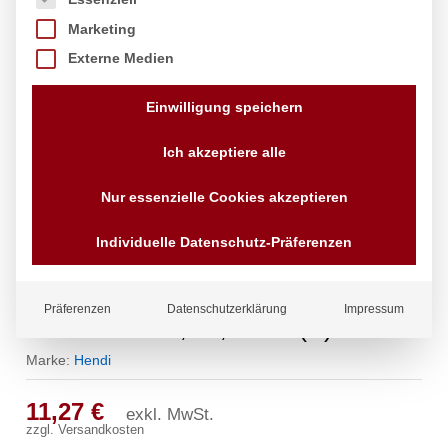
Marketing
Externe Medien
Einwilligung speichern
Ich akzeptiere alle
Nur essenzielle Cookies akzeptieren
Individuelle Datenschutz-Präferenzen
Sauteuse – ohne Deckel, HENDI,
Präferenzen
Datenschutzerklärung
Impressum
Kitchen Line, 1L, ⌀160x(H)60mm
Marke:
Hendi
11,27
€
exkl. MwSt.
zzgl.
Versandkosten