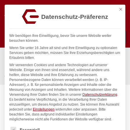
Mit die
Datenschutz-Präferenz
0
Wir benötigen Ihre Einwilligung, bevor Sie unsere Website weiter
besuchen können.
Wenn Sie unter 16 Jahre alt sind und Ihre Einwilligung zu optionalen
Suchen
Services geben möchten, müssen Sie Ihre Erziehungsberechtigten um
Start
/
Gastronomiebedarf & Gastro Geräte für Profis
/
Erlaubnis bitten.
Küchenartikel
/
Töpfe & Pfannen
/
Wir verwenden Cookies und andere Technologien auf unserer
Sauteuse – ohne Deckel, HENDI, Kitchen Line, 1L,
Website. Einige von ihnen sind essenziell, während andere uns
helfen, diese Website und Ihre Erfahrung zu verbessern.
⌀160x(H)60mm
Personenbezogene Daten können verarbeitet werden (z. B. IP-
Adressen), z. B. für personalisierte Anzeigen und Inhalte oder die
Messung von Anzeigen und Inhalten.
Weitere Informationen über die
Verwendung Ihrer Daten finden Sie in unserer
Datenschutzerklärung
.
Es besteht keine Verpflichtung, in die Verarbeitung Ihrer Daten
einzuwilligen, um dieses Angebot zu nutzen.
Sie können Ihre Auswahl
jederzeit unter
Einstellungen
widerrufen oder anpassen.
Bitte
beachten Sie, dass aufgrund individueller Einstellungen
möglicherweise nicht alle Funktionen der Website verfügbar sind.
Es folgt eine Liste der Service-Gruppen, für die eine Einwilligung
Essenziell