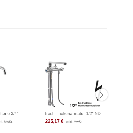
tterie 3/4″
fresh Thekenarmatur 1/2″ ND
chief Bloc
225,17
225,17
€
€
395,17
395,17
kl. MwSt.
kl. MwSt.
exkl. MwSt.
exkl. MwSt.