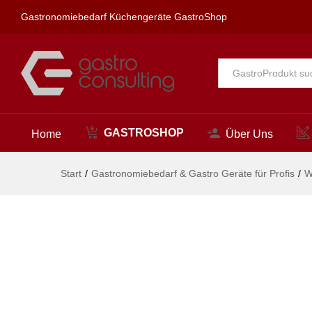
spa Kneipp'sche Garnitur 1/2"
Gastronomiebedarf Küchengeräte GastroShop
Beschreibung
Alle
GASTROSHOP
Home
Über Uns
Start
/
Gastronomiebedarf & Gastro Geräte für Profis
/
W