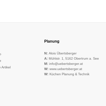
Planung
N:
Alois Übertsberger
o
A:
Mühlstr. 1, 5162 Obertrum a. See
e
M:
info@uebertsberger.at
 Artikel
W:
www.uebertsberger.at
W:
Küchen Planung & Technik