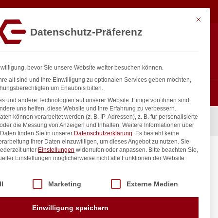
07,08
€
In den Warenkorb
exkl. MwSt.
Mit diese
Datenschutz-Präferenz
ntakt
Anmelden
nfo@gastro-consulting.at
Registrieren
0
nwilligung, bevor Sie unsere Website weiter besuchen können.
re alt sind und Ihre Einwilligung zu optionalen Services geben möchten,
hungsberechtigten um Erlaubnis bitten.
s und andere Technologien auf unserer Website. Einige von ihnen sind
ndere uns helfen, diese Website und Ihre Erfahrung zu verbessern.
n können verarbeitet werden (z. B. IP-Adressen), z. B. für personalisierte
 ÜM
 oder die Messung von Anzeigen und Inhalten.
Weitere Informationen über
Daten finden Sie in unserer
Datenschutzerklärung
.
Es besteht keine
Verarbeitung Ihrer Daten einzuwilligen, um dieses Angebot zu nutzen.
Sie
ederzeit unter
Einstellungen
widerrufen oder anpassen.
Bitte beachten Sie,
mm 1/2″
ueller Einstellungen möglicherweise nicht alle Funktionen der Website
 der Service-Gruppen, für die eine Einwilligung erteilt werden kann. Di
ll
Marketing
Externe Medien
inkl. / exkl. MwSt.
Einwilligung speichern