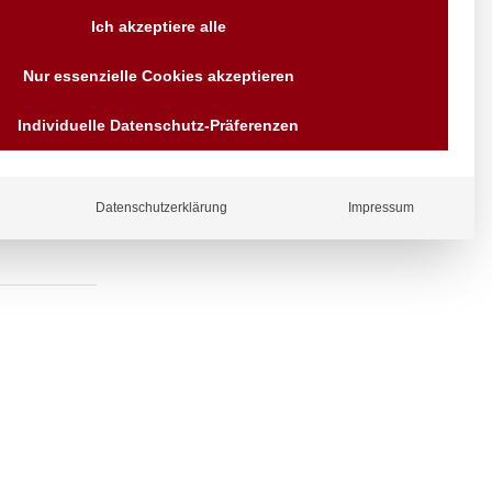
Versand AT & DE weitere auf
Ich akzeptiere alle
Anfragen
Wir sind seit über 40 Jahren
Nur essenzielle Cookies akzeptieren
für Sie da
 Wandhalter
Bezahlen Sie mit
Individuelle Datenschutz-Präferenzen
Vorrauskasse Paypal,
Kreditkarte, Direkt
Banküberweisung, Sofort,
EPS oder GiroPay
Datenschutzerklärung
Impressum
ergl
iche