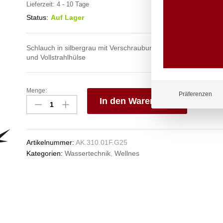
Lieferzeit:
4 - 10 Tage
Status:
Auf Lager
Schlauch in silbergrau mit Verschraubungen aus Edelstahl mit
und Vollstrahlhülse
Menge:
spa
Präferenzen
In den Warenkorb
Kneipp'sche
Garnitur
V
1/2"
e
Ø
n
Artikelnummer:
AK.310.01F.G25
20mm
Kategorien:
Wassertechnik
,
Wellnes
1/2"
ÜM
Anzahl