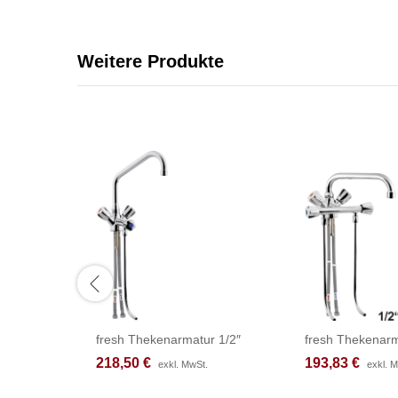
Weitere Produkte
fresh Thekenarmatur 1/2″
fresh Thekenarm
218,50
218,50
€
€
193,83
193,83
€
€
exkl. MwSt.
exkl. MwSt.
exkl. 
exkl. 