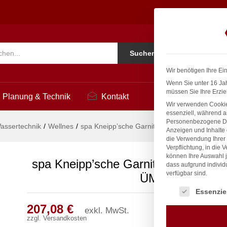
 Ø 20mm 1/2" ÜM
2
Ko
Suchen
i
Wir benötigen Ihre Ei
Wenn Sie unter 16 Jah
müssen Sie Ihre Erzie
Planung & Technik
Kontakt
Wir verwenden Cookie
essenziell, während a
Personenbezogene Date
assertechnik
/
Wellnes
/
spa Kneipp’sche Garnitur 1/2″ Ø 20mm 1/2″
Anzeigen und Inhalte
die Verwendung Ihrer 
Verpflichtung, in die 
können Ihre Auswahl j
spa Kneipp’sche Garnitur 1/2″ Ø 20
dass aufgrund individ
verfügbar sind.
ÜM
Es folgt eine Liste
Essenzie
207,08
€
exkl. MwSt.
zzgl.
Versandkosten