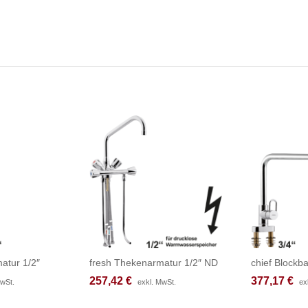
atur 1/2″
fresh Thekenarmatur 1/2″ ND
chief Blockba
257,42
257,42
€
€
377,17
377,17
€
€
MwSt.
MwSt.
exkl. MwSt.
exkl. MwSt.
ex
ex