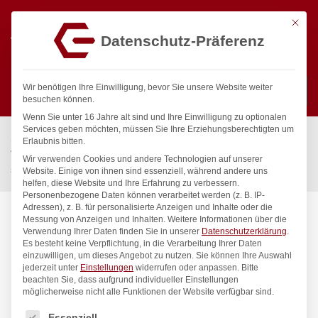
Mit die
Datenschutz-Präferenz
0
Wir benötigen Ihre Einwilligung, bevor Sie unsere Website weiter
besuchen können.
Wenn Sie unter 16 Jahre alt sind und Ihre Einwilligung zu optionalen
Suchen
Services geben möchten, müssen Sie Ihre Erziehungsberechtigten um
Start
/
Gastronomiebedarf & Gastro Geräte für Profis
/
Erlaubnis bitten.
Wassertechnik
/
Wellnes
/
Wir verwenden Cookies und andere Technologien auf unserer
spa Kneipp’sche Garnitur 1/2″ Ø 20mm 1/2″ ÜM
Website. Einige von ihnen sind essenziell, während andere uns
helfen, diese Website und Ihre Erfahrung zu verbessern.
Personenbezogene Daten können verarbeitet werden (z. B. IP-
Adressen), z. B. für personalisierte Anzeigen und Inhalte oder die
Messung von Anzeigen und Inhalten.
Weitere Informationen über die
Verwendung Ihrer Daten finden Sie in unserer
Datenschutzerklärung
.
Es besteht keine Verpflichtung, in die Verarbeitung Ihrer Daten
einzuwilligen, um dieses Angebot zu nutzen.
Sie können Ihre Auswahl
jederzeit unter
Einstellungen
widerrufen oder anpassen.
Bitte
beachten Sie, dass aufgrund individueller Einstellungen
möglicherweise nicht alle Funktionen der Website verfügbar sind.
Es folgt eine Liste der Service-Gruppen, für die eine Einwilligung
Essenziell