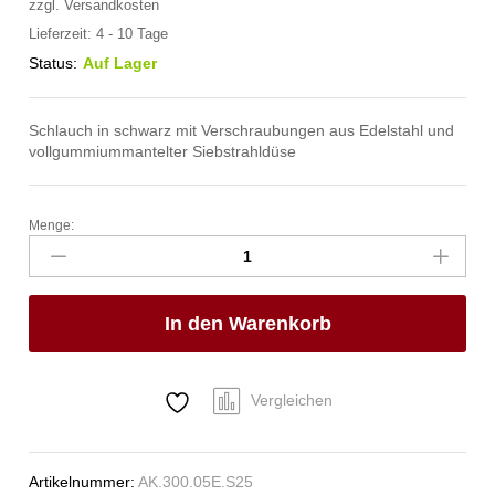
zzgl.
Versandkosten
Lieferzeit:
4 - 10 Tage
Status:
Auf Lager
Schlauch in schwarz mit Verschraubungen aus Edelstahl und
vollgummiummantelter Siebstrahldüse
Menge:
spa
Kneipp'sche
Garnitur
1/2"
In den Warenkorb
Ø
20mm
1/2"
ÜM
Vergleichen
Anzahl
Artikelnummer:
AK.300.05E.S25