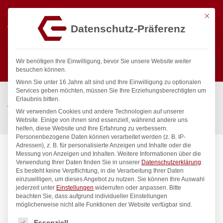
Mit die
Datenschutz-Präferenz
0
Wir benötigen Ihre Einwilligung, bevor Sie unsere Website weiter
besuchen können.
Wenn Sie unter 16 Jahre alt sind und Ihre Einwilligung zu optionalen
Suchen
Services geben möchten, müssen Sie Ihre Erziehungsberechtigten um
Start
/
Gastronomiebedarf & Gastro Geräte für Profis
/
Erlaubnis bitten.
Wassertechnik
/
Wellnes
/
Wir verwenden Cookies und andere Technologien auf unserer
spa Kneipp’sche Garnitur 1/2″ Ø 20mm 3/4″ ÜM 1,00 m
Website. Einige von ihnen sind essenziell, während andere uns
helfen, diese Website und Ihre Erfahrung zu verbessern.
Personenbezogene Daten können verarbeitet werden (z. B. IP-
Adressen), z. B. für personalisierte Anzeigen und Inhalte oder die
Messung von Anzeigen und Inhalten.
Weitere Informationen über die
Verwendung Ihrer Daten finden Sie in unserer
Datenschutzerklärung
.
Es besteht keine Verpflichtung, in die Verarbeitung Ihrer Daten
einzuwilligen, um dieses Angebot zu nutzen.
Sie können Ihre Auswahl
jederzeit unter
Einstellungen
widerrufen oder anpassen.
Bitte
beachten Sie, dass aufgrund individueller Einstellungen
möglicherweise nicht alle Funktionen der Website verfügbar sind.
Es folgt eine Liste der Service-Gruppen, für die eine Einwilligung
Essenziell