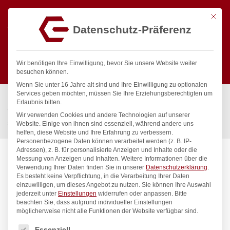
Mit die
Datenschutz-Präferenz
0
Wir benötigen Ihre Einwilligung, bevor Sie unsere Website weiter
besuchen können.
Wenn Sie unter 16 Jahre alt sind und Ihre Einwilligung zu optionalen
Suchen
Services geben möchten, müssen Sie Ihre Erziehungsberechtigten um
Start
/
Gastronomiebedarf & Gastro Geräte für Profis
/
Erlaubnis bitten.
Wassertechnik
/
Wellnes
/
Wir verwenden Cookies und andere Technologien auf unserer
spa Kneipp’sche Garnitur 1/2″ Ø 20mm 3/4″ ÜM
Website. Einige von ihnen sind essenziell, während andere uns
helfen, diese Website und Ihre Erfahrung zu verbessern.
Personenbezogene Daten können verarbeitet werden (z. B. IP-
Adressen), z. B. für personalisierte Anzeigen und Inhalte oder die
Messung von Anzeigen und Inhalten.
Weitere Informationen über die
Verwendung Ihrer Daten finden Sie in unserer
Datenschutzerklärung
.
Es besteht keine Verpflichtung, in die Verarbeitung Ihrer Daten
einzuwilligen, um dieses Angebot zu nutzen.
Sie können Ihre Auswahl
jederzeit unter
Einstellungen
widerrufen oder anpassen.
Bitte
beachten Sie, dass aufgrund individueller Einstellungen
möglicherweise nicht alle Funktionen der Website verfügbar sind.
Es folgt eine Liste der Service-Gruppen, für die eine Einwilligung
Essenziell