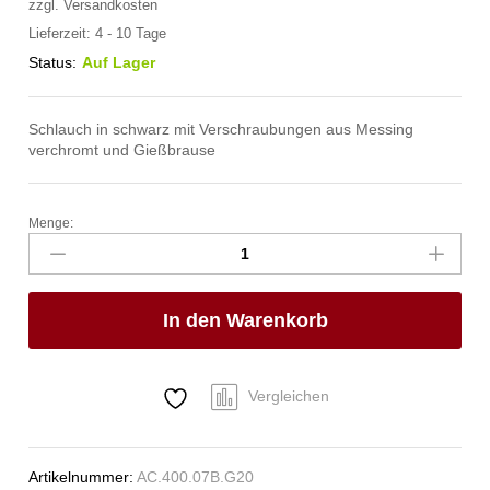
zzgl.
Versandkosten
Lieferzeit:
4 - 10 Tage
Status:
Auf Lager
Schlauch in schwarz mit Verschraubungen aus Messing
verchromt und Gießbrause
Menge:
spa
Kneipp'sche
Garnitur
1/2"
In den Warenkorb
Ø
20mm
3/4"
ÜM
Vergleichen
Anzahl
Artikelnummer:
AC.400.07B.G20