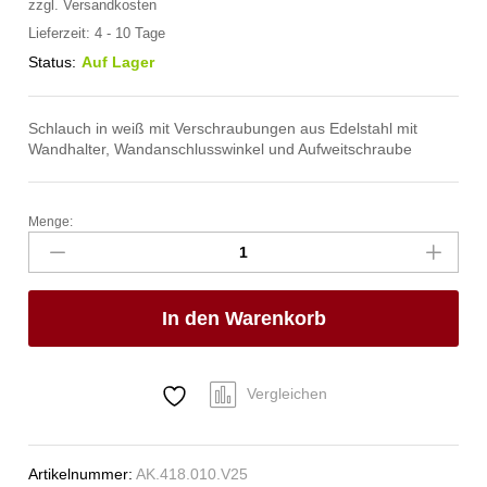
zzgl.
Versandkosten
Lieferzeit:
4 - 10 Tage
Status:
Auf Lager
Schlauch in weiß mit Verschraubungen aus Edelstahl mit
Wandhalter, Wandanschlusswinkel und Aufweitschraube
Menge:
spa
Kneipp'sche
Garnitur
1/2"
In den Warenkorb
Ø
20mm
3/4"
ÜM
Vergleichen
Anzahl
Artikelnummer:
AK.418.010.V25