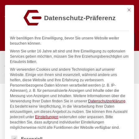
Mit die
Datenschutz-Präferenz
0
Wir benötigen Ihre Einwilligung, bevor Sie unsere Website weiter
besuchen können.
Wenn Sie unter 16 Jahre alt sind und Ihre Einwilligung zu optionalen
Suchen
Services geben möchten, müssen Sie Ihre Erziehungsberechtigten um
Start
/
Gastronomiebedarf & Gastro Geräte für Profis
/
Erlaubnis bitten.
Wassertechnik
/
Wellnes
/
Wir verwenden Cookies und andere Technologien auf unserer
spa Kneipp’sche Garnitur 1/2″ Ø 20mm 3/4″ ÜM
Website. Einige von ihnen sind essenziell, während andere uns
helfen, diese Website und Ihre Erfahrung zu verbessern.
Personenbezogene Daten können verarbeitet werden (z. B. IP-
Adressen), z. B. für personalisierte Anzeigen und Inhalte oder die
Messung von Anzeigen und Inhalten.
Weitere Informationen über die
Verwendung Ihrer Daten finden Sie in unserer
Datenschutzerklärung
.
Es besteht keine Verpflichtung, in die Verarbeitung Ihrer Daten
einzuwilligen, um dieses Angebot zu nutzen.
Sie können Ihre Auswahl
jederzeit unter
Einstellungen
widerrufen oder anpassen.
Bitte
beachten Sie, dass aufgrund individueller Einstellungen
möglicherweise nicht alle Funktionen der Website verfügbar sind.
Es folgt eine Liste der Service-Gruppen, für die eine Einwilligung
Essenziell