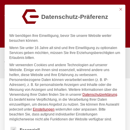
Mit die
Datenschutz-Präferenz
0
Wir benötigen Ihre Einwilligung, bevor Sie unsere Website weiter
besuchen können.
Wenn Sie unter 16 Jahre alt sind und Ihre Einwilligung zu optionalen
Suchen
Services geben möchten, müssen Sie Ihre Erziehungsberechtigten um
Start
/
Gastronomiebedarf & Gastro Geräte für Profis
/
Erlaubnis bitten.
Wassertechnik
/
Wellnes
/
Wir verwenden Cookies und andere Technologien auf unserer
spa Kneipp’sche Garnitur 1/2″ Ø 20mm mit Schnellkupplung
Website. Einige von ihnen sind essenziell, während andere uns
helfen, diese Website und Ihre Erfahrung zu verbessern.
Personenbezogene Daten können verarbeitet werden (z. B. IP-
Adressen), z. B. für personalisierte Anzeigen und Inhalte oder die
Messung von Anzeigen und Inhalten.
Weitere Informationen über die
Verwendung Ihrer Daten finden Sie in unserer
Datenschutzerklärung
.
Es besteht keine Verpflichtung, in die Verarbeitung Ihrer Daten
einzuwilligen, um dieses Angebot zu nutzen.
Sie können Ihre Auswahl
jederzeit unter
Einstellungen
widerrufen oder anpassen.
Bitte
beachten Sie, dass aufgrund individueller Einstellungen
möglicherweise nicht alle Funktionen der Website verfügbar sind.
Es folgt eine Liste der Service-Gruppen, für die eine Einwilligung
Essenziell