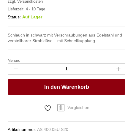
zzgl.
Versandkosten
Lieferzeit:
4 - 10 Tage
Status:
Auf Lager
Schlauch in schwarz mit Verschraubungen aus Edelstahl und
verstellbarer Strahldüse – mit Schnellkupplung
Menge:
spa
Kneipp'sche
Garnitur
1/2"
In den Warenkorb
Ø
20mm
mit
Schnellkupplung
Vergleichen
Anzahl
Artikelnummer:
AS.400.05U.S20