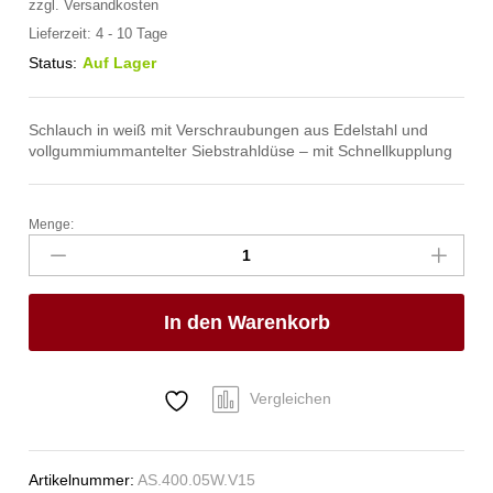
zzgl.
Versandkosten
Lieferzeit:
4 - 10 Tage
Status:
Auf Lager
Schlauch in weiß mit Verschraubungen aus Edelstahl und
vollgummiummantelter Siebstrahldüse – mit Schnellkupplung
Menge:
spa
Kneipp'sche
Garnitur
1/2"
In den Warenkorb
Ø
20mm
mit
Schnellkupplung
Vergleichen
Anzahl
Artikelnummer:
AS.400.05W.V15