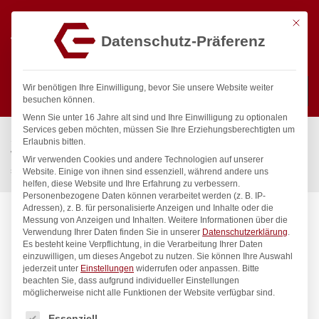
Mit die
Datenschutz-Präferenz
0
Wir benötigen Ihre Einwilligung, bevor Sie unsere Website weiter
besuchen können.
Wenn Sie unter 16 Jahre alt sind und Ihre Einwilligung zu optionalen
Suchen
Services geben möchten, müssen Sie Ihre Erziehungsberechtigten um
Start
/
Gastronomiebedarf & Gastro Geräte für Profis
/
Erlaubnis bitten.
Wassertechnik
/
Wellnes
/
Wir verwenden Cookies und andere Technologien auf unserer
spa Kneipp’sche Garnitur 1/2″ Ø 20mm mit Schnellkupplung
Website. Einige von ihnen sind essenziell, während andere uns
helfen, diese Website und Ihre Erfahrung zu verbessern.
Personenbezogene Daten können verarbeitet werden (z. B. IP-
Adressen), z. B. für personalisierte Anzeigen und Inhalte oder die
Messung von Anzeigen und Inhalten.
Weitere Informationen über die
Verwendung Ihrer Daten finden Sie in unserer
Datenschutzerklärung
.
Es besteht keine Verpflichtung, in die Verarbeitung Ihrer Daten
einzuwilligen, um dieses Angebot zu nutzen.
Sie können Ihre Auswahl
jederzeit unter
Einstellungen
widerrufen oder anpassen.
Bitte
beachten Sie, dass aufgrund individueller Einstellungen
möglicherweise nicht alle Funktionen der Website verfügbar sind.
Es folgt eine Liste der Service-Gruppen, für die eine Einwilligung
Essenziell