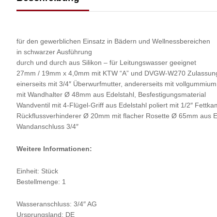
für den gewerblichen Einsatz in Bädern und Wellnessbereichen
in schwarzer Ausführung
durch und durch aus Silikon – für Leitungswasser geeignet
27mm / 19mm x 4,0mm mit KTW “A” und DVGW-W270 Zulassung S
einerseits mit 3/4″ Überwurfmutter, andererseits mit vollgummiu
mit Wandhalter Ø 48mm aus Edelstahl, Besfestigungsmaterial
Wandventil mit 4-Flügel-Griff aus Edelstahl poliert mit 1/2″ Fe
Rückflussverhinderer Ø 20mm mit flacher Rosette Ø 65mm aus E
Wandanschluss 3/4″
Weitere Informationen:
Einheit: Stück
Bestellmenge: 1
Wasseranschluss: 3/4″ AG
Ursprungsland: DE