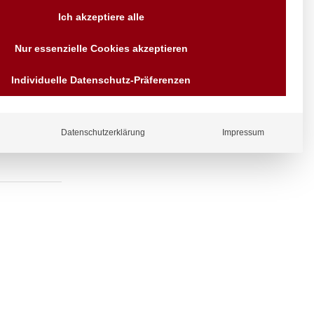
Versand AT & DE weitere auf
Ich akzeptiere alle
Anfragen
Wir sind seit über 40 Jahren
Nur essenzielle Cookies akzeptieren
für Sie da
andhalter,
Bezahlen Sie mit
Individuelle Datenschutz-Präferenzen
Vorrauskasse Paypal,
Kreditkarte, Direkt
Banküberweisung, Sofort,
EPS oder GiroPay
Datenschutzerklärung
Impressum
ergl
iche