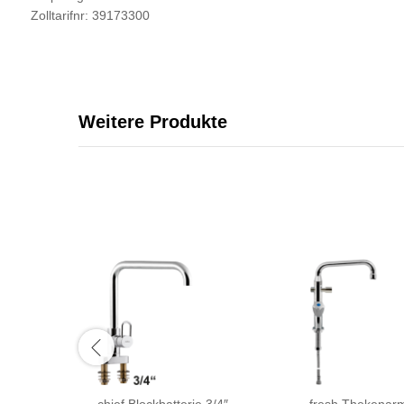
Zolltarifnr: 39173300
Weitere Produkte
chief Blockbatterie 3/4″
fresh Thekenarm