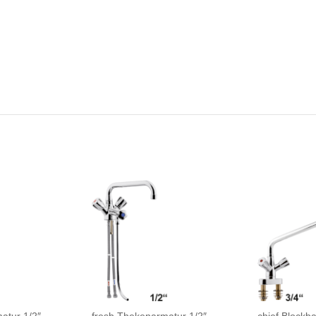
atur 1/2″
fresh Thekenarmatur 1/2″
chief Blockba