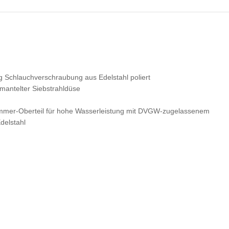
chlauchverschraubung aus Edelstahl poliert
mmantelter Siebstrahldüse
ttkammer-Oberteil für hohe Wasserleistung mit DVGW-zugelassenem
delstahl