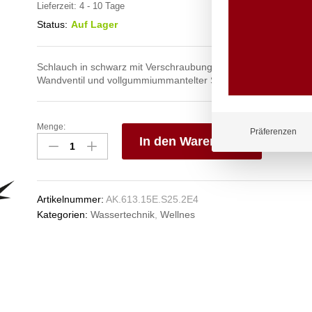
Lieferzeit:
4 - 10 Tage
Status:
Auf Lager
Schlauch in schwarz mit Verschraubungen aus Edelstahl mit W
Wandventil und vollgummiummantelter Siebstrahldüse
Menge:
spa
Präferenzen
In den Warenkorb
Kneipp'sche
Garnitur
V
3/4"
e
Ø
n
Artikelnummer:
AK.613.15E.S25.2E4
27mm
Kategorien:
Wassertechnik
,
Wellnes
3/4"
ÜM
Anzahl