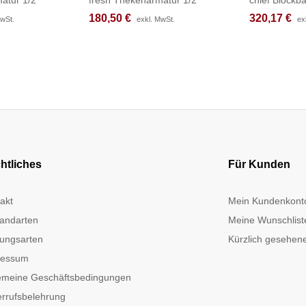
180,50
180,50
€
€
320,17
320,17
€
€
MwSt.
MwSt.
exkl. MwSt.
exkl. MwSt.
ex
ex
htliches
Für Kunden
akt
Mein Kundenkont
andarten
Meine Wunschlist
ungsarten
Kürzlich gesehene
ressum
emeine Geschäftsbedingungen
rrufsbelehrung