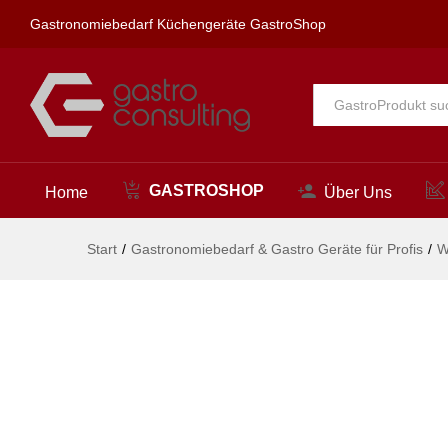
spa Kneipp'sche Garnitur 3/4"
Gastronomiebedarf Küchengeräte GastroShop
Beschreibung
Alle
GASTROSHOP
Home
Über Uns
Start
/
Gastronomiebedarf & Gastro Geräte für Profis
/
W