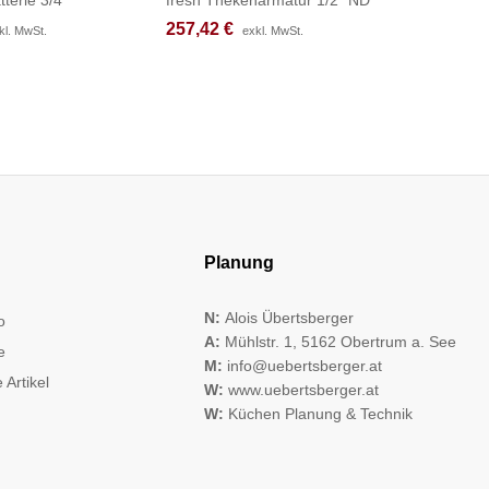
257,42
257,42
€
€
201,42
201,42
kl. MwSt.
kl. MwSt.
exkl. MwSt.
exkl. MwSt.
Planung
N:
Alois Übertsberger
o
A:
Mühlstr. 1, 5162 Obertrum a. See
e
M:
info@uebertsberger.at
 Artikel
W:
www.uebertsberger.at
W:
Küchen Planung & Technik