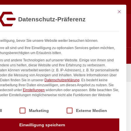
74,33
€
In den Warenkorb
exkl. MwSt.
Mit diese
Datenschutz-Präferenz
ntakt
Anmelden
nfo@gastro-consulting.at
Registrieren
0
nwilligung, bevor Sie unsere Website weiter besuchen können.
re alt sind und Ihre Einwilligung zu optionalen Services geben möchten,
hungsberechtigten um Erlaubnis bitten.
s und andere Technologien auf unserer Website. Einige von ihnen sind
ndere uns helfen, diese Website und Ihre Erfahrung zu verbessern.
n können verarbeitet werden (z. B. IP-Adressen), z. B. für personalisierte
 ÜM
 oder die Messung von Anzeigen und Inhalten.
Weitere Informationen über
Daten finden Sie in unserer
Datenschutzerklärung
.
Es besteht keine
Verarbeitung Ihrer Daten einzuwilligen, um dieses Angebot zu nutzen.
Sie
ederzeit unter
Einstellungen
widerrufen oder anpassen.
Bitte beachten Sie,
mm 3/4″
ueller Einstellungen möglicherweise nicht alle Funktionen der Website
 der Service-Gruppen, für die eine Einwilligung erteilt werden kann. Di
ll
Marketing
Externe Medien
inkl. / exkl. MwSt.
Einwilligung speichern