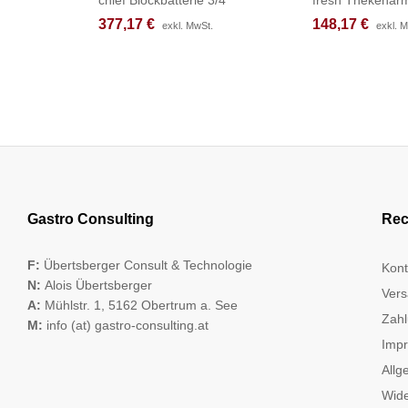
377,17
377,17
€
€
148,17
148,17
€
€
exkl. MwSt.
exkl. MwSt.
exkl. 
exkl. 
Gastro Consulting
Rec
F:
Übertsberger Consult & Technologie
Kont
N:
Alois Übertsberger
Vers
A:
Mühlstr. 1, 5162 Obertrum a. See
Zahl
M:
info (at) gastro-consulting.at
Imp
Allg
Wide