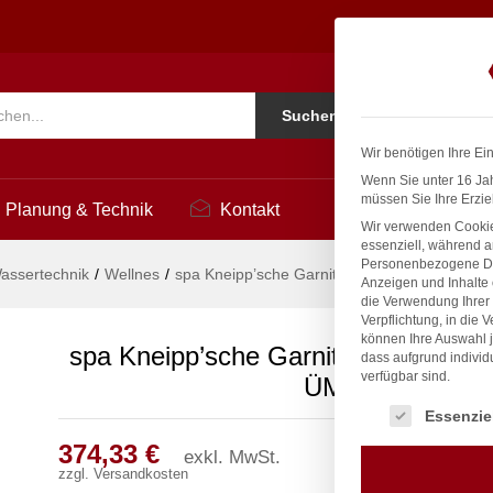
 Ø 27mm 3/4" ÜM
3
Ko
Suchen
i
Wir benötigen Ihre Ei
Wenn Sie unter 16 Jah
müssen Sie Ihre Erzie
Planung & Technik
Kontakt
Wir verwenden Cookie
essenziell, während a
Personenbezogene Date
assertechnik
/
Wellnes
/
spa Kneipp’sche Garnitur 3/4″ Ø 27mm 3/4″
Anzeigen und Inhalte
die Verwendung Ihrer 
Verpflichtung, in die 
können Ihre Auswahl j
spa Kneipp’sche Garnitur 3/4″ Ø 27
dass aufgrund individ
verfügbar sind.
ÜM
Es folgt eine Liste
Essenzie
374,33
€
exkl. MwSt.
zzgl.
Versandkosten