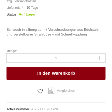
zzgl.
Versandkosten
Lieferzeit:
4 - 10 Tage
Status:
Auf Lager
Schlauch in silbergrau mit Verschraubungen aus Edelstahl
und verstellbarer Strahldüse – mit Schnellkupplung
Menge:
spa
Kneipp'sche
Garnitur
3/4"
In den Warenkorb
Ø
27mm
mit
Schnellkupplung
Vergleichen
Anzahl
Artikelnummer:
AS.600.15U.G20