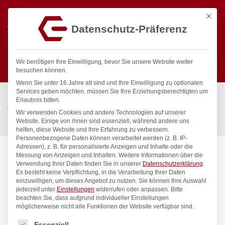
Mit die
Datenschutz-Präferenz
0
Wir benötigen Ihre Einwilligung, bevor Sie unsere Website weiter
besuchen können.
Wenn Sie unter 16 Jahre alt sind und Ihre Einwilligung zu optionalen
Suchen
Services geben möchten, müssen Sie Ihre Erziehungsberechtigten um
Start
/
Gastronomiebedarf & Gastro Geräte für Profis
/
Erlaubnis bitten.
Wassertechnik
/
Wellnes
/
Wir verwenden Cookies und andere Technologien auf unserer
spa Kneipp’sche Garnitur 3/4″ Ø 27mm mit Schnellkupplung
Website. Einige von ihnen sind essenziell, während andere uns
helfen, diese Website und Ihre Erfahrung zu verbessern.
Personenbezogene Daten können verarbeitet werden (z. B. IP-
Adressen), z. B. für personalisierte Anzeigen und Inhalte oder die
Messung von Anzeigen und Inhalten.
Weitere Informationen über die
Verwendung Ihrer Daten finden Sie in unserer
Datenschutzerklärung
.
Es besteht keine Verpflichtung, in die Verarbeitung Ihrer Daten
einzuwilligen, um dieses Angebot zu nutzen.
Sie können Ihre Auswahl
jederzeit unter
Einstellungen
widerrufen oder anpassen.
Bitte
beachten Sie, dass aufgrund individueller Einstellungen
möglicherweise nicht alle Funktionen der Website verfügbar sind.
Es folgt eine Liste der Service-Gruppen, für die eine Einwilligung
Essenziell