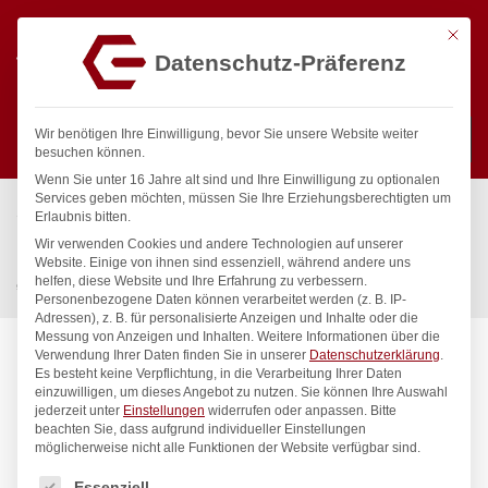
Mit die
Datenschutz-Präferenz
0
Wir benötigen Ihre Einwilligung, bevor Sie unsere Website weiter
besuchen können.
Wenn Sie unter 16 Jahre alt sind und Ihre Einwilligung zu optionalen
Suchen
Services geben möchten, müssen Sie Ihre Erziehungsberechtigten um
Start
/
Gastronomiebedarf & Gastro Geräte für Profis
/
Erlaubnis bitten.
Küchenartikel
/
Töpfe & Pfannen
/
Wir verwenden Cookies und andere Technologien auf unserer
Bratentopf – ohne Deckel, HENDI, Kitchen Line, 1,5L,
Website. Einige von ihnen sind essenziell, während andere uns
helfen, diese Website und Ihre Erfahrung zu verbessern.
⌀160x(H)75mm
Personenbezogene Daten können verarbeitet werden (z. B. IP-
Adressen), z. B. für personalisierte Anzeigen und Inhalte oder die
Messung von Anzeigen und Inhalten.
Weitere Informationen über die
Verwendung Ihrer Daten finden Sie in unserer
Datenschutzerklärung
.
Es besteht keine Verpflichtung, in die Verarbeitung Ihrer Daten
einzuwilligen, um dieses Angebot zu nutzen.
Sie können Ihre Auswahl
jederzeit unter
Einstellungen
widerrufen oder anpassen.
Bitte
beachten Sie, dass aufgrund individueller Einstellungen
möglicherweise nicht alle Funktionen der Website verfügbar sind.
Es folgt eine Liste der Service-Gruppen, für die eine Einwilligung
Essenziell