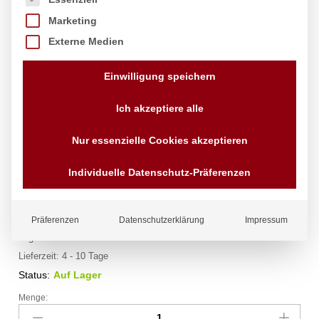
Marketing
Externe Medien
Einwilligung speichern
Ich akzeptiere alle
Nur essenzielle Cookies akzeptieren
Bratentopf – ohne Deckel, HENDI,
Kitchen Line, 1,5L, ⌀160x(H)75mm
Individuelle Datenschutz-Präferenzen
Marke:
Hendi
12,14
€
Präferenzen
Datenschutzerklärung
Impressum
exkl. MwSt.
zzgl.
Versandkosten
Lieferzeit:
4 - 10 Tage
Status:
Auf Lager
Menge:
Bratentopf
-