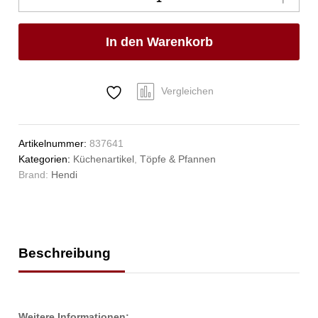
ohne
Deckel,
In den Warenkorb
HENDI,
Kitchen
Line,
1,5L,
Vergleichen
⌀160x(H)75mm
Anzahl
Artikelnummer:
837641
Kategorien:
Küchenartikel
,
Töpfe & Pfannen
Brand:
Hendi
Beschreibung
Weitere Informationen: