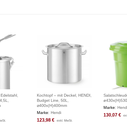
Edelstahl,
Kochtopf – mit Deckel, HENDI,
Salatschleud
4,5L,
Budget Line, 50L,
ø430x(H)5
m
⌀400x(H)400mm
Marke:
Hend
Marke:
Hendi
130,07
130,07
€
€
ex
ex
123,98
123,98
€
€
MwSt.
MwSt.
exkl. MwSt.
exkl. MwSt.