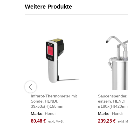
Weitere Produkte
Infrarot-Thermometer mit
Saucenspender, 
Sonde, HENDI,
einzeln, HENDI, 
39x53x(H)158mm
ø180x(H)420m
Marke:
Hendi
Marke:
Hendi
80,48
80,48
€
€
239,25
239,25
€
€
exkl. MwSt.
exkl. MwSt.
exkl. 
exkl. 