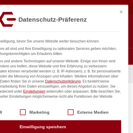
58,78
€
In den Warenkorb
exkl. MwSt.
Mit diese
Datenschutz-Präferenz
ntakt
Anmelden
nfo@gastro-consulting.at
Registrieren
0
nwilligung, bevor Sie unsere Website weiter besuchen können.
re alt sind und Ihre Einwilligung zu optionalen Services geben möchten,
hungsberechtigten um Erlaubnis bitten.
s und andere Technologien auf unserer Website. Einige von ihnen sind
ndere uns helfen, diese Website und Ihre Erfahrung zu verbessern.
n können verarbeitet werden (z. B. IP-Adressen), z. B. für personalisierte
I, Untergestell, 500x400x(H)750mm
 oder die Messung von Anzeigen und Inhalten.
Weitere Informationen über
Daten finden Sie in unserer
Datenschutzerklärung
.
Es besteht keine
Verarbeitung Ihrer Daten einzuwilligen, um dieses Angebot zu nutzen.
Sie
ederzeit unter
Einstellungen
widerrufen oder anpassen.
Bitte beachten Sie,
DI,
ueller Einstellungen möglicherweise nicht alle Funktionen der Website
mm
 der Service-Gruppen, für die eine Einwilligung erteilt werden kann. Di
ll
Marketing
Externe Medien
inkl. / exkl. MwSt.
Einwilligung speichern