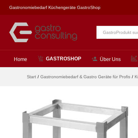
Untergestell für Hackblock, HE
Gastronomiebedarf Küchengeräte GastroShop
Beschreibung
Alle
GASTROSHOP
Home
Über Uns
Start
/
Gastronomiebedarf & Gastro Geräte für Profis
/
K