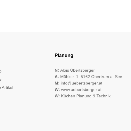
Planung
N:
Alois Übertsberger
o
A:
Mühlstr. 1, 5162 Obertrum a. See
e
M:
info@uebertsberger.at
 Artikel
W:
www.uebertsberger.at
W:
Küchen Planung & Technik