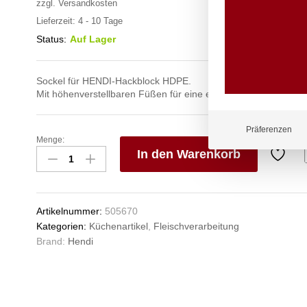
zzgl.
Versandkosten
Lieferzeit:
4 - 10 Tage
Status:
Auf Lager
Sockel für HENDI-Hackblock HDPE.
Mit höhenverstellbaren Füßen für eine ebene Ausrichtung.
Präferenzen
Menge:
Untergestell
In den Warenkorb
für
Hackblock,
V
HENDI,
e
Untergestell,
n
Artikelnummer:
505670
500x400x(H)750mm
Kategorien:
Küchenartikel
,
Fleischverarbeitung
Anzahl
Brand:
Hendi