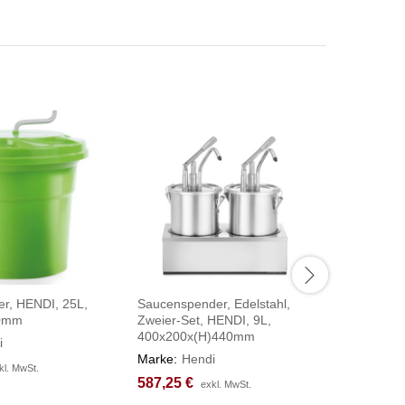
er, HENDI, 25L,
Saucenspender, Edelstahl,
Thermome
30mm
Zweier-Set, HENDI, 9L,
Digitalan
400x200x(H)440mm
HENDI, 
i
Marke:
Hendi
Marke:
H
kl. MwSt.
kl. MwSt.
587,25
587,25
€
€
69,17
69,17
€
€
exkl. MwSt.
exkl. MwSt.