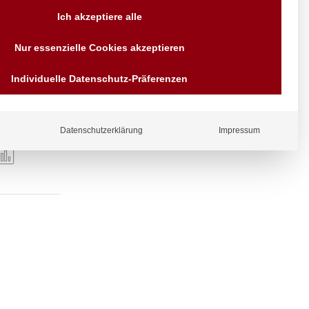
Versand AT & DE weitere auf
Ich akzeptiere alle
Anfragen
Wir sind seit über 40 Jahren
Nur essenzielle Cookies akzeptieren
für Sie da
Bezahlen Sie mit
Individuelle Datenschutz-Präferenzen
Vorrauskasse Paypal,
Kreditkarte, Direkt
Banküberweisung, Sofort,
EPS oder GiroPay
Datenschutzerklärung
Impressum
ergl
iche