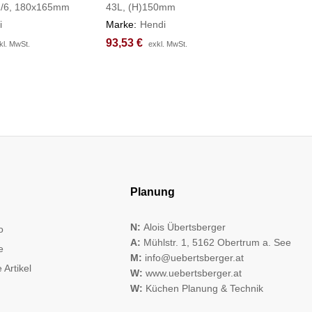
1/6, 180x165mm
43L, (H)150mm
Marke:
H
i
Marke:
Hendi
77,87
77,87
€
€
93,53
93,53
€
€
kl. MwSt.
kl. MwSt.
exkl. MwSt.
exkl. MwSt.
Planung
N:
Alois Übertsberger
o
A:
Mühlstr. 1, 5162 Obertrum a. See
e
M:
info@uebertsberger.at
 Artikel
W:
www.uebertsberger.at
W:
Küchen Planung & Technik