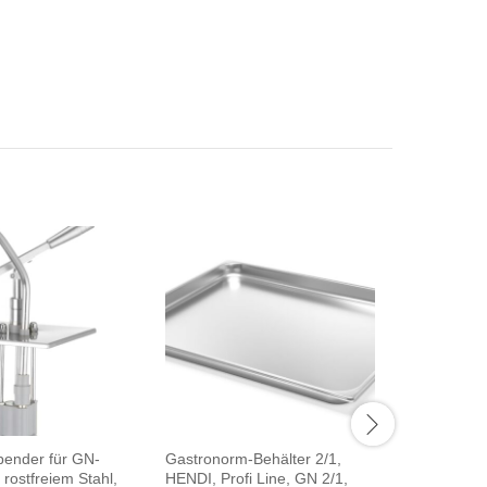
pender für GN-
Gastronorm-Behälter 2/1,
Dosenöffn
 rostfreiem Stahl,
HENDI, Profi Line, GN 2/1,
Line, 25