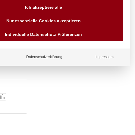
Versand AT & DE weitere auf
Ich akzeptiere alle
Anfragen
Wir sind seit über 40 Jahren
Nur essenzielle Cookies akzeptieren
für Sie da
Bezahlen Sie mit
Individuelle Datenschutz-Präferenzen
AISI 304
Vorrauskasse Paypal,
Kreditkarte, Direkt
Banküberweisung, Sofort,
EPS oder GiroPay
Datenschutzerklärung
Impressum
ergl
iche