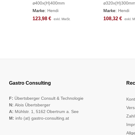
⌀400x(H)400mm
⌀320x(H)300m
Marke:
Hendi
Marke:
Hendi
123,98
123,98
€
€
108,32
108,32
€
€
exkl. MwSt.
exkl. MwSt.
exkl. 
exkl. 
Gastro Consulting
Rec
F:
Übertsberger Consult & Technologie
Kont
N:
Alois Übertsberger
Vers
A:
Mühlstr. 1, 5162 Obertrum a. See
Zahl
M:
info (at) gastro-consulting.at
Imp
Allg