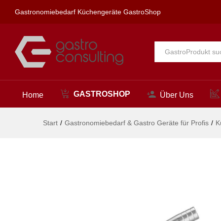
Saucenspender, Edelstahl, ein
Gastronomiebedarf Küchengeräte GastroShop
Beschreibung
Alle
GASTROSHOP
Home
Über Uns
Start
/
Gastronomiebedarf & Gastro Geräte für Profis
/
K