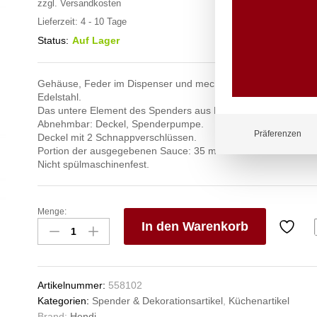
zzgl.
Versandkosten
Lieferzeit:
4 - 10 Tage
Status:
Auf Lager
Gehäuse, Feder im Dispenser und mechanisches System aus 
Edelstahl.
Das untere Element des Spenders aus Polypropylen.
Abnehmbar: Deckel, Spenderpumpe.
Präferenzen
Deckel mit 2 Schnappverschlüssen.
Portion der ausgegebenen Sauce: 35 ml
Nicht spülmaschinenfest.
Menge:
Saucenspender,
In den Warenkorb
Edelstahl,
einzeln,
V
HENDI,
e
4,5L,
n
Artikelnummer:
558102
ø180x(H)420mm
Kategorien:
Spender & Dekorationsartikel
,
Küchenartikel
Anzahl
Brand:
Hendi