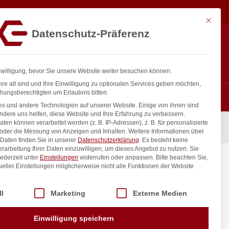
39,25
€
In den Warenkorb
exkl. MwSt.
Mit diese
Datenschutz-Präferenz
ntakt
Anmelden
nfo@gastro-consulting.at
Registrieren
0
nwilligung, bevor Sie unsere Website weiter besuchen können.
re alt sind und Ihre Einwilligung zu optionalen Services geben möchten,
hungsberechtigten um Erlaubnis bitten.
s und andere Technologien auf unserer Website. Einige von ihnen sind
ndere uns helfen, diese Website und Ihre Erfahrung zu verbessern.
n können verarbeitet werden (z. B. IP-Adressen), z. B. für personalisierte
l, einzeln, HENDI, 4,5L, ø180x(H)420mm
 oder die Messung von Anzeigen und Inhalten.
Weitere Informationen über
Daten finden Sie in unserer
Datenschutzerklärung
.
Es besteht keine
Verarbeitung Ihrer Daten einzuwilligen, um dieses Angebot zu nutzen.
Sie
ederzeit unter
Einstellungen
widerrufen oder anpassen.
Bitte beachten Sie,
 HENDI,
ueller Einstellungen möglicherweise nicht alle Funktionen der Website
 der Service-Gruppen, für die eine Einwilligung erteilt werden kann. Di
ll
Marketing
Externe Medien
inkl. / exkl. MwSt.
Einwilligung speichern