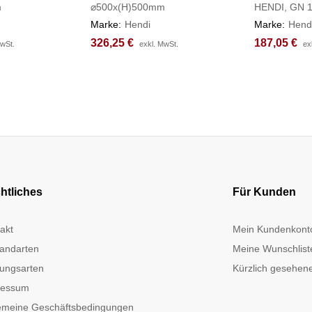
m
⌀500x(H)500mm
HENDI, GN 
Marke:
Hendi
Marke:
Hend
326,25
326,25
€
€
187,05
187,05
€
€
MwSt.
MwSt.
exkl. MwSt.
exkl. MwSt.
ex
ex
htliches
Für Kunden
akt
Mein Kundenkont
andarten
Meine Wunschlist
ungsarten
Kürzlich gesehene
ressum
emeine Geschäftsbedingungen