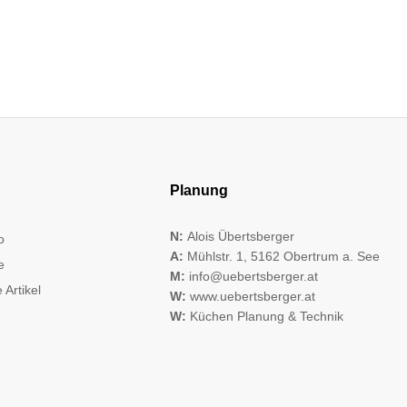
Planung
N:
Alois Übertsberger
o
A:
Mühlstr. 1, 5162 Obertrum a. See
e
M:
info@uebertsberger.at
 Artikel
W:
www.uebertsberger.at
W:
Küchen Planung & Technik