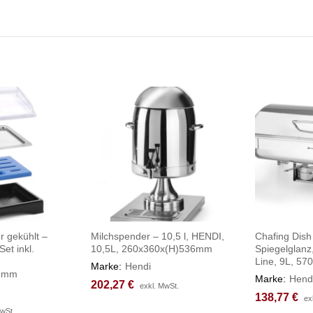
r gekühlt –
Milchspender – 10,5 l, HENDI,
Chafing Dish
et inkl.
10,5L, 260x360x(H)536mm
Spiegelglanz
Line, 9L, 5
Marke:
Hendi
75mm
Marke:
Hend
202,27
202,27
€
€
exkl. MwSt.
exkl. MwSt.
138,77
138,77
€
€
ex
ex
MwSt.
MwSt.