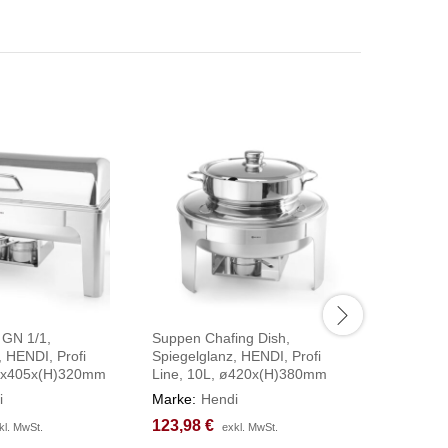
 GN 1/1,
Suppen Chafing Dish,
Chafing D
, HENDI, Profi
Spiegelglanz, HENDI, Profi
Kitchen L
70x405x(H)320mm
Line, 10L, ø420x(H)380mm
585x385
i
Marke:
Hendi
Marke:
H
123,98
123,98
€
€
80,48
80,48
€
€
kl. MwSt.
kl. MwSt.
exkl. MwSt.
exkl. MwSt.