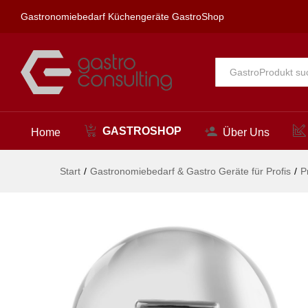
Chafing Dish Rolltop - rund, 
Gastronomiebedarf Küchengeräte GastroShop
Beschreibung
Alle
GASTROSHOP
Home
Über Uns
Start
/
Gastronomiebedarf & Gastro Geräte für Profis
/
P