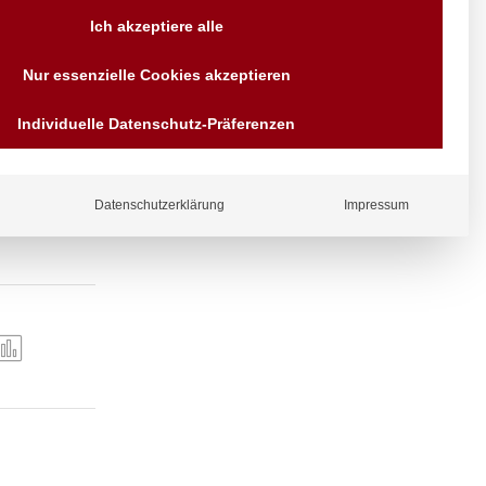
Versand AT & DE weitere auf
Ich akzeptiere alle
Anfragen
Wir sind seit über 40 Jahren
Nur essenzielle Cookies akzeptieren
für Sie da
Bezahlen Sie mit
Individuelle Datenschutz-Präferenzen
Vorrauskasse Paypal,
Kreditkarte, Direkt
Banküberweisung, Sofort,
EPS oder GiroPay
telpfanne ⌀
Datenschutzerklärung
Impressum
ergl
iche