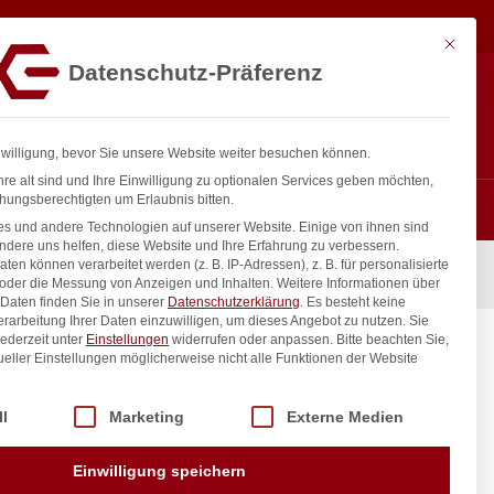
21,37
€
In den Warenkorb
exkl. MwSt.
Mit diese
Datenschutz-Präferenz
ntakt
Anmelden
nfo@gastro-consulting.at
Registrieren
0
nwilligung, bevor Sie unsere Website weiter besuchen können.
re alt sind und Ihre Einwilligung zu optionalen Services geben möchten,
hungsberechtigten um Erlaubnis bitten.
s und andere Technologien auf unserer Website. Einige von ihnen sind
ndere uns helfen, diese Website und Ihre Erfahrung zu verbessern.
n können verarbeitet werden (z. B. IP-Adressen), z. B. für personalisierte
I, 5,6L, 510x540x(H)480mm
 oder die Messung von Anzeigen und Inhalten.
Weitere Informationen über
Daten finden Sie in unserer
Datenschutzerklärung
.
Es besteht keine
Verarbeitung Ihrer Daten einzuwilligen, um dieses Angebot zu nutzen.
Sie
ederzeit unter
Einstellungen
widerrufen oder anpassen.
Bitte beachten Sie,
, 5,6L,
ueller Einstellungen möglicherweise nicht alle Funktionen der Website
 der Service-Gruppen, für die eine Einwilligung erteilt werden kann. Di
ll
Marketing
Externe Medien
inkl. / exkl. MwSt.
Einwilligung speichern