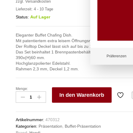
zzgl.
Versandkosten
Lieferzeit:
4 - 10 Tage
Status:
Auf Lager
Eleganter Buffet Chafing Dish.
Mit patentiertem extra leisem Öffnungsmechanismus.
Der Rolltop Deckel lässt sich auf bis zu 180º Grad öffnen.
Das Set beinhaltet 1 Brennpastenbehälter und eine Lebensmit
Präferenzen
390x(H)60 mm.
Hochglanzpolierter Edelstahl.
Rahmen 2,3 mm, Deckel 1,2 mm.
Menge:
Chafing
In den Warenkorb
Dish
Rolltop
V
-
e
rund,
n
Artikelnummer:
470312
HENDI,
Kategorien:
Präsentation
,
Buffet-Präsentation
5,6L,
Brand:
Hendi