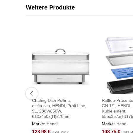
Weitere Produkte
Chafing Dish Pollina,
Rolltop-Präsente
elektrisch, HENDI, Profi Line,
GN 1/1, HENDI, S
9L, 230V/850W,
Kühlelement,
610x450x(H)278mm
555x357x(H)1
Marke:
Hendi
Marke:
Hendi
123,98
123,98
€
€
108,75
108,75
€
€
exkl. MwSt.
exkl. MwSt.
exkl. 
exkl. 