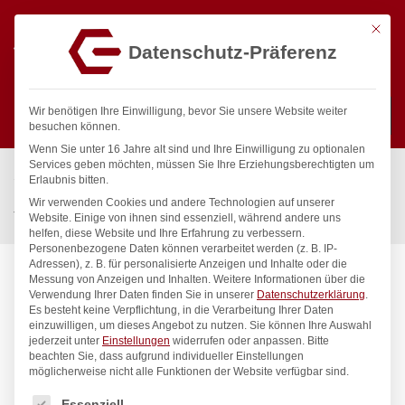
Mit die
Datenschutz-Präferenz
0
Wir benötigen Ihre Einwilligung, bevor Sie unsere Website weiter
besuchen können.
Wenn Sie unter 16 Jahre alt sind und Ihre Einwilligung zu optionalen
Suchen
Services geben möchten, müssen Sie Ihre Erziehungsberechtigten um
Start
/
Gastronomiebedarf & Gastro Geräte für Profis
/
Erlaubnis bitten.
Präsentation
/
Möbel & Absperrungen
/
Wir verwenden Cookies und andere Technologien auf unserer
Transportwagen für Tische, HENDI, 1800x850x(H)990mm
Website. Einige von ihnen sind essenziell, während andere uns
helfen, diese Website und Ihre Erfahrung zu verbessern.
Personenbezogene Daten können verarbeitet werden (z. B. IP-
Adressen), z. B. für personalisierte Anzeigen und Inhalte oder die
Messung von Anzeigen und Inhalten.
Weitere Informationen über die
Verwendung Ihrer Daten finden Sie in unserer
Datenschutzerklärung
.
Es besteht keine Verpflichtung, in die Verarbeitung Ihrer Daten
einzuwilligen, um dieses Angebot zu nutzen.
Sie können Ihre Auswahl
jederzeit unter
Einstellungen
widerrufen oder anpassen.
Bitte
beachten Sie, dass aufgrund individueller Einstellungen
möglicherweise nicht alle Funktionen der Website verfügbar sind.
Es folgt eine Liste der Service-Gruppen, für die eine Einwilligung
Essenziell