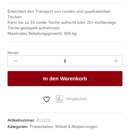
Erleichtert den Transport von runden und quadratischen
Tischen.
Kann bis zu 10 runde Tische aufrecht oder 20+ rechteckige
Tische gestapelt aufnehmen.
Maximales Beladungsgewicht: 500 kg.
Menge:
Transportwagen
für
Tische,
HENDI,
In den Warenkorb
1800x850x(H)990mm
Anzahl
Vergleichen
Artikelnummer:
811221
Kategorien:
Präsentation
,
Möbel & Absperrungen