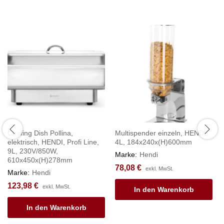
Chafing Dish Pollina,
Multispender einzeln, HENDI,
elektrisch, HENDI, Profi Line,
4L, 184x240x(H)600mm
9L, 230V/850W,
Marke:
Hendi
610x450x(H)278mm
78,08
€
exkl. MwSt.
Marke:
Hendi
123,98
€
exkl. MwSt.
In den Warenkorb
In den Warenkorb