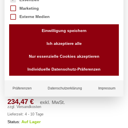
Marketing
Externe Medien
Einwilligung speichern
Ich akzeptiere alle
Nur essenzielle Cookies akzeptieren
Transportwagen für Tische, HENDI,
Individuelle Datenschutz-Präferenzen
1800x850x(H)990mm
Marke:
Hendi
Präferenzen
Datenschutzerklärung
Impressum
234,47
€
exkl. MwSt.
zzgl.
Versandkosten
Lieferzeit:
4 - 10 Tage
Status:
Auf Lager