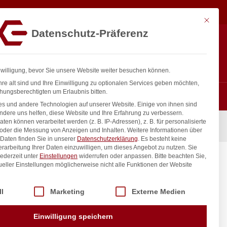
4,57
€
In den Warenkorb
exkl. MwSt.
Mit diese
Datenschutz-Präferenz
ntakt
Anmelden
nfo@gastro-consulting.at
Registrieren
0
nwilligung, bevor Sie unsere Website weiter besuchen können.
re alt sind und Ihre Einwilligung zu optionalen Services geben möchten,
hungsberechtigten um Erlaubnis bitten.
s und andere Technologien auf unserer Website. Einige von ihnen sind
ndere uns helfen, diese Website und Ihre Erfahrung zu verbessern.
n können verarbeitet werden (z. B. IP-Adressen), z. B. für personalisierte
90x(H)45mm
 oder die Messung von Anzeigen und Inhalten.
Weitere Informationen über
Daten finden Sie in unserer
Datenschutzerklärung
.
Es besteht keine
Verarbeitung Ihrer Daten einzuwilligen, um dieses Angebot zu nutzen.
Sie
ederzeit unter
Einstellungen
widerrufen oder anpassen.
Bitte beachten Sie,
H)45mm
ueller Einstellungen möglicherweise nicht alle Funktionen der Website
 der Service-Gruppen, für die eine Einwilligung erteilt werden kann. Di
ll
Marketing
Externe Medien
inkl. / exkl. MwSt.
Einwilligung speichern