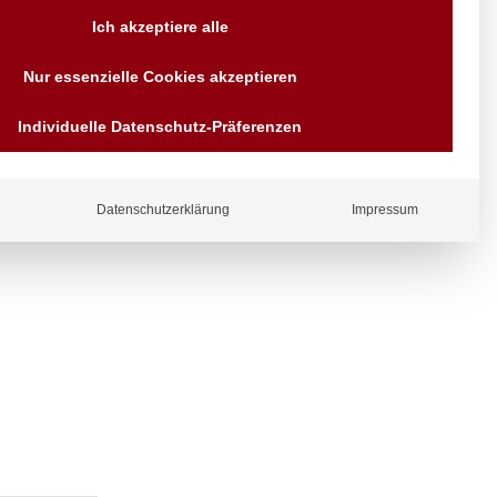
Versand AT & DE weitere auf
Ich akzeptiere alle
Anfragen
Wir sind seit über 40 Jahren
Nur essenzielle Cookies akzeptieren
für Sie da
Bezahlen Sie mit
ergl
Individuelle Datenschutz-Präferenzen
Vorrauskasse Paypal,
iche
Kreditkarte, Direkt
Banküberweisung, Sofort,
EPS oder GiroPay
Datenschutzerklärung
Impressum