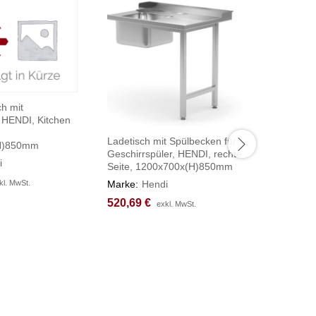
ch mit
 HENDI, Kitchen
Ladetisch mit Spülbecken für
Durchrei
H)850mm
Geschirrspüler, HENDI, rechte
Trennwan
i
Seite, 1200x700x(H)850mm
HENDI, Ki
800x500
Marke:
Hendi
kl. MwSt.
kl. MwSt.
Marke:
H
520,69
520,69
€
€
exkl. MwSt.
exkl. MwSt.
1.239,7
1.239,7