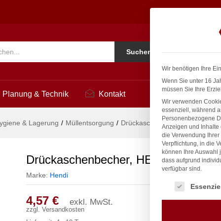
90x(H)45mm
Ko
Suchen
i
Wir benötigen Ihre Ei
Wenn Sie unter 16 Jah
müssen Sie Ihre Erzie
Planung & Technik
Kontakt
Wir verwenden Cookie
essenziell, während a
Personenbezogene Date
ygiene & Lagerung
/
Müllentsorgung
/
Drückaschenbecher, HENDI, ø
Anzeigen und Inhalte
die Verwendung Ihrer 
Verpflichtung, in die 
können Ihre Auswahl j
Drückaschenbecher, HENDI, ø90x(
dass aufgrund individ
verfügbar sind.
Marke:
Hendi
Es folgt eine Liste
Essenzie
4,57
€
exkl. MwSt.
zzgl.
Versandkosten