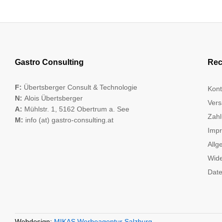
Gastro Consulting
Rec
F:
Übertsberger Consult & Technologie
Kont
N:
Alois Übertsberger
Vers
A:
Mühlstr. 1, 5162 Obertrum a. See
Zahl
M:
info (at) gastro-consulting.at
Imp
Allg
Wide
Date
Webdesign:
MIKAS Werbeagentur Salzburg