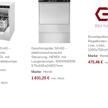
Einzelspültis
Regalboden,
Line, Links,
40×40 –
Geschirrspüler 50×50 –
1000x700x(
sche
elektromechanische
Marke:
Hend
I, mit
Steuerung, HENDI, mit
ittelpumpe,
Laugenpumpe, 400V/6600W,
475,46
475,46
€
€
ex
ex
576x645x(H)837mm
05mm
Marke:
Hendi
1.631,25
1.631,25
€
€
exkl. MwSt.
exkl. MwSt.
. MwSt.
. MwSt.