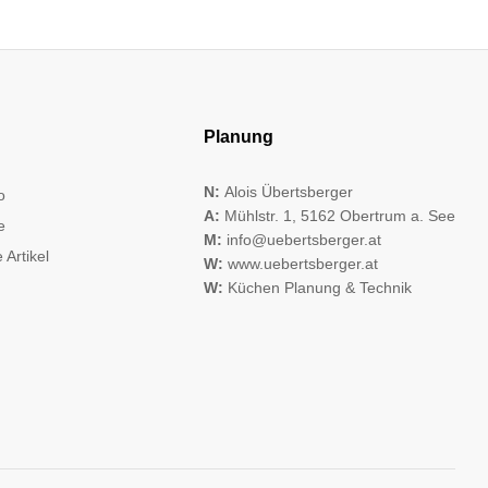
Planung
N:
Alois Übertsberger
o
A:
Mühlstr. 1, 5162 Obertrum a. See
e
M:
info@uebertsberger.at
 Artikel
W:
www.uebertsberger.at
W:
Küchen Planung & Technik