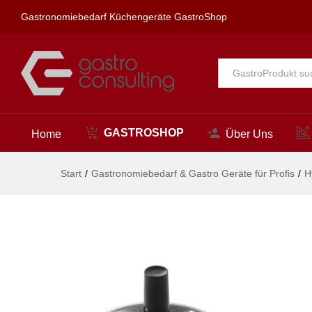
Drückaschenbecher, HENDI, ø
Gastronomiebedarf Küchengeräte GastroShop
Beschreibung
Alle
GASTROSHOP
Home
Über Uns
Start
/
Gastronomiebedarf & Gastro Geräte für Profis
/
H