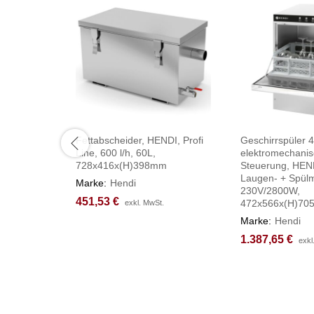
Fettabscheider, HENDI, Profi
Geschirrspüler 
Line, 600 l/h, 60L,
elektromechani
728x416x(H)398mm
Steuerung, HEND
Laugen- + Spülm
Marke:
Hendi
230V/2800W,
451,53
451,53
€
€
472x566x(H)7
exkl. MwSt.
exkl. MwSt.
Marke:
Hendi
1.387,65
1.387,65
€
€
exkl
exkl