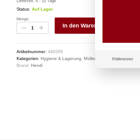
Lieferzeit:
4 - 10 Tage
Status:
Auf Lager
Menge:
Drückaschenbecher,
In den Warenkorb
HENDI,
ø90x(H)45mm
V
Anzahl
e
n
Artikelnummer:
440209
Kategorien:
Hygiene & Lagerung
,
Müllentsorgung
Präferenzen
Brand:
Hendi