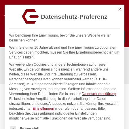
Mit die
Datenschutz-Präferenz
0
Wir benötigen Ihre Einwilligung, bevor Sie unsere Website weiter
besuchen können.
Wenn Sie unter 16 Jahre alt sind und Ihre Einwilligung zu optionalen
Suchen
Services geben möchten, müssen Sie Ihre Erziehungsberechtigten um
Start
/
Gastronomiebedarf & Gastro Geräte für Profis
/
Erlaubnis bitten.
Hygiene & Lagerung
/
Möbel
/
Wir verwenden Cookies und andere Technologien auf unserer
Durchreicheschrank mit Trennwand und Schiebetüren, HENDI,
Website. Einige von ihnen sind essenziell, während andere uns
helfen, diese Website und Ihre Erfahrung zu verbessern.
Kitchen Line, 800x500x(H)1800mm
Personenbezogene Daten können verarbeitet werden (z. B. IP-
Adressen), z. B. für personalisierte Anzeigen und Inhalte oder die
Messung von Anzeigen und Inhalten.
Weitere Informationen über die
Verwendung Ihrer Daten finden Sie in unserer
Datenschutzerklärung
.
Es besteht keine Verpflichtung, in die Verarbeitung Ihrer Daten
einzuwilligen, um dieses Angebot zu nutzen.
Sie können Ihre Auswahl
jederzeit unter
Einstellungen
widerrufen oder anpassen.
Bitte
beachten Sie, dass aufgrund individueller Einstellungen
möglicherweise nicht alle Funktionen der Website verfügbar sind.
Es folgt eine Liste der Service-Gruppen, für die eine Einwilligung
Essenziell