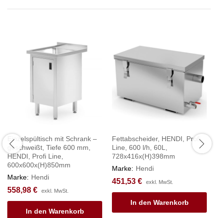
Einzelspültisch mit Schrank –
Fettabscheider, HENDI, Profi
geschweißt, Tiefe 600 mm,
Line, 600 l/h, 60L,
HENDI, Profi Line,
728x416x(H)398mm
600x600x(H)850mm
Marke:
Hendi
Marke:
Hendi
451,53
€
exkl. MwSt.
558,98
€
exkl. MwSt.
In den Warenkorb
In den Warenkorb