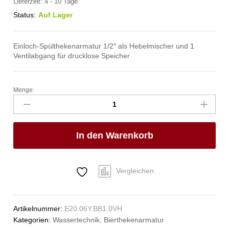
Lieferzeit:
4 - 10 Tage
Status:
Auf Lager
Einloch-Spülthekenarmatur 1/2″ als Hebelmischer und 1
Ventilabgang für drucklose Speicher
Menge:
fresh
Thekenarmatur
1/2"
ND
In den Warenkorb
Anzahl
Vergleichen
Artikelnummer:
E20.06Y.BB1.0VH
Kategorien:
Wassertechnik
,
Bierthekenarmatur