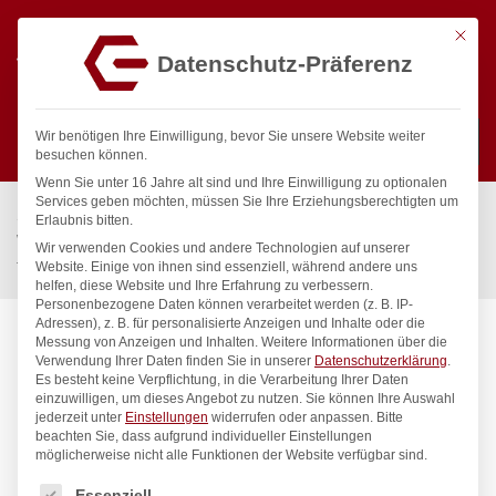
Mit die
Datenschutz-Präferenz
0
Wir benötigen Ihre Einwilligung, bevor Sie unsere Website weiter
besuchen können.
Wenn Sie unter 16 Jahre alt sind und Ihre Einwilligung zu optionalen
Suchen
Services geben möchten, müssen Sie Ihre Erziehungsberechtigten um
Start
/
Gastronomiebedarf & Gastro Geräte für Profis
/
Erlaubnis bitten.
Wassertechnik
/
Bierthekenarmatur
/
Wir verwenden Cookies und andere Technologien auf unserer
fresh Thekenarmatur 1/2″ ND
Website. Einige von ihnen sind essenziell, während andere uns
helfen, diese Website und Ihre Erfahrung zu verbessern.
Personenbezogene Daten können verarbeitet werden (z. B. IP-
Adressen), z. B. für personalisierte Anzeigen und Inhalte oder die
Messung von Anzeigen und Inhalten.
Weitere Informationen über die
Verwendung Ihrer Daten finden Sie in unserer
Datenschutzerklärung
.
Es besteht keine Verpflichtung, in die Verarbeitung Ihrer Daten
einzuwilligen, um dieses Angebot zu nutzen.
Sie können Ihre Auswahl
jederzeit unter
Einstellungen
widerrufen oder anpassen.
Bitte
beachten Sie, dass aufgrund individueller Einstellungen
möglicherweise nicht alle Funktionen der Website verfügbar sind.
Es folgt eine Liste der Service-Gruppen, für die eine Einwilligung
Essenziell