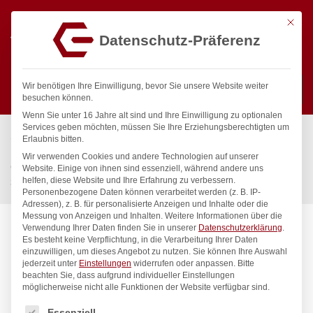
Mit die
Datenschutz-Präferenz
0
Wir benötigen Ihre Einwilligung, bevor Sie unsere Website weiter
besuchen können.
Wenn Sie unter 16 Jahre alt sind und Ihre Einwilligung zu optionalen
Suchen
Services geben möchten, müssen Sie Ihre Erziehungsberechtigten um
Start
/
Gastronomiebedarf & Gastro Geräte für Profis
/
Erlaubnis bitten.
Küchenartikel
/
Gastronormbehälter
/
Wir verwenden Cookies und andere Technologien auf unserer
Gastronorm-Behälter 1/3, HENDI, Budget Line, GN 1/3, 2,5L,
Website. Einige von ihnen sind essenziell, während andere uns
helfen, diese Website und Ihre Erfahrung zu verbessern.
325x176x(H)65mm
Personenbezogene Daten können verarbeitet werden (z. B. IP-
Adressen), z. B. für personalisierte Anzeigen und Inhalte oder die
Messung von Anzeigen und Inhalten.
Weitere Informationen über die
Verwendung Ihrer Daten finden Sie in unserer
Datenschutzerklärung
.
Es besteht keine Verpflichtung, in die Verarbeitung Ihrer Daten
einzuwilligen, um dieses Angebot zu nutzen.
Sie können Ihre Auswahl
jederzeit unter
Einstellungen
widerrufen oder anpassen.
Bitte
beachten Sie, dass aufgrund individueller Einstellungen
möglicherweise nicht alle Funktionen der Website verfügbar sind.
Es folgt eine Liste der Service-Gruppen, für die eine Einwilligung
Essenziell