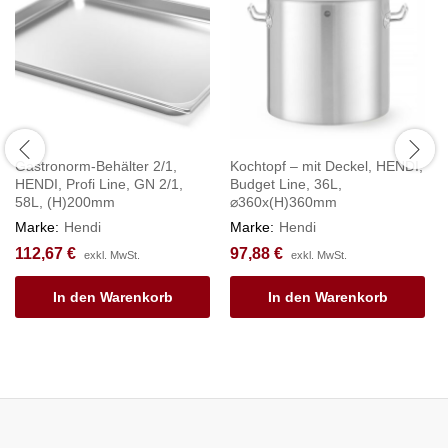
Gastronorm-Behälter 2/1,
Kochtopf – mit Deckel, HENDI,
HENDI, Profi Line, GN 2/1,
Budget Line, 36L,
58L, (H)200mm
⌀360x(H)360mm
Marke:
Hendi
Marke:
Hendi
112,67
€
97,88
€
exkl. MwSt.
exkl. MwSt.
In den Warenkorb
In den Warenkorb