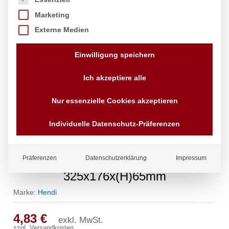
Marketing
Externe Medien
Einwilligung speichern
Ich akzeptiere alle
Nur essenzielle Cookies akzeptieren
Individuelle Datenschutz-Präferenzen
Gastronorm-Behälter 1/3, HENDI,
Präferenzen
Datenschutzerklärung
Impressum
Budget Line, GN 1/3, 2,5L,
325x176x(H)65mm
Marke:
Hendi
4,83
€
exkl. MwSt.
zzgl.
Versandkosten