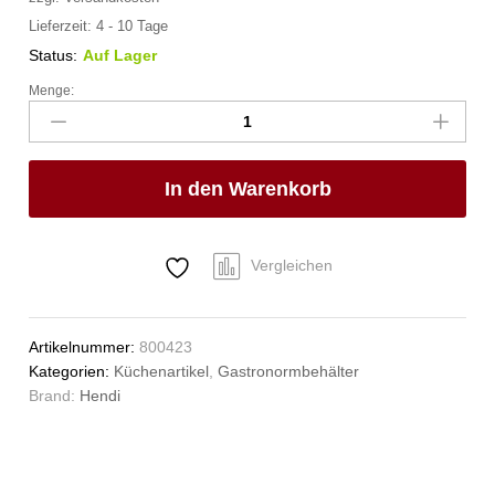
Lieferzeit:
4 - 10 Tage
Status:
Auf Lager
Menge:
Gastronorm-
Behälter
1/3,
HENDI,
In den Warenkorb
Budget
Line,
GN
1/3,
Vergleichen
2,5L,
325x176x(H)65mm
Anzahl
Artikelnummer:
800423
Kategorien:
Küchenartikel
,
Gastronormbehälter
Brand:
Hendi