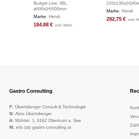
Budget Line, 98L,
210x130x(H)4
⌀500x(H)500mm
Marke:
Hendi
Marke:
Hendi
282,75
282,75
€
€
exkl. 
exkl. 
184,88
184,88
€
€
exkl. MwSt.
exkl. MwSt.
Gastro Consulting
Rec
F:
Übertsberger Consult & Technologie
Kont
N:
Alois Übertsberger
Vers
A:
Mühlstr. 1, 5162 Obertrum a. See
Zahl
M:
info (at) gastro-consulting.at
Imp