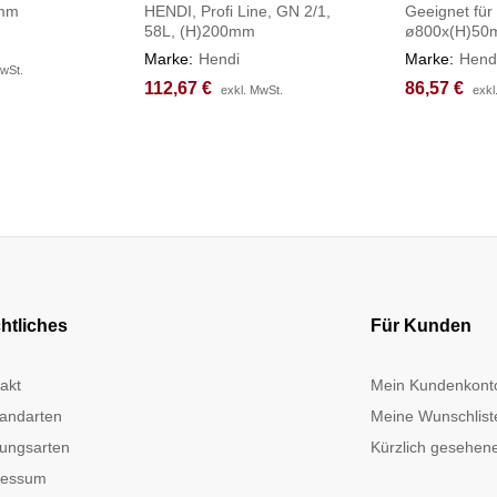
0mm
HENDI, Profi Line, GN 2/1,
Geeignet für
58L, (H)200mm
ø800x(H)5
Marke:
Hendi
Marke:
Hend
MwSt.
MwSt.
112,67
112,67
€
€
86,57
86,57
€
€
exkl. MwSt.
exkl. MwSt.
exkl
exkl
htliches
Für Kunden
akt
Mein Kundenkont
andarten
Meine Wunschlist
ungsarten
Kürzlich gesehene
ressum