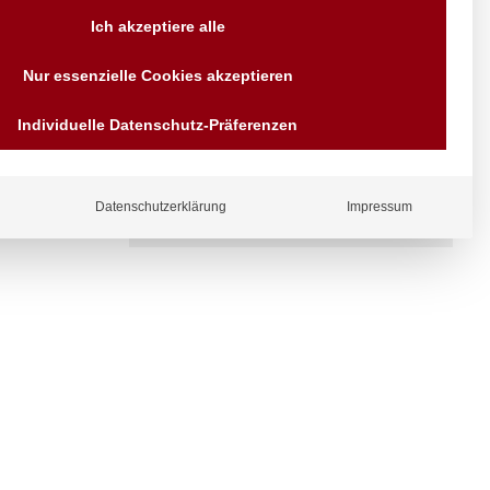
Ich akzeptiere alle
Versand AT & DE weitere auf
Anfragen
Nur essenzielle Cookies akzeptieren
Wir sind seit über 40 Jahren
für Sie da
Individuelle Datenschutz-Präferenzen
Bezahlen Sie mit
Vorrauskasse Paypal,
Kreditkarte, Direkt
Banküberweisung, Sofort,
EPS oder GiroPay
ergl
Datenschutzerklärung
Impressum
iche