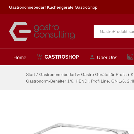
176x162x(H)150mm
Gastronomiebedarf Küchengeräte GastroShop
Beschreibung
Alle
GASTROSHOP
Home
Über Uns
Start
/
Gastronomiebedarf & Gastro Geräte für Profis
/
K
Gastronorm-Behälter 1/6, HENDI, Profi Line, GN 1/6, 2