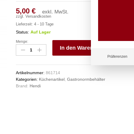
5,00
€
exkl. MwSt.
zzgl.
Versandkosten
Lieferzeit:
4 - 10 Tage
Status:
Auf Lager
Menge:
Gastronorm-
In den Warenkorb
Behälter
1/6,
V
Präferenzen
HENDI,
e
Profi
n
Artikelnummer:
861714
Line,
Kategorien:
Küchenartikel
,
Gastronormbehälter
GN
Brand:
Hendi
1/6,
2,4L,
Transparent,
176x162x(H)150mm
Anzahl