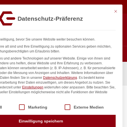
5,00
€
exkl.
In den Warenkorb
MwSt.
Mit diese
Datenschutz-Präferenz
ntakt
Anmelden
nfo@gastro-consulting.at
Registrieren
0
nwilligung, bevor Sie unsere Website weiter besuchen können.
re alt sind und Ihre Einwilligung zu optionalen Services geben möchten,
hungsberechtigten um Erlaubnis bitten.
s und andere Technologien auf unserer Website. Einige von ihnen sind
ndere uns helfen, diese Website und Ihre Erfahrung zu verbessern.
n können verarbeitet werden (z. B. IP-Adressen), z. B. für personalisierte
 oder die Messung von Anzeigen und Inhalten.
Weitere Informationen über
Daten finden Sie in unserer
Datenschutzerklärung
.
Es besteht keine
Verarbeitung Ihrer Daten einzuwilligen, um dieses Angebot zu nutzen.
Sie
ederzeit unter
Einstellungen
widerrufen oder anpassen.
Bitte beachten Sie,
ueller Einstellungen möglicherweise nicht alle Funktionen der Website
fi Line,
 der Service-Gruppen, für die eine Einwilligung erteilt werden kann. Di
ll
Marketing
Externe Medien
inkl. / exkl. MwSt.
Einwilligung speichern