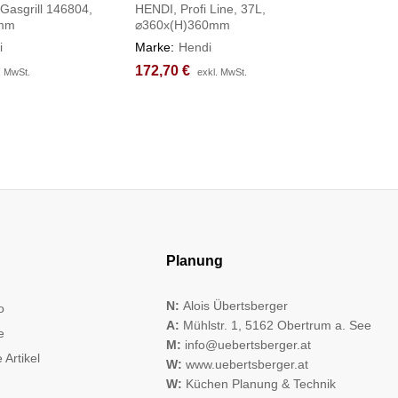
 Gasgrill 146804,
HENDI, Profi Line, 37L,
Budget Li
0mm
⌀360x(H)360mm
⌀400x(H
i
Marke:
Hendi
Marke:
H
172,70
172,70
€
€
123,98
123,98
. MwSt.
. MwSt.
exkl. MwSt.
exkl. MwSt.
Planung
N:
Alois Übertsberger
o
A:
Mühlstr. 1, 5162 Obertrum a. See
e
M:
info@uebertsberger.at
 Artikel
W:
www.uebertsberger.at
W:
Küchen Planung & Technik