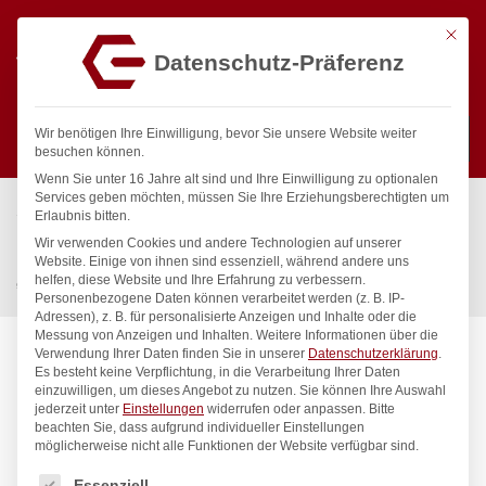
Mit die
Datenschutz-Präferenz
0
Wir benötigen Ihre Einwilligung, bevor Sie unsere Website weiter
besuchen können.
Wenn Sie unter 16 Jahre alt sind und Ihre Einwilligung zu optionalen
Suchen
Services geben möchten, müssen Sie Ihre Erziehungsberechtigten um
Start
/
Gastronomiebedarf & Gastro Geräte für Profis
/
Erlaubnis bitten.
Küchenartikel
/
Töpfe & Pfannen
/
Wir verwenden Cookies und andere Technologien auf unserer
Kasserolle – ohne Deckel, HENDI, Profi Line, 1,5L,
Website. Einige von ihnen sind essenziell, während andere uns
helfen, diese Website und Ihre Erfahrung zu verbessern.
⌀160x(H)75mm
Personenbezogene Daten können verarbeitet werden (z. B. IP-
Adressen), z. B. für personalisierte Anzeigen und Inhalte oder die
Messung von Anzeigen und Inhalten.
Weitere Informationen über die
Verwendung Ihrer Daten finden Sie in unserer
Datenschutzerklärung
.
Es besteht keine Verpflichtung, in die Verarbeitung Ihrer Daten
einzuwilligen, um dieses Angebot zu nutzen.
Sie können Ihre Auswahl
jederzeit unter
Einstellungen
widerrufen oder anpassen.
Bitte
beachten Sie, dass aufgrund individueller Einstellungen
möglicherweise nicht alle Funktionen der Website verfügbar sind.
Es folgt eine Liste der Service-Gruppen, für die eine Einwilligung
Essenziell