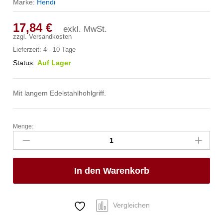
Marke:
Hendi
17,84
€
exkl. MwSt.
zzgl.
Versandkosten
Lieferzeit:
4 - 10 Tage
Status:
Auf Lager
Mit langem Edelstahlhohlgriff.
Menge:
Kasserolle
-
ohne
Deckel,
In den Warenkorb
HENDI,
Profi
Line,
1,5L,
Vergleichen
⌀160x(H)75mm