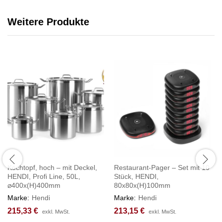
Weitere Produkte
Kochtopf, hoch – mit Deckel,
Restaurant-Pager – Set mit 10
HENDI, Profi Line, 50L,
Stück, HENDI,
⌀400x(H)400mm
80x80x(H)100mm
Marke:
Hendi
Marke:
Hendi
215,33
€
213,15
€
exkl. MwSt.
exkl. MwSt.