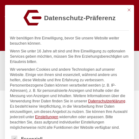
Mit die
Datenschutz-Präferenz
0
Wir benötigen Ihre Einwilligung, bevor Sie unsere Website weiter
besuchen können.
Wenn Sie unter 16 Jahre alt sind und Ihre Einwilligung zu optionalen
Suchen
Services geben möchten, müssen Sie Ihre Erziehungsberechtigten um
Start
/
Gastronomiebedarf & Gastro Geräte für Profis
/
Erlaubnis bitten.
Küchenartikel
/
Töpfe & Pfannen
/
Wir verwenden Cookies und andere Technologien auf unserer
Paellapfanne, HENDI, Geeignet für Gasgrill 146804,
Website. Einige von ihnen sind essenziell, während andere uns
helfen, diese Website und Ihre Erfahrung zu verbessern.
ø800x(H)50mm
Personenbezogene Daten können verarbeitet werden (z. B. IP-
Adressen), z. B. für personalisierte Anzeigen und Inhalte oder die
Messung von Anzeigen und Inhalten.
Weitere Informationen über die
Verwendung Ihrer Daten finden Sie in unserer
Datenschutzerklärung
.
Es besteht keine Verpflichtung, in die Verarbeitung Ihrer Daten
einzuwilligen, um dieses Angebot zu nutzen.
Sie können Ihre Auswahl
jederzeit unter
Einstellungen
widerrufen oder anpassen.
Bitte
beachten Sie, dass aufgrund individueller Einstellungen
möglicherweise nicht alle Funktionen der Website verfügbar sind.
Es folgt eine Liste der Service-Gruppen, für die eine Einwilligung
Essenziell