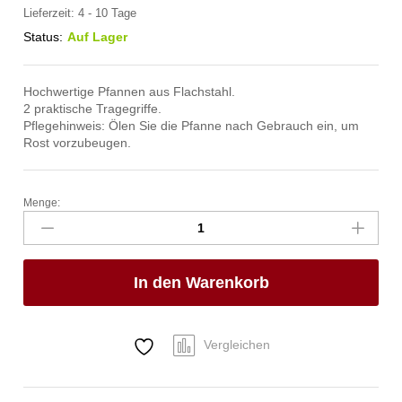
Lieferzeit:
4 - 10 Tage
Status:
Auf Lager
Hochwertige Pfannen aus Flachstahl.
2 praktische Tragegriffe.
Pflegehinweis: Ölen Sie die Pfanne nach Gebrauch ein, um
Rost vorzubeugen.
Menge:
Paellapfanne,
HENDI,
Geeignet
für
In den Warenkorb
Gasgrill
146804,
ø800x(H)50mm
Anzahl
Vergleichen