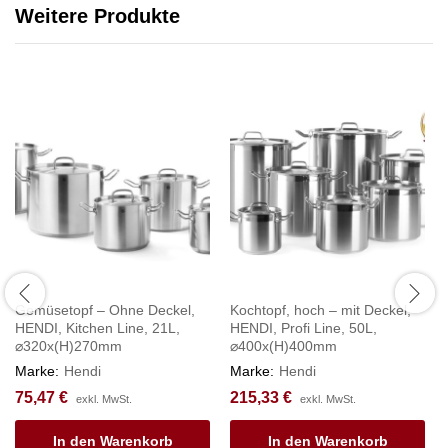
Weitere Produkte
Gemüsetopf – Ohne Deckel,
Kochtopf, hoch – mit Deckel,
HENDI, Kitchen Line, 21L,
HENDI, Profi Line, 50L,
⌀320x(H)270mm
⌀400x(H)400mm
Marke:
Hendi
Marke:
Hendi
75,47
€
215,33
€
exkl. MwSt.
exkl. MwSt.
In den Warenkorb
In den Warenkorb