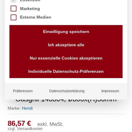
Marketing
Externe Medien
Einwilligung speichern
Ich akzeptiere alle
Nur essenzielle Cookies akzeptieren
Individuelle Datenschutz-Präferenzen
Paellapfanne, HENDI, Geeignet für
Präferenzen
Datenschutzerklärung
Impressum
Gasgrill 146804, ø800x(H)50mm
Marke:
Hendi
86,57
€
exkl. MwSt.
zzgl.
Versandkosten