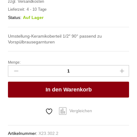
zzgl.
Versandkosten
Lieferzeit:
4 - 10 Tage
Status:
Auf Lager
Umstellung-Keramikoberteil 1/2″ 90° passend zu
Vorspülbrausegarnturen
Menge:
Keramik-
Oberteil
1/2"
90°
In den Warenkorb
mit
kurzer
Spindel
Anzahl
Vergleichen
Artikelnummer:
X23.302.2