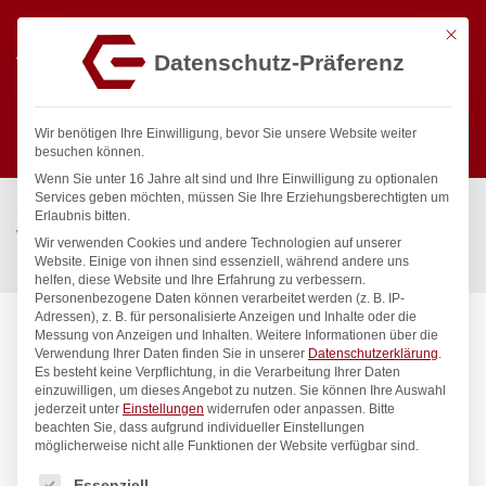
Mit die
Datenschutz-Präferenz
0
Wir benötigen Ihre Einwilligung, bevor Sie unsere Website weiter
besuchen können.
Wenn Sie unter 16 Jahre alt sind und Ihre Einwilligung zu optionalen
Suchen
Services geben möchten, müssen Sie Ihre Erziehungsberechtigten um
Start
/
Gastronomiebedarf & Gastro Geräte für Profis
/
Erlaubnis bitten.
Wassertechnik
/
Ersatzteil
/
Wir verwenden Cookies und andere Technologien auf unserer
Keramik-Oberteil 1/2″ 90° mit kurzer Spindel
Website. Einige von ihnen sind essenziell, während andere uns
helfen, diese Website und Ihre Erfahrung zu verbessern.
Personenbezogene Daten können verarbeitet werden (z. B. IP-
Adressen), z. B. für personalisierte Anzeigen und Inhalte oder die
Messung von Anzeigen und Inhalten.
Weitere Informationen über die
Verwendung Ihrer Daten finden Sie in unserer
Datenschutzerklärung
.
Es besteht keine Verpflichtung, in die Verarbeitung Ihrer Daten
einzuwilligen, um dieses Angebot zu nutzen.
Sie können Ihre Auswahl
jederzeit unter
Einstellungen
widerrufen oder anpassen.
Bitte
beachten Sie, dass aufgrund individueller Einstellungen
möglicherweise nicht alle Funktionen der Website verfügbar sind.
Es folgt eine Liste der Service-Gruppen, für die eine Einwilligung
Essenziell