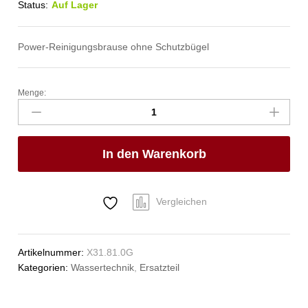
Status:
Auf Lager
Power-Reinigungsbrause ohne Schutzbügel
Menge:
powerJet
Reinigungsbrause
Anzahl
In den Warenkorb
Vergleichen
Artikelnummer:
X31.81.0G
Kategorien:
Wassertechnik
,
Ersatzteil