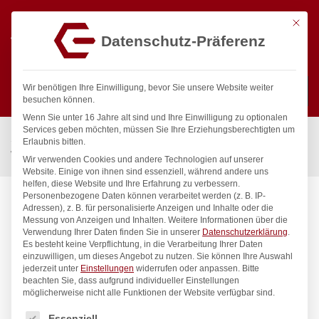
Mit die
Datenschutz-Präferenz
0
Wir benötigen Ihre Einwilligung, bevor Sie unsere Website weiter
besuchen können.
Wenn Sie unter 16 Jahre alt sind und Ihre Einwilligung zu optionalen
Suchen
Services geben möchten, müssen Sie Ihre Erziehungsberechtigten um
Start
/
Gastronomiebedarf & Gastro Geräte für Profis
/
Erlaubnis bitten.
Wassertechnik
/
Ersatzteil
/
powerJet Reinigungsbrause
Wir verwenden Cookies und andere Technologien auf unserer
Website. Einige von ihnen sind essenziell, während andere uns
helfen, diese Website und Ihre Erfahrung zu verbessern.
Personenbezogene Daten können verarbeitet werden (z. B. IP-
Adressen), z. B. für personalisierte Anzeigen und Inhalte oder die
Messung von Anzeigen und Inhalten.
Weitere Informationen über die
Verwendung Ihrer Daten finden Sie in unserer
Datenschutzerklärung
.
Es besteht keine Verpflichtung, in die Verarbeitung Ihrer Daten
einzuwilligen, um dieses Angebot zu nutzen.
Sie können Ihre Auswahl
jederzeit unter
Einstellungen
widerrufen oder anpassen.
Bitte
beachten Sie, dass aufgrund individueller Einstellungen
möglicherweise nicht alle Funktionen der Website verfügbar sind.
Es folgt eine Liste der Service-Gruppen, für die eine Einwilligung
Essenziell