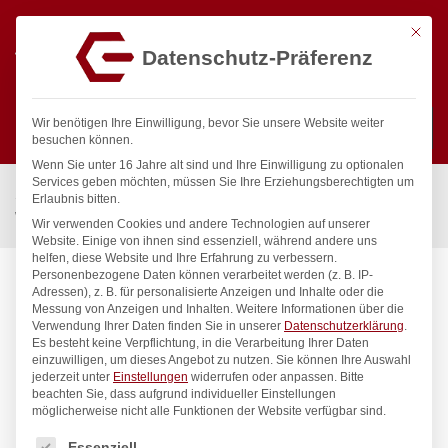
Mit die
Datenschutz-Präferenz
0
Wir benötigen Ihre Einwilligung, bevor Sie unsere Website weiter
besuchen können.
Wenn Sie unter 16 Jahre alt sind und Ihre Einwilligung zu optionalen
Suchen
Services geben möchten, müssen Sie Ihre Erziehungsberechtigten um
Start
/
Gastronomiebedarf & Gastro Geräte für Profis
/
Erlaubnis bitten.
Wassertechnik
/
Blockbatterie
/
chief Blockbatterie 3/4″
Wir verwenden Cookies und andere Technologien auf unserer
Website. Einige von ihnen sind essenziell, während andere uns
helfen, diese Website und Ihre Erfahrung zu verbessern.
Personenbezogene Daten können verarbeitet werden (z. B. IP-
Adressen), z. B. für personalisierte Anzeigen und Inhalte oder die
Messung von Anzeigen und Inhalten.
Weitere Informationen über die
Verwendung Ihrer Daten finden Sie in unserer
Datenschutzerklärung
.
Es besteht keine Verpflichtung, in die Verarbeitung Ihrer Daten
einzuwilligen, um dieses Angebot zu nutzen.
Sie können Ihre Auswahl
jederzeit unter
Einstellungen
widerrufen oder anpassen.
Bitte
beachten Sie, dass aufgrund individueller Einstellungen
möglicherweise nicht alle Funktionen der Website verfügbar sind.
Es folgt eine Liste der Service-Gruppen, für die eine Einwilligung
Essenziell