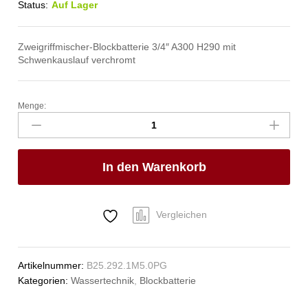
Status:
Auf Lager
Zweigriffmischer-Blockbatterie 3/4″ A300 H290 mit
Schwenkauslauf verchromt
Menge:
chief
Blockbatterie
3/4"
Anzahl
In den Warenkorb
Vergleichen
Artikelnummer:
B25.292.1M5.0PG
Kategorien:
Wassertechnik
,
Blockbatterie