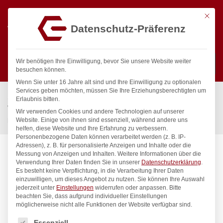
Mit die
Datenschutz-Präferenz
0
Wir benötigen Ihre Einwilligung, bevor Sie unsere Website weiter
besuchen können.
Wenn Sie unter 16 Jahre alt sind und Ihre Einwilligung zu optionalen
Suchen
Services geben möchten, müssen Sie Ihre Erziehungsberechtigten um
Start
/
Gastronomiebedarf & Gastro Geräte für Profis
/
Erlaubnis bitten.
Wassertechnik
/
Geschirrwaschbrause
/
Wir verwenden Cookies und andere Technologien auf unserer
praktic Handspülbrause 1/2″
Website. Einige von ihnen sind essenziell, während andere uns
helfen, diese Website und Ihre Erfahrung zu verbessern.
Personenbezogene Daten können verarbeitet werden (z. B. IP-
Adressen), z. B. für personalisierte Anzeigen und Inhalte oder die
Messung von Anzeigen und Inhalten.
Weitere Informationen über die
Verwendung Ihrer Daten finden Sie in unserer
Datenschutzerklärung
.
Es besteht keine Verpflichtung, in die Verarbeitung Ihrer Daten
einzuwilligen, um dieses Angebot zu nutzen.
Sie können Ihre Auswahl
jederzeit unter
Einstellungen
widerrufen oder anpassen.
Bitte
beachten Sie, dass aufgrund individueller Einstellungen
möglicherweise nicht alle Funktionen der Website verfügbar sind.
Es folgt eine Liste der Service-Gruppen, für die eine Einwilligung
Essenziell