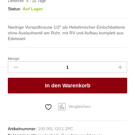
Lieferzeit:
4 - 10 Tage
Status:
Auf Lager
Niedrige Vorspülbrause 1/2″ als Hebelmischer-Einlochbatterie
ohne Auslaufventil am Rohr, mit RV und Aufbau komplett aus
Edelstahl
Menge:
praktic
Handspülbrause
1/2"
Anzahl
In den Warenkorb
Vergleichen
Artikelnummer:
100.00L.GG1.2PC