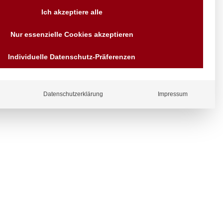
Versand AT & DE weitere auf
Ich akzeptiere alle
Anfragen
Wir sind seit über 40 Jahren
Nur essenzielle Cookies akzeptieren
für Sie da
Bezahlen Sie mit
Individuelle Datenschutz-Präferenzen
Vorrauskasse Paypal,
Kreditkarte, Direkt
Banküberweisung, Sofort,
EPS oder GiroPay
ergl
Datenschutzerklärung
Impressum
iche