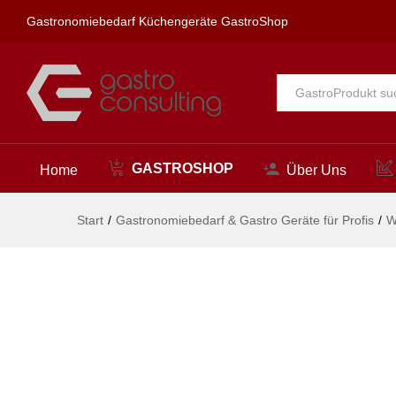
profi Säulenbatterie 3/4"
Gastronomiebedarf Küchengeräte GastroShop
Beschreibung
Alle
GASTROSHOP
Home
Über Uns
Start
/
Gastronomiebedarf & Gastro Geräte für Profis
/
W