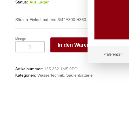
Status:
Auf Lager
Säulen-Einlochbatterie 3/4″ A300 H360 (auf Säule L100)
Menge:
profi
In den Warenkorb
Säulenbatterie
3/4"
V
Präferenzen
Anzahl
e
n
Artikelnummer:
135.362.1M5.0PG
Kategorien:
Wassertechnik
,
Säulenbatterie