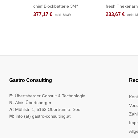
chief Blockbatterie 3/4″
fresh Thekenarm
377,17
377,17
€
€
233,67
233,67
€
€
exkl. MwSt.
exkl. MwSt.
exkl. 
exkl. 
Gastro Consulting
Rec
F:
Übertsberger Consult & Technologie
Kont
N:
Alois Übertsberger
Vers
A:
Mühlstr. 1, 5162 Obertrum a. See
Zahl
M:
info (at) gastro-consulting.at
Imp
Allg