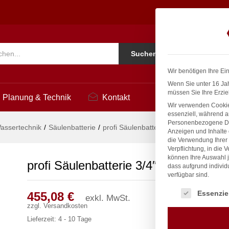
4
Ko
Suchen
i
Wir benötigen Ihre Ei
Wenn Sie unter 16 Jah
müssen Sie Ihre Erzie
Planung & Technik
Kontakt
Wir verwenden Cookie
essenziell, während a
Personenbezogene Date
assertechnik
/
Säulenbatterie
/
profi Säulenbatterie 3/4″
Anzeigen und Inhalte
die Verwendung Ihrer 
Verpflichtung, in die 
können Ihre Auswahl j
profi Säulenbatterie 3/4″
dass aufgrund individ
verfügbar sind.
Es folgt eine Liste
Essenzie
455,08
€
exkl. MwSt.
zzgl.
Versandkosten
Lieferzeit:
4 - 10 Tage