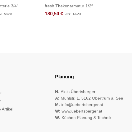
tterie 3/4″
fresh Thekenarmatur 1/2″
chief Bloc
180,50
180,50
€
€
342,92
342,92
kl. MwSt.
kl. MwSt.
exkl. MwSt.
exkl. MwSt.
Planung
N:
Alois Übertsberger
o
A:
Mühlstr. 1, 5162 Obertrum a. See
e
M:
info@uebertsberger.at
 Artikel
W:
www.uebertsberger.at
W:
Küchen Planung & Technik