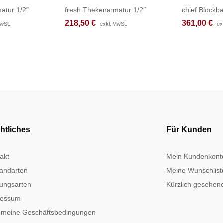
atur 1/2″
fresh Thekenarmatur 1/2″
chief Blockba
218,50
218,50
€
€
361,00
361,00
€
€
MwSt.
MwSt.
exkl. MwSt.
exkl. MwSt.
ex
ex
htliches
Für Kunden
akt
Mein Kundenkont
andarten
Meine Wunschlist
ungsarten
Kürzlich gesehene
ressum
emeine Geschäftsbedingungen