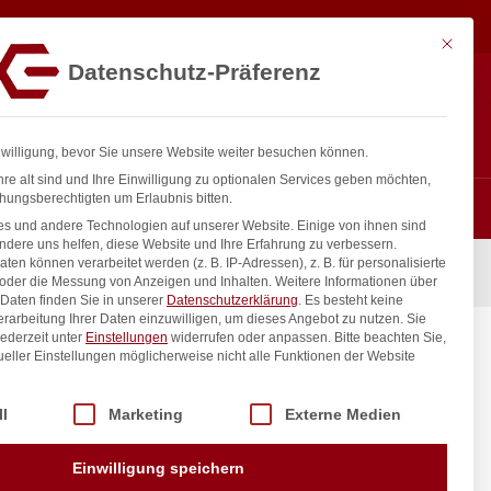
55,08
€
In den Warenkorb
exkl. MwSt.
Mit diese
Datenschutz-Präferenz
ntakt
Anmelden
nfo@gastro-consulting.at
Registrieren
0
nwilligung, bevor Sie unsere Website weiter besuchen können.
re alt sind und Ihre Einwilligung zu optionalen Services geben möchten,
hungsberechtigten um Erlaubnis bitten.
s und andere Technologien auf unserer Website. Einige von ihnen sind
ndere uns helfen, diese Website und Ihre Erfahrung zu verbessern.
n können verarbeitet werden (z. B. IP-Adressen), z. B. für personalisierte
 oder die Messung von Anzeigen und Inhalten.
Weitere Informationen über
Daten finden Sie in unserer
Datenschutzerklärung
.
Es besteht keine
Verarbeitung Ihrer Daten einzuwilligen, um dieses Angebot zu nutzen.
Sie
ederzeit unter
Einstellungen
widerrufen oder anpassen.
Bitte beachten Sie,
ueller Einstellungen möglicherweise nicht alle Funktionen der Website
 der Service-Gruppen, für die eine Einwilligung erteilt werden kann. Di
ll
Marketing
Externe Medien
inkl. / exkl. MwSt.
Einwilligung speichern