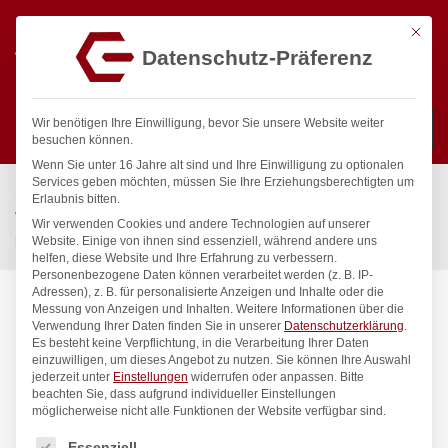
Mit die
Datenschutz-Präferenz
0
Wir benötigen Ihre Einwilligung, bevor Sie unsere Website weiter
besuchen können.
Wenn Sie unter 16 Jahre alt sind und Ihre Einwilligung zu optionalen
Suchen
Services geben möchten, müssen Sie Ihre Erziehungsberechtigten um
Start
/
Gastronomiebedarf & Gastro Geräte für Profis
/
Erlaubnis bitten.
Wassertechnik
/
Garten
/
Brunnenröhre
/
Wir verwenden Cookies und andere Technologien auf unserer
progarda Brunnenröhre 1/2″
Website. Einige von ihnen sind essenziell, während andere uns
helfen, diese Website und Ihre Erfahrung zu verbessern.
Personenbezogene Daten können verarbeitet werden (z. B. IP-
Adressen), z. B. für personalisierte Anzeigen und Inhalte oder die
Messung von Anzeigen und Inhalten.
Weitere Informationen über die
Verwendung Ihrer Daten finden Sie in unserer
Datenschutzerklärung
.
Es besteht keine Verpflichtung, in die Verarbeitung Ihrer Daten
einzuwilligen, um dieses Angebot zu nutzen.
Sie können Ihre Auswahl
jederzeit unter
Einstellungen
widerrufen oder anpassen.
Bitte
beachten Sie, dass aufgrund individueller Einstellungen
möglicherweise nicht alle Funktionen der Website verfügbar sind.
Es folgt eine Liste der Service-Gruppen, für die eine Einwilligung
Essenziell