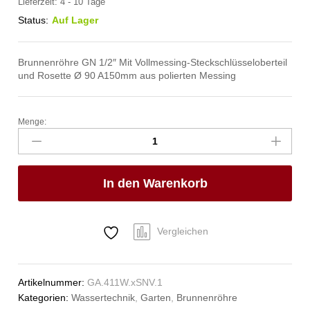
Lieferzeit:
4 - 10 Tage
Status:
Auf Lager
Brunnenröhre GN 1/2″ Mit Vollmessing-Steckschlüsseloberteil
und Rosette Ø 90 A150mm aus polierten Messing
Menge:
progarda
Brunnenröhre
1/2"
Anzahl
In den Warenkorb
Vergleichen
Artikelnummer:
GA.411W.xSNV.1
Kategorien:
Wassertechnik
,
Garten
,
Brunnenröhre