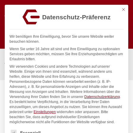
Mit die
Datenschutz-Präferenz
0
Wir benötigen Ihre Einwilligung, bevor Sie unsere Website weiter
besuchen können.
Wenn Sie unter 16 Jahre alt sind und Ihre Einwilligung zu optionalen
Suchen
Services geben möchten, müssen Sie Ihre Erziehungsberechtigten um
Start
/
Gastronomiebedarf & Gastro Geräte für Profis
/
Erlaubnis bitten.
Wassertechnik
/
Garten
/
Brunnenröhre
/
Wir verwenden Cookies und andere Technologien auf unserer
progarda Brunnenröhre 3/4″
Website. Einige von ihnen sind essenziell, während andere uns
helfen, diese Website und Ihre Erfahrung zu verbessern.
Personenbezogene Daten können verarbeitet werden (z. B. IP-
Adressen), z. B. für personalisierte Anzeigen und Inhalte oder die
Messung von Anzeigen und Inhalten.
Weitere Informationen über die
Verwendung Ihrer Daten finden Sie in unserer
Datenschutzerklärung
.
Es besteht keine Verpflichtung, in die Verarbeitung Ihrer Daten
einzuwilligen, um dieses Angebot zu nutzen.
Sie können Ihre Auswahl
jederzeit unter
Einstellungen
widerrufen oder anpassen.
Bitte
beachten Sie, dass aufgrund individueller Einstellungen
möglicherweise nicht alle Funktionen der Website verfügbar sind.
Es folgt eine Liste der Service-Gruppen, für die eine Einwilligung
Essenziell