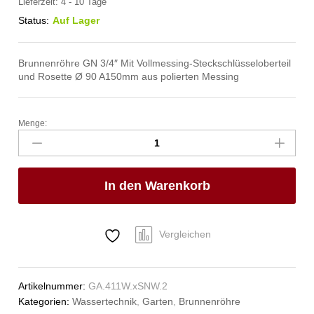
Lieferzeit:
4 - 10 Tage
Status:
Auf Lager
Brunnenröhre GN 3/4″ Mit Vollmessing-Steckschlüsseloberteil
und Rosette Ø 90 A150mm aus polierten Messing
Menge:
progarda
Brunnenröhre
3/4"
Anzahl
In den Warenkorb
Vergleichen
Artikelnummer:
GA.411W.xSNW.2
Kategorien:
Wassertechnik
,
Garten
,
Brunnenröhre