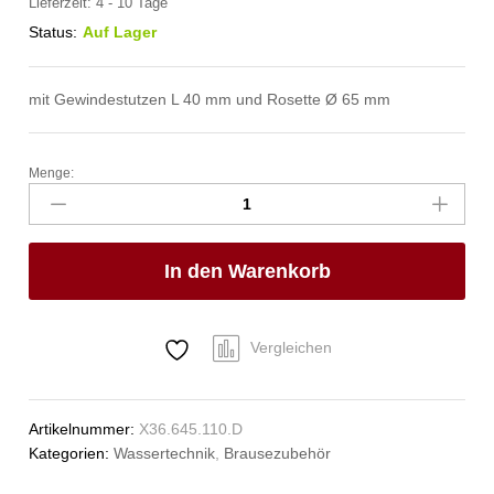
Lieferzeit:
4 - 10 Tage
Status:
Auf Lager
mit Gewindestutzen L 40 mm und Rosette Ø 65 mm
Menge:
rain
Brausearm
für
Deckenmontage
In den Warenkorb
Anzahl
Vergleichen
Artikelnummer:
X36.645.110.D
Kategorien:
Wassertechnik
,
Brausezubehör