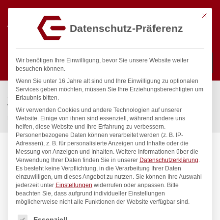
Mit die
Datenschutz-Präferenz
0
Wir benötigen Ihre Einwilligung, bevor Sie unsere Website weiter
besuchen können.
Wenn Sie unter 16 Jahre alt sind und Ihre Einwilligung zu optionalen
Suchen
Services geben möchten, müssen Sie Ihre Erziehungsberechtigten um
Start
/
Gastronomiebedarf & Gastro Geräte für Profis
/
Erlaubnis bitten.
Wassertechnik
/
Brausezubehör
/
Wir verwenden Cookies und andere Technologien auf unserer
rain Brausearm für Deckenmontage
Website. Einige von ihnen sind essenziell, während andere uns
helfen, diese Website und Ihre Erfahrung zu verbessern.
Personenbezogene Daten können verarbeitet werden (z. B. IP-
Adressen), z. B. für personalisierte Anzeigen und Inhalte oder die
Messung von Anzeigen und Inhalten.
Weitere Informationen über die
Verwendung Ihrer Daten finden Sie in unserer
Datenschutzerklärung
.
Es besteht keine Verpflichtung, in die Verarbeitung Ihrer Daten
einzuwilligen, um dieses Angebot zu nutzen.
Sie können Ihre Auswahl
jederzeit unter
Einstellungen
widerrufen oder anpassen.
Bitte
beachten Sie, dass aufgrund individueller Einstellungen
möglicherweise nicht alle Funktionen der Website verfügbar sind.
Es folgt eine Liste der Service-Gruppen, für die eine Einwilligung
Essenziell