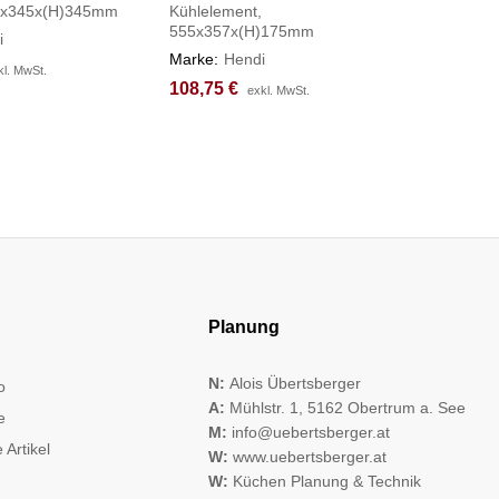
65x345x(H)345mm
Kühlelement,
Line, 6,8
555x357x(H)175mm
ø405x(H
i
Marke:
Hendi
Marke:
H
kl. MwSt.
kl. MwSt.
108,75
108,75
€
€
85,70
85,70
€
€
exkl. MwSt.
exkl. MwSt.
Planung
N:
Alois Übertsberger
o
A:
Mühlstr. 1, 5162 Obertrum a. See
e
M:
info@uebertsberger.at
 Artikel
W:
www.uebertsberger.at
W:
Küchen Planung & Technik