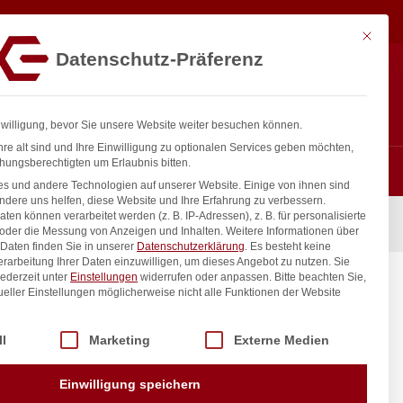
17,36
€
In den Warenkorb
exkl. MwSt.
Mit diese
Datenschutz-Präferenz
ntakt
Anmelden
nfo@gastro-consulting.at
Registrieren
0
nwilligung, bevor Sie unsere Website weiter besuchen können.
re alt sind und Ihre Einwilligung zu optionalen Services geben möchten,
hungsberechtigten um Erlaubnis bitten.
s und andere Technologien auf unserer Website. Einige von ihnen sind
ndere uns helfen, diese Website und Ihre Erfahrung zu verbessern.
n können verarbeitet werden (z. B. IP-Adressen), z. B. für personalisierte
ivenholz, HENDI, 350x150x(H)18mm
 oder die Messung von Anzeigen und Inhalten.
Weitere Informationen über
Daten finden Sie in unserer
Datenschutzerklärung
.
Es besteht keine
Verarbeitung Ihrer Daten einzuwilligen, um dieses Angebot zu nutzen.
Sie
ederzeit unter
Einstellungen
widerrufen oder anpassen.
Bitte beachten Sie,
enholz,
ueller Einstellungen möglicherweise nicht alle Funktionen der Website
 der Service-Gruppen, für die eine Einwilligung erteilt werden kann. Di
ll
Marketing
Externe Medien
inkl. / exkl. MwSt.
Einwilligung speichern