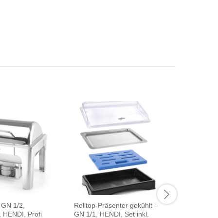
 GN 1/2,
Rolltop-Präsenter gekühlt –
Chafing D
, HENDI, Profi
GN 1/1, HENDI, Set inkl.
elektrisc