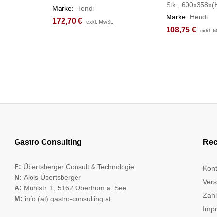
Stk., 600x358x
Marke:
Hendi
Marke:
Hendi
172,70
172,70
€
€
exkl. MwSt.
exkl. MwSt.
108,75
108,75
€
€
exkl. 
exkl. 
Gastro Consulting
Rec
F:
Übertsberger Consult & Technologie
Kont
N:
Alois Übertsberger
Vers
A:
Mühlstr. 1, 5162 Obertrum a. See
Zahl
M:
info (at) gastro-consulting.at
Imp