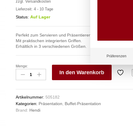
zzgl.
Versandkosten
Lieferzeit:
4 - 10 Tage
Status:
Auf Lager
Perfekt zum Servieren und Präsentieren von Speisen.
Mit praktischen integrierten Griffen.
Erhältlich in 3 verschiedenen Größen.
Präferenzen
Menge:
Schneide-
In den Warenkorb
und
Servierbrett
V
aus
e
Olivenholz,
n
Artikelnummer:
505182
HENDI,
Kategorien:
Präsentation
,
Buffet-Präsentation
350x150x(H)18mm
Brand:
Hendi
Anzahl