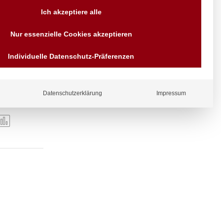
Versand AT & DE weitere auf
Ich akzeptiere alle
Anfragen
Wir sind seit über 40 Jahren
Nur essenzielle Cookies akzeptieren
für Sie da
Bezahlen Sie mit
Individuelle Datenschutz-Präferenzen
Vorrauskasse Paypal,
Kreditkarte, Direkt
Banküberweisung, Sofort,
EPS oder GiroPay
Datenschutzerklärung
Impressum
ergl
iche