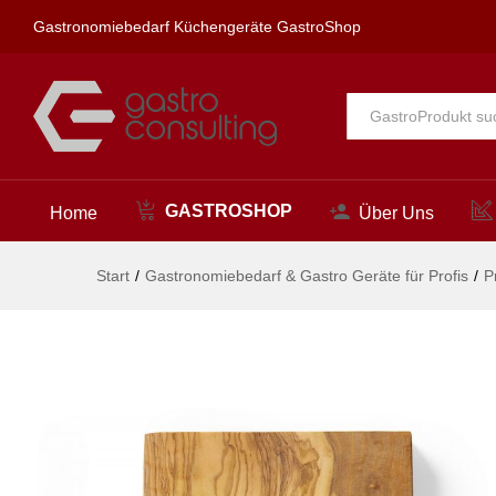
Schneide- und Servierbrett au
Gastronomiebedarf Küchengeräte GastroShop
Beschreibung
Alle
GASTROSHOP
Home
Über Uns
Start
/
Gastronomiebedarf & Gastro Geräte für Profis
/
P