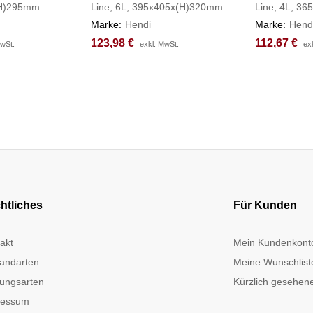
(H)295mm
Line, 6L, 395x405x(H)320mm
Line, 4L, 3
Marke:
Hendi
Marke:
Hend
123,98
123,98
€
€
112,67
112,67
€
€
MwSt.
MwSt.
exkl. MwSt.
exkl. MwSt.
ex
ex
htliches
Für Kunden
akt
Mein Kundenkont
andarten
Meine Wunschlist
ungsarten
Kürzlich gesehene
ressum