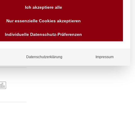
Versand AT & DE weitere auf
Ich akzeptiere alle
Anfragen
Wir sind seit über 40 Jahren
Nur essenzielle Cookies akzeptieren
für Sie da
Bezahlen Sie mit
Individuelle Datenschutz-Präferenzen
Vorrauskasse Paypal,
Kreditkarte, Direkt
, Kanapees und
Banküberweisung, Sofort,
EPS oder GiroPay
Flüssigkeiten
Datenschutzerklärung
Impressum
ergl
iche