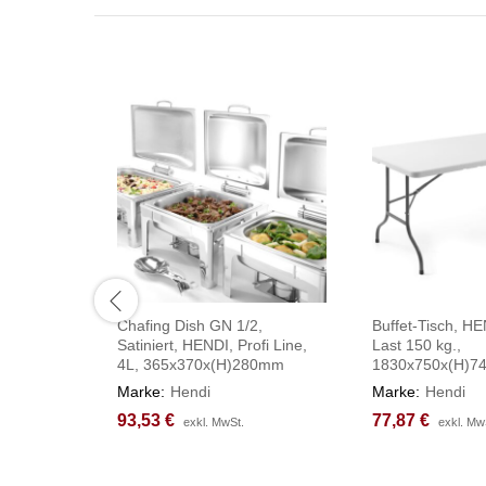
Chafing Dish GN 1/2,
Buffet-Tisch, H
Satiniert, HENDI, Profi Line,
Last 150 kg.,
4L, 365x370x(H)280mm
1830x750x(H)
Marke:
Hendi
Marke:
Hendi
93,53
93,53
€
€
77,87
77,87
€
€
exkl. MwSt.
exkl. MwSt.
exkl. Mw
exkl. Mw