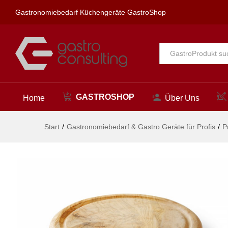
Schneide- und Servierbrett au
Gastronomiebedarf Küchengeräte GastroShop
Beschreibung
Alle
GASTROSHOP
Home
Über Uns
Start
/
Gastronomiebedarf & Gastro Geräte für Profis
/
P