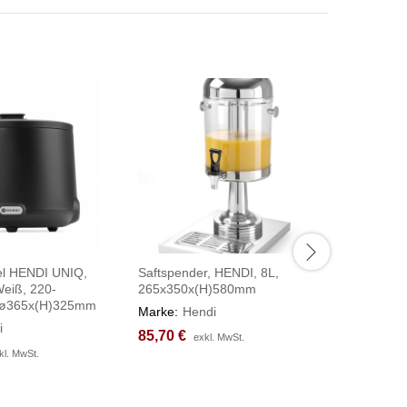
l HENDI UNIQ,
Saftspender, HENDI, 8L,
Chafing D
eiß, 220-
265x350x(H)580mm
Gastrono
 ø365x(H)325mm
660x490
Marke:
Hendi
i
Marke:
H
85,70
85,70
€
€
exkl. MwSt.
exkl. MwSt.
156,17
156,17
kl. MwSt.
kl. MwSt.