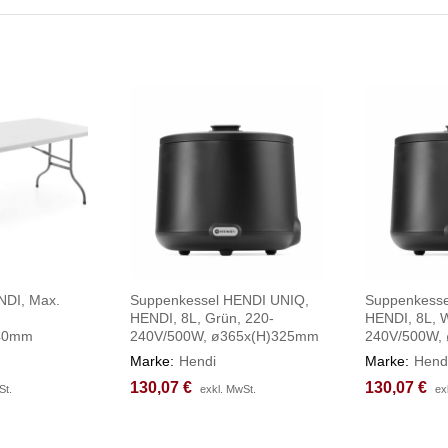
ENDI, Max.
Suppenkessel HENDI UNIQ,
Suppenkesse
HENDI, 8L, Grün, 220-
HENDI, 8L, W
740mm
240V/500W, ø365x(H)325mm
240V/500W,
Marke:
Hendi
Marke:
Hend
130,07
130,07
€
€
130,07
130,07
€
€
St.
St.
exkl. MwSt.
exkl. MwSt.
ex
ex