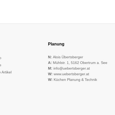
Planung
N:
Alois Übertsberger
o
A:
Mühlstr. 1, 5162 Obertrum a. See
e
M:
info@uebertsberger.at
 Artikel
W:
www.uebertsberger.at
W:
Küchen Planung & Technik