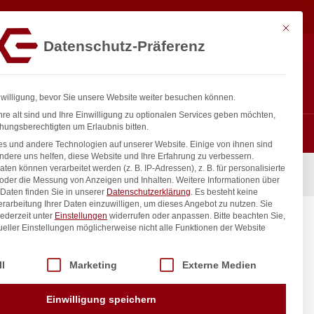
18,92
€
In den Warenkorb
exkl. MwSt.
Mit diese
Datenschutz-Präferenz
ntakt
Anmelden
nfo@gastro-consulting.at
Registrieren
0
nwilligung, bevor Sie unsere Website weiter besuchen können.
re alt sind und Ihre Einwilligung zu optionalen Services geben möchten,
hungsberechtigten um Erlaubnis bitten.
s und andere Technologien auf unserer Website. Einige von ihnen sind
ndere uns helfen, diese Website und Ihre Erfahrung zu verbessern.
n können verarbeitet werden (z. B. IP-Adressen), z. B. für personalisierte
ivenholz, HENDI, ø260x(H)25mm
 oder die Messung von Anzeigen und Inhalten.
Weitere Informationen über
Daten finden Sie in unserer
Datenschutzerklärung
.
Es besteht keine
Verarbeitung Ihrer Daten einzuwilligen, um dieses Angebot zu nutzen.
Sie
ederzeit unter
Einstellungen
widerrufen oder anpassen.
Bitte beachten Sie,
enholz,
ueller Einstellungen möglicherweise nicht alle Funktionen der Website
 der Service-Gruppen, für die eine Einwilligung erteilt werden kann. Di
ll
Marketing
Externe Medien
inkl. / exkl. MwSt.
Einwilligung speichern