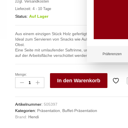
zzgl.
Versandkosten
Lieferzeit:
4 - 10 Tage
Status:
Auf Lager
Aus einem einzigen Stück Holz gefertigt.
Ideal zum Servieren von Snacks wie Aufschnitt, Käse, Oliven
Obst.
Eine Seite mit umlaufender Saftrinne, um zu verhindern, dass 
Präferenzen
auf der Arbeitsfläche verschüttet werden.
Menge:
Schneide-
In den Warenkorb
und
Servierbrett
V
aus
e
Olivenholz,
n
Artikelnummer:
505397
HENDI,
Kategorien:
Präsentation
,
Buffet-Präsentation
ø260x(H)25mm
Brand:
Hendi
Anzahl